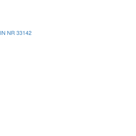
IN NR 33142
4- NR 38540
 REDIZAJN FULL LED