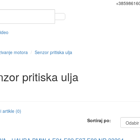
+38598616
video
ivanje motora
Senzor pritiska ulja
zor pritiska ulja
 artikle (0)
Sortiraj po: