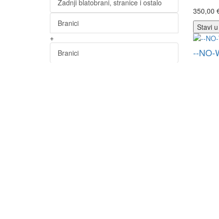
Zadnji blatobrani, stranice i ostalo
350,00 
Branici
Stavi u
+
--NO-
Branici
260,00 
Greda
Stavi u
Greda / Absorber
--NO-
Lajsne
250,00 
Mrežice, poklopci
Stavi u
Ostalo
--NO-
Setovi za popravak / pričvršćivanje
1210,00
branika
Stavi u
Spojleri