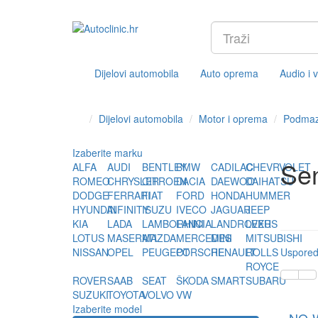
Dijelovi automobila
Auto oprema
Audio i 
Dijelovi automobila
Motor i oprema
Podmaz
Izaberite marku
Sen
ALFA
AUDI
BENTLEY
BMW
CADILAC
CHEVRVOLET
ROMEO
CHRYSLER
CITROEN
DACIA
DAEWOO
DAIHATSU
DODGE
FERRARI
FIAT
FORD
HONDA
HUMMER
HYUNDAI
INFINITY
ISUZU
IVECO
JAGUAR
JEEP
KIA
LADA
LAMBORHINI
LANCIA
LANDROVER
LEXUS
LOTUS
MASERATI
MAZDA
MERCEDES
MINI
MITSUBISHI
NISSAN
OPEL
PEUGEOT
PORSCHE
RENAULT
ROLLS
Usporedi
ROYCE
ROVER
SAAB
SEAT
ŠKODA
SMART
SUBARU
SUZUKI
TOYOTA
VOLVO
VW
Izaberite model