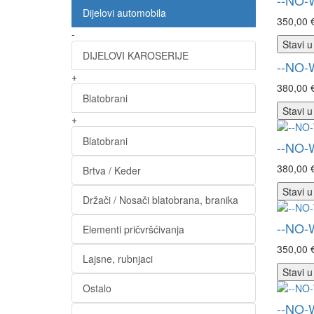
--NO-
Dijelovi automobila
350,00 
-
Stavi u
DIJELOVI KAROSERIJE
--NO-
+
380,00 
Blatobrani
Stavi u
+
Blatobrani
--NO-
380,00 
Brtva / Keder
Stavi u
Držači / Nosači blatobrana, branika
--NO-
Elementi pričvršćivanja
350,00 
Lajsne, rubnjaci
Stavi u
Ostalo
--NO-