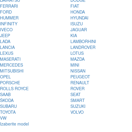
DAIHATSU
DODGE
FERRARI
FIAT
FORD
HONDA
HUMMER
HYUNDAI
INFINITY
ISUZU
IVECO
JAGUAR
JEEP
KIA
LADA
LAMBORHINI
LANCIA
LANDROVER
LEXUS
LOTUS
MASERATI
MAZDA
MERCEDES
MINI
MITSUBISHI
NISSAN
OPEL
PEUGEOT
PORSCHE
RENAULT
ROLLS ROYCE
ROVER
SAAB
SEAT
ŠKODA
SMART
SUBARU
SUZUKI
TOYOTA
VOLVO
VW
Izaberite model