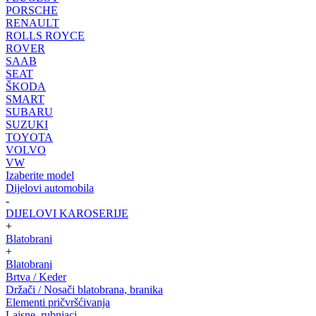
PORSCHE
RENAULT
ROLLS ROYCE
ROVER
SAAB
SEAT
ŠKODA
SMART
SUBARU
SUZUKI
TOYOTA
VOLVO
VW
Izaberite model
Dijelovi automobila
-
DIJELOVI KAROSERIJE
+
Blatobrani
+
Blatobrani
Brtva / Keder
Držači / Nosači blatobrana, branika
Elementi pričvršćivanja
Lajsne, rubnjaci