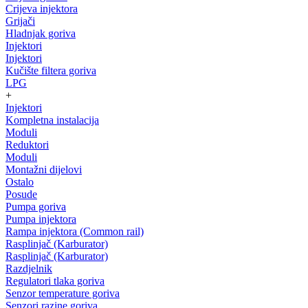
Crijeva injektora
Grijači
Hladnjak goriva
Injektori
Injektori
Kučište filtera goriva
LPG
+
Injektori
Kompletna instalacija
Moduli
Reduktori
Moduli
Montažni dijelovi
Ostalo
Posude
Pumpa goriva
Pumpa injektora
Rampa injektora (Common rail)
Rasplinjač (Karburator)
Rasplinjač (Karburator)
Razdjelnik
Regulatori tlaka goriva
Senzor temperature goriva
Senzori razine goriva