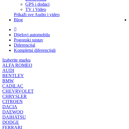
GPS i dodaci
TV i Video
Prikaži sve Audio i video
Blog
Dijelovi automobila
Pogonski sustav
Diferencijal
Kompletni diferencijali
Izaberite marku
ALFA ROMEO
AUDI
BENTLEY
BMW
CADILAC
CHEVRVOLET
CHRYSLER
CITROEN
DACIA
DAEWOO
DAIHATSU
DODGE
FERRARI