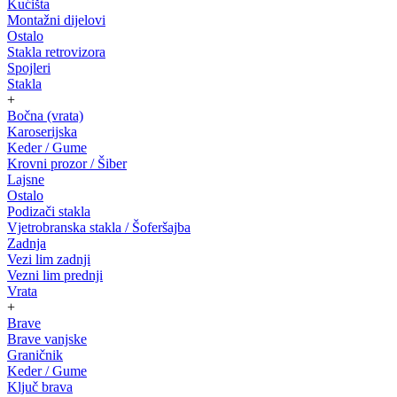
Kućišta
Montažni dijelovi
Ostalo
Stakla retrovizora
Spojleri
Stakla
+
Bočna (vrata)
Karoserijska
Keder / Gume
Krovni prozor / Šiber
Lajsne
Ostalo
Podizači stakla
Vjetrobranska stakla / Šoferšajba
Zadnja
Vezi lim zadnji
Vezni lim prednji
Vrata
+
Brave
Brave vanjske
Graničnik
Keder / Gume
Ključ brava