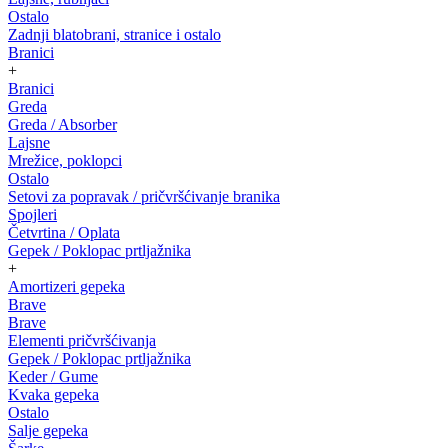
Ostalo
Zadnji blatobrani, stranice i ostalo
Branici
+
Branici
Greda
Greda / Absorber
Lajsne
Mrežice, poklopci
Ostalo
Setovi za popravak / pričvršćivanje branika
Spojleri
Četvrtina / Oplata
Gepek / Poklopac prtljažnika
+
Amortizeri gepeka
Brave
Brave
Elementi pričvršćivanja
Gepek / Poklopac prtljažnika
Keder / Gume
Kvaka gepeka
Ostalo
Salje gepeka