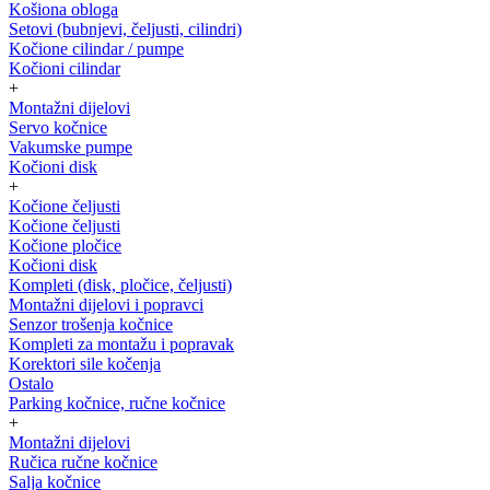
Košiona obloga
Setovi (bubnjevi, čeljusti, cilindri)
Kočione cilindar / pumpe
Kočioni cilindar
+
Montažni dijelovi
Servo kočnice
Vakumske pumpe
Kočioni disk
+
Kočione čeljusti
Kočione čeljusti
Kočione pločice
Kočioni disk
Kompleti (disk, pločice, čeljusti)
Montažni dijelovi i popravci
Senzor trošenja kočnice
Kompleti za montažu i popravak
Korektori sile kočenja
Ostalo
Parking kočnice, ručne kočnice
+
Montažni dijelovi
Ručica ručne kočnice
Salja kočnice