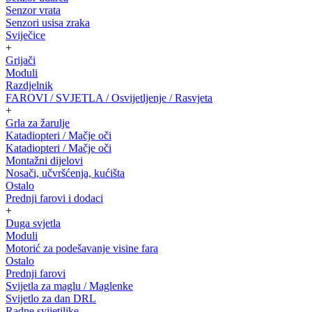
Senzor vrata
Senzori usisa zraka
Sviječice
+
Grijači
Moduli
Razdjelnik
FAROVI / SVJETLA / Osvijetljenje / Rasvjeta
+
Grla za žarulje
Katadiopteri / Mačje oči
Katadiopteri / Mačje oči
Montažni dijelovi
Nosači, učvršćenja, kućišta
Ostalo
Prednji farovi i dodaci
+
Duga svjetla
Moduli
Motorić za podešavanje visine fara
Ostalo
Prednji farovi
Svijetla za maglu / Maglenke
Svijetlo za dan DRL
Radne svijetiljke