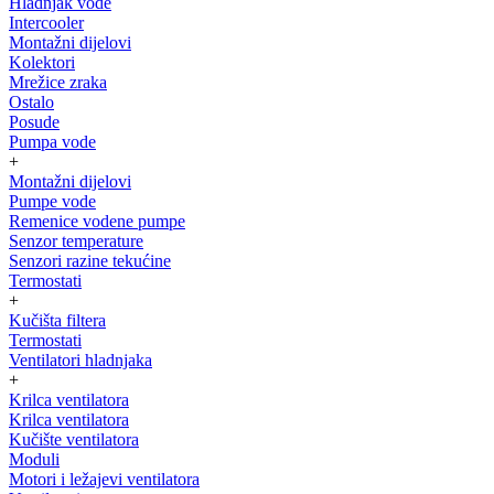
Hladnjak vode
Intercooler
Montažni dijelovi
Kolektori
Mrežice zraka
Ostalo
Posude
Pumpa vode
+
Montažni dijelovi
Pumpe vode
Remenice vodene pumpe
Senzor temperature
Senzori razine tekućine
Termostati
+
Kučišta filtera
Termostati
Ventilatori hladnjaka
+
Krilca ventilatora
Krilca ventilatora
Kučište ventilatora
Moduli
Motori i ležajevi ventilatora