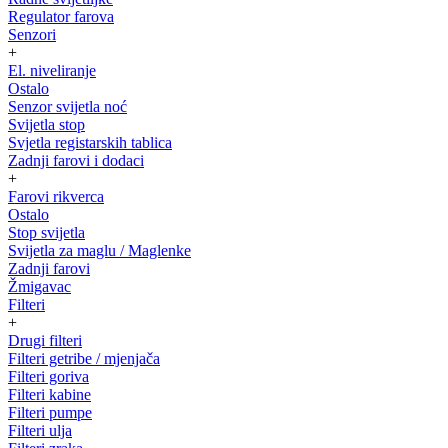
Regulator farova
Senzori
+
El. niveliranje
Ostalo
Senzor svijetla noć
Svijetla stop
Svjetla registarskih tablica
Zadnji farovi i dodaci
+
Farovi rikverca
Ostalo
Stop svijetla
Svijetla za maglu / Maglenke
Zadnji farovi
Žmigavac
Filteri
+
Drugi filteri
Filteri getribe / mjenjača
Filteri goriva
Filteri kabine
Filteri pumpe
Filteri ulja