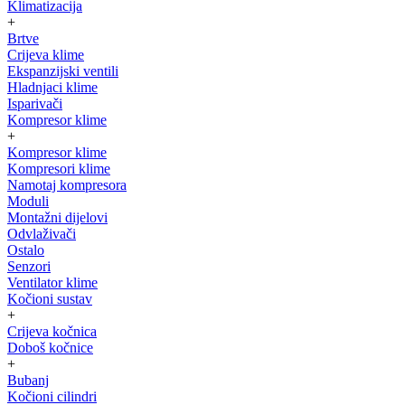
Klimatizacija
+
Brtve
Crijeva klime
Ekspanzijski ventili
Hladnjaci klime
Isparivači
Kompresor klime
+
Kompresor klime
Kompresori klime
Namotaj kompresora
Moduli
Montažni dijelovi
Odvlaživači
Ostalo
Senzori
Ventilator klime
Kočioni sustav
+
Crijeva kočnica
Doboš kočnice
+
Bubanj
Kočioni cilindri