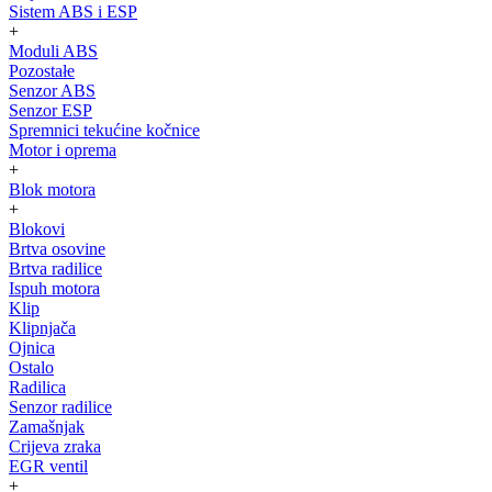
Sistem ABS i ESP
+
Moduli ABS
Pozostałe
Senzor ABS
Senzor ESP
Spremnici tekućine kočnice
Motor i oprema
+
Blok motora
+
Blokovi
Brtva osovine
Brtva radilice
Ispuh motora
Klip
Klipnjača
Ojnica
Ostalo
Radilica
Senzor radilice
Zamašnjak
Crijeva zraka
EGR ventil
+