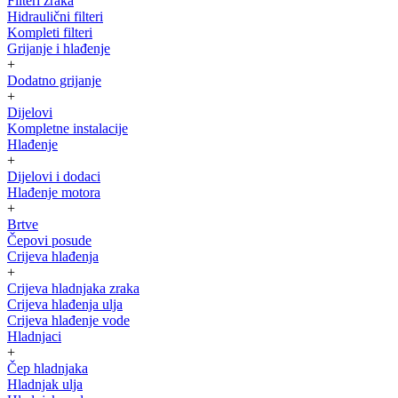
Filteri zraka
Hidraulični filteri
Kompleti filteri
Grijanje i hlađenje
+
Dodatno grijanje
+
Dijelovi
Kompletne instalacije
Hlađenje
+
Dijelovi i dodaci
Hlađenje motora
+
Brtve
Čepovi posude
Crijeva hlađenja
+
Crijeva hladnjaka zraka
Crijeva hlađenja ulja
Crijeva hlađenje vode
Hladnjaci
+
Čep hladnjaka
Hladnjak ulja