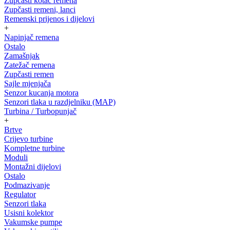
Zupčasti kotač remena
Zupčasti remeni, lanci
Remenski prijenos i dijelovi
+
Napinjač remena
Ostalo
Zamašnjak
Zatežač remena
Zupčasti remen
Sajle mjenjača
Senzor kucanja motora
Senzori tlaka u razdjelniku (MAP)
Turbina / Turbopunjač
+
Brtve
Crijevo turbine
Kompletne turbine
Moduli
Montažni dijelovi
Ostalo
Podmazivanje
Regulator
Senzori tlaka
Usisni kolektor
Vakumske pumpe