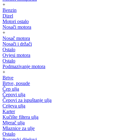
+
Benzin
Dizel
Motori ostalo
Nosači motora
+
Nosač motora
Nosači i držači
Ostalo
Ovjesi motora
Ostalo
Podmazivanje motora
+
Brtve
Brtve, posude
Čep ulja
Čepovi ulja
Čepovi za ispuštanje ulja
Crijeva ulja
Karter
Kučište filtera ulja
Mjerač ulja
Mlaznice za ulje
Ostalo
Pogonski dijelovi