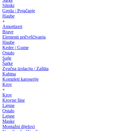
Šarke
Silniki
Greda / Pojačanje
Haube
+
Amortizeri
Brave
Elementi pričvršćivanja
Haube
Keder / Gume
Ostalo
Sajle
Šarke
Zvučna izolacija / Zaštita
Kabina
Kompleti karoserije
Krov
+
Krov
Krovne šine
Lajsne
Ostalo
Lajsne
Maske
Montažni dijelovi