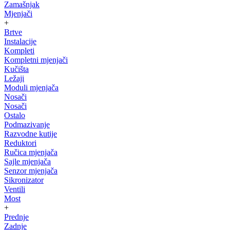
Zamašnjak
Mjenjači
+
Brtve
Instalacije
Kompleti
Kompletni mjenjači
Kučišta
Ležaji
Moduli mjenjača
Nosači
Nosači
Ostalo
Podmazivanje
Razvodne kutije
Reduktori
Ručica mjenjača
Sajle mjenjača
Senzor mjenjača
Sikronizator
Ventili
Most
+
Prednje
Zadnje