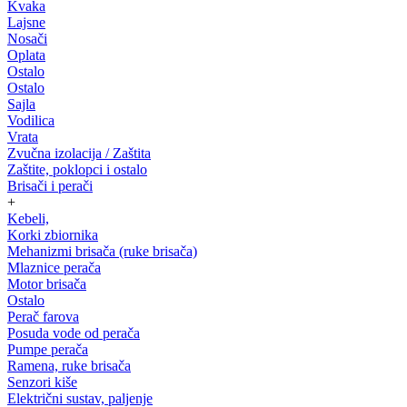
Kvaka
Lajsne
Nosači
Oplata
Ostalo
Ostalo
Sajla
Vodilica
Vrata
Zvučna izolacija / Zaštita
Zaštite, poklopci i ostalo
Brisači i perači
+
Kebeli,
Korki zbiornika
Mehanizmi brisača (ruke brisača)
Mlaznice perača
Motor brisača
Ostalo
Perač farova
Posuda vode od perača
Pumpe perača
Ramena, ruke brisača
Senzori kiše
Električni sustav, paljenje