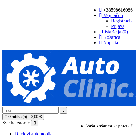
+38598616086
Moj račun
Registracija
Prijava
Lista želja (0)
Košarica
Naplata
0 artikal(a) - 0,00 €
Sve kategorije
Vaša košarica je prazna!!
Dijelovi automobila