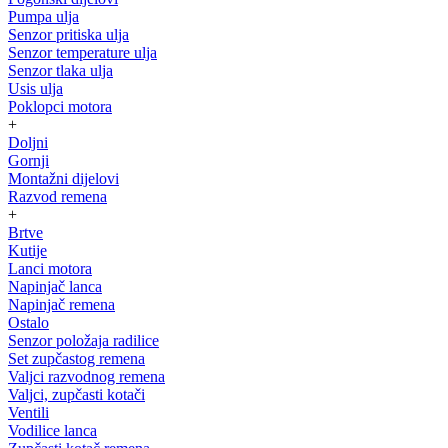
Pumpa ulja
Senzor pritiska ulja
Senzor temperature ulja
Senzor tlaka ulja
Usis ulja
Poklopci motora
+
Doljni
Gornji
Montažni dijelovi
Razvod remena
+
Brtve
Kutije
Lanci motora
Napinjač lanca
Napinjač remena
Ostalo
Senzor položaja radilice
Set zupčastog remena
Valjci razvodnog remena
Valjci, zupčasti kotači
Ventili
Vodilice lanca