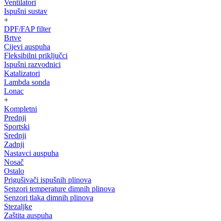
Ventilatori
Ispušni sustav
+
DPF/FAP filter
Brtve
Cijevi auspuha
Fleksibilni priključci
Ispušni razvodnici
Katalizatori
Lambda sonda
Lonac
+
Kompletni
Prednji
Sportski
Srednji
Zadnji
Nastavci auspuha
Nosač
Ostalo
Prigušivači ispušnih plinova
Senzori temperature dimnih plinova
Senzori tlaka dimnih plinova
Stezaljke
Zaštita auspuha