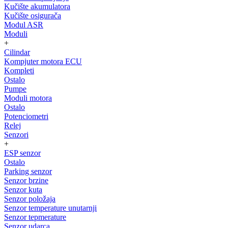
Kučište akumulatora
Kučište osigurača
Modul ASR
Moduli
+
Cilindar
Kompjuter motora ECU
Kompleti
Ostalo
Pumpe
Moduli motora
Ostalo
Potenciometri
Relej
Senzori
+
ESP senzor
Ostalo
Parking senzor
Senzor brzine
Senzor kuta
Senzor položaja
Senzor temperature unutarnji
Senzor tepmerature
Senzor udarca