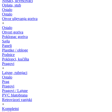
Nosači, učvrščivači
Oplata, stub
Ostalo
Ostalo
Otvor uljevanja goriva
+
Ostalo
Otvori goriva
Poklopac goriva
Sajla
Paneli
Plastike / obloge
Podnice
Poklopci, kućišta
Pragovi
+
Lajsne, rubnjaci
Ostalo
Prag
Pragovi
Pragovi / Lajsne
PVC blatobrana
Retrovizori vanjski
+
Kompletni