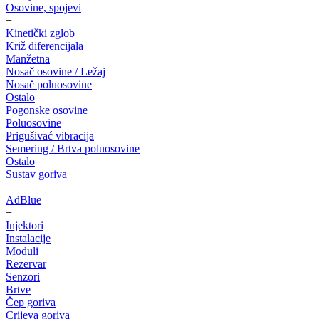
Osovine, spojevi
+
Kinetički zglob
Križ diferencijala
Manžetna
Nosač osovine / Ležaj
Nosač poluosovine
Ostalo
Pogonske osovine
Poluosovine
Prigušivać vibracija
Semering / Brtva poluosovine
Ostalo
Sustav goriva
+
AdBlue
+
Injektori
Instalacije
Moduli
Rezervar
Senzori
Brtve
Čep goriva
Crijeva goriva