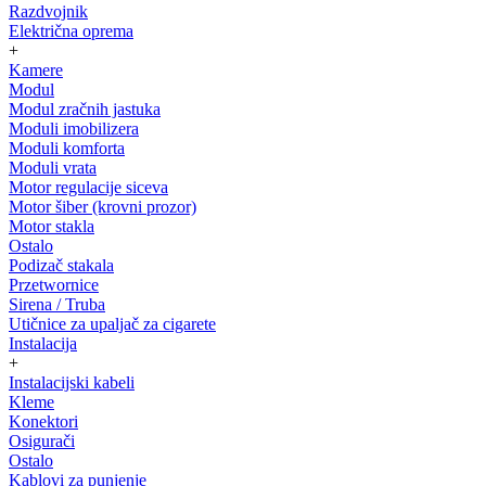
Razdvojnik
Električna oprema
+
Kamere
Modul
Modul zračnih jastuka
Moduli imobilizera
Moduli komforta
Moduli vrata
Motor regulacije siceva
Motor šiber (krovni prozor)
Motor stakla
Ostalo
Podizač stakala
Przetwornice
Sirena / Truba
Utičnice za upaljač za cigarete
Instalacija
+
Instalacijski kabeli
Kleme
Konektori
Osigurači
Ostalo
Kablovi za punjenje