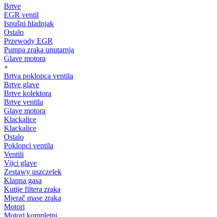
Brtve
EGR ventil
Ispušni hladnjak
Ostalo
Przewody EGR
Pumpa zraka unutarnja
Glave motora
+
Brtva poklopca ventila
Brtve glave
Brtve kolektora
Brtve ventila
Glave motora
Klackalice
Klackalice
Ostalo
Poklopci ventila
Ventili
Vijci glave
Zestawy uszczelek
Klapna gasa
Kutije filtera zraka
Mjerač mase zraka
Motori
Motori kompletni