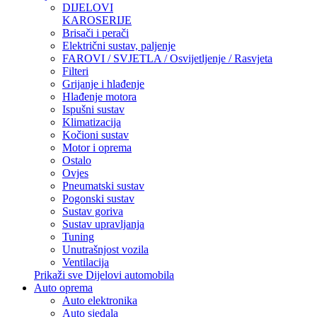
DIJELOVI
KAROSERIJE
Brisači i perači
Električni sustav, paljenje
FAROVI / SVJETLA / Osvijetljenje / Rasvjeta
Filteri
Grijanje i hlađenje
Hlađenje motora
Ispušni sustav
Klimatizacija
Kočioni sustav
Motor i oprema
Ostalo
Ovjes
Pneumatski sustav
Pogonski sustav
Sustav goriva
Sustav upravljanja
Tuning
Unutrašnjost vozila
Ventilacija
Prikaži sve Dijelovi automobila
Auto oprema
Auto elektronika
Auto sjedala