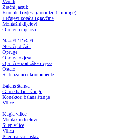
Ventili
Zračni jastuk
Kompleti ovjesa (amortizeri i opruge)
Ležajevi kotača i glavčine
Montažni dijelovi
Opruge i dijelovi
+
Nosači / Držači
Nosači, držači
Opruge
Opruge ovjesa
Opružne podloške ovjesa
Ostalo
Stabilizatori i komponente
+
Balans štanga
Gume balans štange
Konektori balans štange
Vilice
+
Kugla vilice
Montažni dijelovi
Silen vilice
Vilica
Pneumatski sustav