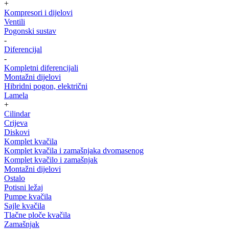
+
Kompresori i dijelovi
Ventili
Pogonski sustav
-
Diferencijal
-
Kompletni diferencijali
Montažni dijelovi
Hibridni pogon, električni
Lamela
+
Cilindar
Crijeva
Diskovi
Komplet kvačila
Komplet kvačila i zamašnjaka dvomasenog
Komplet kvačilo i zamašnjak
Montažni dijelovi
Ostalo
Potisni ležaj
Pumpe kvačila
Sajle kvačila
Tlačne ploče kvačila
Zamašnjak