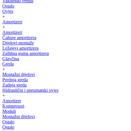
Vakumski ventili
Ostalo
Ovjes
+
Amortizeri
+
Amortizeri
Čahure amortizera
Dijelovi montaže
Ležajevi amortizera
Zaštitna guma amortizera
Glavčina
Greda
+
Montažni dijelovi
Prednja greda
Zadnja greda
Hidraulični i pneumatski ovjes
+
Amortizer
Kompresori
Moduli
Montažni dijelovi
Ostalo
Ostalo