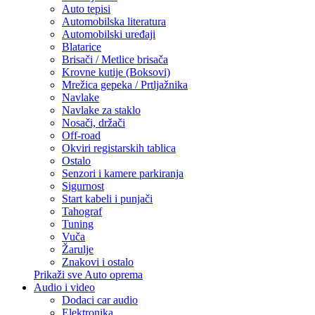
Auto tepisi
Automobilska literatura
Automobilski uređaji
Blatarice
Brisači / Metlice brisača
Krovne kutije (Boksovi)
Mrežica gepeka / Prtljažnika
Navlake
Navlake za staklo
Nosači, držači
Off-road
Okviri registarskih tablica
Ostalo
Senzori i kamere parkiranja
Sigurnost
Start kabeli i punjači
Tahograf
Tuning
Vuča
Žarulje
Znakovi i ostalo
Prikaži sve Auto oprema
Audio i video
Dodaci car audio
Elektronika