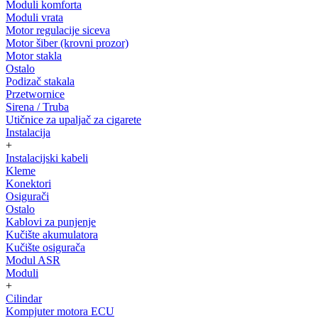
Moduli komforta
Moduli vrata
Motor regulacije siceva
Motor šiber (krovni prozor)
Motor stakla
Ostalo
Podizač stakala
Przetwornice
Sirena / Truba
Utičnice za upaljač za cigarete
Instalacija
+
Instalacijski kabeli
Kleme
Konektori
Osigurači
Ostalo
Kablovi za punjenje
Kučište akumulatora
Kučište osigurača
Modul ASR
Moduli
+
Cilindar
Kompjuter motora ECU