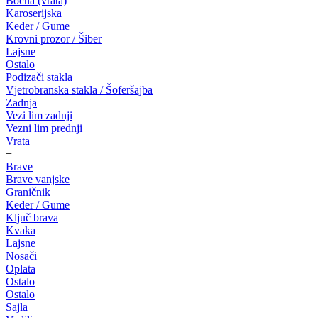
Bočna (vrata)
Karoserijska
Keder / Gume
Krovni prozor / Šiber
Lajsne
Ostalo
Podizači stakla
Vjetrobranska stakla / Šoferšajba
Zadnja
Vezi lim zadnji
Vezni lim prednji
Vrata
+
Brave
Brave vanjske
Graničnik
Keder / Gume
Ključ brava
Kvaka
Lajsne
Nosači
Oplata
Ostalo
Ostalo
Sajla