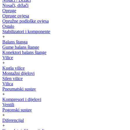
Nosači / Držači
Nosači, držači
Opruge
Opruge ovjesa
Opružne podloške ovjesa
Ostalo
Stabilizatori i komponente
+
Balans štanga
Gume balans štange
Konektori balans štange
Vilice
+
Kugla vilice
Montažni dijelovi
Silen vilice
Vilica
Pneumatski sustav
+
Kompresori i dijelovi
Ventili
Pogonski sustav
+
Diferencijal
+