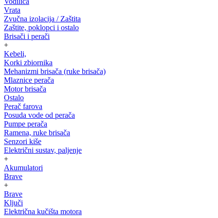
Vodilica
Vrata
Zvučna izolacija / Zaštita
Zaštite, poklopci i ostalo
Brisači i perači
+
Kebeli,
Korki zbiornika
Mehanizmi brisača (ruke brisača)
Mlaznice perača
Motor brisača
Ostalo
Perač farova
Posuda vode od perača
Pumpe perača
Ramena, ruke brisača
Senzori kiše
Električni sustav, paljenje
+
Akumulatori
Brave
+
Brave
Ključi
Električna kučišta motora