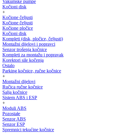
Vakumske pumpe
Kočioni disk
+
Kočione čeljusti
Kočione čeljusti
Kočione pločice
Kočioni disk
Kompleti (disk, pločice, čeljusti)
Montažni dijelovi i popravci
Senzor trošenja kočnice
Kompleti za montažu i popravak
Korektori sile kočenja
Ostalo
Parking kočnice, ručne kočnice
+
Montažni dijelovi
Ručica ručne kočnice
Salja kočnice
Sistem ABS i ESP
+
Moduli ABS
Pozostałe
Senzor ABS
Senzor ESP
Spremnici tekućine kočnice