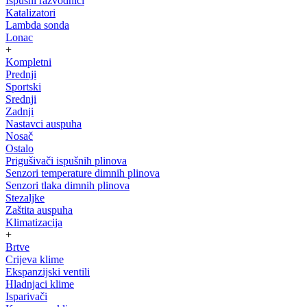
Ispušni razvodnici
Katalizatori
Lambda sonda
Lonac
+
Kompletni
Prednji
Sportski
Srednji
Zadnji
Nastavci auspuha
Nosač
Ostalo
Prigušivači ispušnih plinova
Senzori temperature dimnih plinova
Senzori tlaka dimnih plinova
Stezaljke
Zaštita auspuha
Klimatizacija
+
Brtve
Crijeva klime
Ekspanzijski ventili
Hladnjaci klime
Isparivači