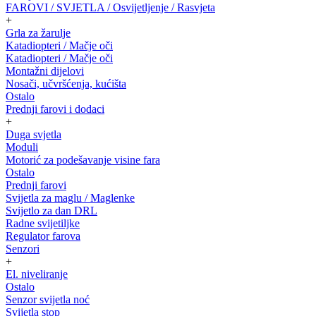
FAROVI / SVJETLA / Osvijetljenje / Rasvjeta
+
Grla za žarulje
Katadiopteri / Mačje oči
Katadiopteri / Mačje oči
Montažni dijelovi
Nosači, učvršćenja, kućišta
Ostalo
Prednji farovi i dodaci
+
Duga svjetla
Moduli
Motorić za podešavanje visine fara
Ostalo
Prednji farovi
Svijetla za maglu / Maglenke
Svijetlo za dan DRL
Radne svijetiljke
Regulator farova
Senzori
+
El. niveliranje
Ostalo
Senzor svijetla noć
Svijetla stop