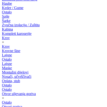
Haube
Keder / Gume
Ostalo
Sajle
Šarke
Zvučna izolacija / Zaštita
Kabina
Kompleti karoserije
Krov
+
Krov
Krovne šine
Lajsne
Ostalo
Lajsne
Maske
Montažni dijelovi
Nosači, učvrščivači
Oplata, stub
Ostalo
Ostalo
Otvor uljevanja goriva
+
Ostalo
Otvori goriva