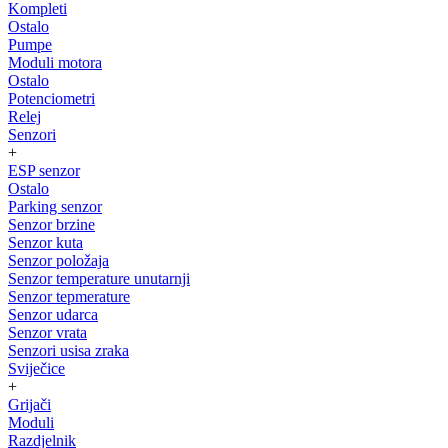
Kompleti
Ostalo
Pumpe
Moduli motora
Ostalo
Potenciometri
Relej
Senzori
+
ESP senzor
Ostalo
Parking senzor
Senzor brzine
Senzor kuta
Senzor položaja
Senzor temperature unutarnji
Senzor tepmerature
Senzor udarca
Senzor vrata
Senzori usisa zraka
Sviječice
+
Grijači
Moduli
Razdjelnik