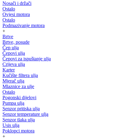
Nosači i držači
Ostalo
Ovjesi motora
Ostalo
Podmazivanje motora
+
Brtve
Brtve, posude
Čep ulja
Čepovi ulja
Čepovi za ispuštanje ulja
Crijeva ulja
Karter
Kučište filtera ulja
Mjerač ulja
Mlaznice za ulje
Ostalo
Pogonski dijelovi
Pumpa ulja
Senzor pritiska ulja
Senzor temperature ulja
Senzor tlaka ulja
Usis ulja
Poklopci motora
+