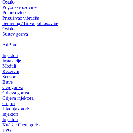
Ostalo
Pogonske osovine
Poluosovine
Prigušivać vibracija
Semering / Brtva poluosovine
Ostalo
Sustav goriva
+
AdBlue
+
Injektori
Instalacije
Moduli
Rezervar
Senzori
Brtve
Čep goriva
Crijeva goriva
Crijeva injektora
Grijači
Hladnjak goriva
Injektori
Injektori
Kučište filtera goriva
LPG