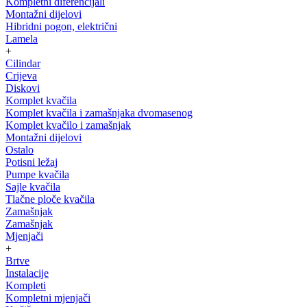
Kompletni diferencijali
Montažni dijelovi
Hibridni pogon, električni
Lamela
+
Cilindar
Crijeva
Diskovi
Komplet kvačila
Komplet kvačila i zamašnjaka dvomasenog
Komplet kvačilo i zamašnjak
Montažni dijelovi
Ostalo
Potisni ležaj
Pumpe kvačila
Sajle kvačila
Tlačne ploče kvačila
Zamašnjak
Zamašnjak
Mjenjači
+
Brtve
Instalacije
Kompleti
Kompletni mjenjači