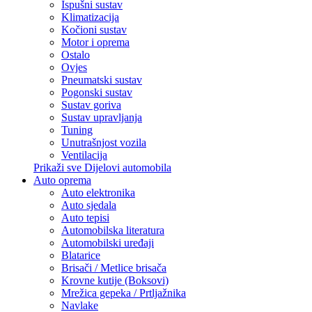
Ispušni sustav
Klimatizacija
Kočioni sustav
Motor i oprema
Ostalo
Ovjes
Pneumatski sustav
Pogonski sustav
Sustav goriva
Sustav upravljanja
Tuning
Unutrašnjost vozila
Ventilacija
Prikaži sve Dijelovi automobila
Auto oprema
Auto elektronika
Auto sjedala
Auto tepisi
Automobilska literatura
Automobilski uređaji
Blatarice
Brisači / Metlice brisača
Krovne kutije (Boksovi)
Mrežica gepeka / Prtljažnika
Navlake