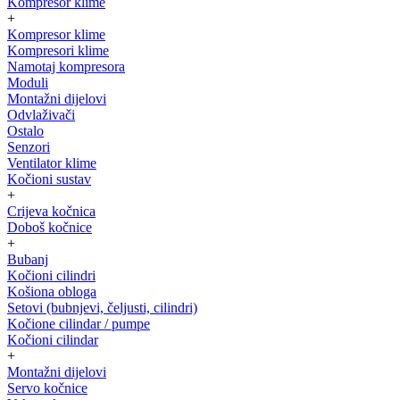
Kompresor klime
+
Kompresor klime
Kompresori klime
Namotaj kompresora
Moduli
Montažni dijelovi
Odvlaživači
Ostalo
Senzori
Ventilator klime
Kočioni sustav
+
Crijeva kočnica
Doboš kočnice
+
Bubanj
Kočioni cilindri
Košiona obloga
Setovi (bubnjevi, čeljusti, cilindri)
Kočione cilindar / pumpe
Kočioni cilindar
+
Montažni dijelovi
Servo kočnice