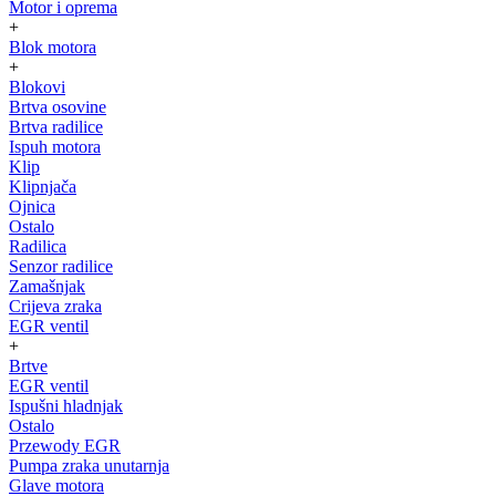
Motor i oprema
+
Blok motora
+
Blokovi
Brtva osovine
Brtva radilice
Ispuh motora
Klip
Klipnjača
Ojnica
Ostalo
Radilica
Senzor radilice
Zamašnjak
Crijeva zraka
EGR ventil
+
Brtve
EGR ventil
Ispušni hladnjak
Ostalo
Przewody EGR
Pumpa zraka unutarnja
Glave motora