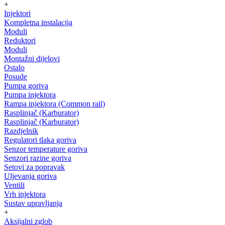
+
Injektori
Kompletna instalacija
Moduli
Reduktori
Moduli
Montažni dijelovi
Ostalo
Posude
Pumpa goriva
Pumpa injektora
Rampa injektora (Common rail)
Rasplinjač (Karburator)
Rasplinjač (Karburator)
Razdjelnik
Regulatori tlaka goriva
Senzor temperature goriva
Senzori razine goriva
Setovi za popravak
Uljevanja goriva
Ventili
Vrh injektora
Sustav upravljanja
+
Aksijalni zglob