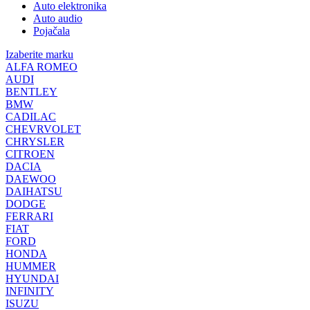
Auto elektronika
Auto audio
Pojačala
Izaberite marku
ALFA ROMEO
AUDI
BENTLEY
BMW
CADILAC
CHEVRVOLET
CHRYSLER
CITROEN
DACIA
DAEWOO
DAIHATSU
DODGE
FERRARI
FIAT
FORD
HONDA
HUMMER
HYUNDAI
INFINITY
ISUZU