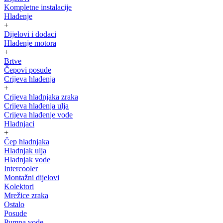
Kompletne instalacije
Hlađenje
+
Dijelovi i dodaci
Hlađenje motora
+
Brtve
Čepovi posude
Crijeva hlađenja
+
Crijeva hladnjaka zraka
Crijeva hlađenja ulja
Crijeva hlađenje vode
Hladnjaci
+
Čep hladnjaka
Hladnjak ulja
Hladnjak vode
Intercooler
Montažni dijelovi
Kolektori
Mrežice zraka
Ostalo
Posude
Pumpa vode