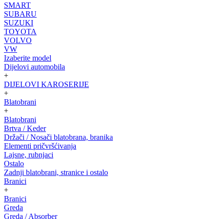
SMART
SUBARU
SUZUKI
TOYOTA
VOLVO
VW
Izaberite model
Dijelovi automobila
+
DIJELOVI KAROSERIJE
+
Blatobrani
+
Blatobrani
Brtva / Keder
Držači / Nosači blatobrana, branika
Elementi pričvršćivanja
Lajsne, rubnjaci
Ostalo
Zadnji blatobrani, stranice i ostalo
Branici
+
Branici
Greda
Greda / Absorber