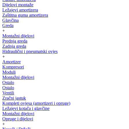
Dijelovi montaže
Ležajevi amortizera
Zaštitna guma amortizera
Glavčina
Greda
+
Montažni dijelovi
Prednja greda
Zadnja greda
Hidraulični i pneumatski ovjes
+
Amortizer
Kompresori
Moduli
Montažni dijelovi
Ostalo
Ostalo
Ventili
Zračni jastuk
Kompleti ovjesa (amortizeri i opruge)
Ležajevi kotača i glavčine
Montažni dijelovi
Opruge i dijelovi
+