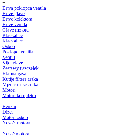
+
Brtva poklopca ventila
Brtve glave
Brtve kolektora
Brtve ventila
Glave motora
Klackalice
Klackalice
Ostalo
Poklopci ventila
Ventili
Vijci glave
Zestawy uszczelek
Klapna gasa
Kutije filtera zraka
Mjerač mase zraka
Motori
Motori kompletni
+
Benzin
Dizel
Motori ostalo
Nosači motora
+
Nosač motora