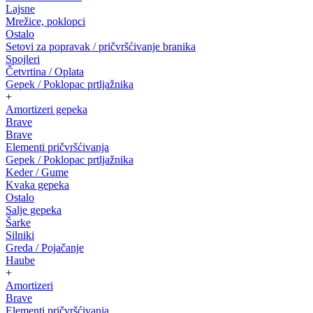
Lajsne
Mrežice, poklopci
Ostalo
Setovi za popravak / pričvršćivanje branika
Spojleri
Četvrtina / Oplata
Gepek / Poklopac prtljažnika
+
Amortizeri gepeka
Brave
Brave
Elementi pričvršćivanja
Gepek / Poklopac prtljažnika
Keder / Gume
Kvaka gepeka
Ostalo
Salje gepeka
Šarke
Silniki
Greda / Pojačanje
Haube
+
Amortizeri
Brave
Elementi pričvršćivanja