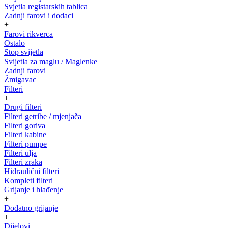
Svjetla registarskih tablica
Zadnji farovi i dodaci
+
Farovi rikverca
Ostalo
Stop svijetla
Svijetla za maglu / Maglenke
Zadnji farovi
Žmigavac
Filteri
+
Drugi filteri
Filteri getribe / mjenjača
Filteri goriva
Filteri kabine
Filteri pumpe
Filteri ulja
Filteri zraka
Hidraulični filteri
Kompleti filteri
Grijanje i hlađenje
+
Dodatno grijanje
+
Dijelovi