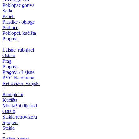
Poklopac goriva
Sajla
Paneli
Plastike / obloge
Podnice
Poklopci, kućišta
Pragovi
+
Lajsne, rubnjaci
Ostalo
Prag
Pragovi
Pragovi / Lajsne
PVC blatobrana
Retrovizori vanjski
+
Kompletni
Kućišta
Montažni dijelovi
Ostalo
Stakla retrovizora
Spojleri
Stakla
+