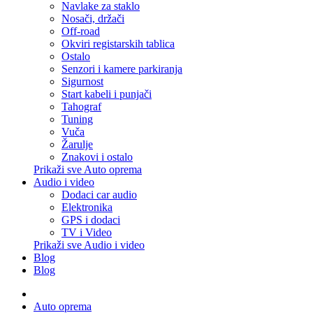
Navlake za staklo
Nosači, držači
Off-road
Okviri registarskih tablica
Ostalo
Senzori i kamere parkiranja
Sigurnost
Start kabeli i punjači
Tahograf
Tuning
Vuča
Žarulje
Znakovi i ostalo
Prikaži sve Auto oprema
Audio i video
Dodaci car audio
Elektronika
GPS i dodaci
TV i Video
Prikaži sve Audio i video
Blog
Blog
Auto oprema