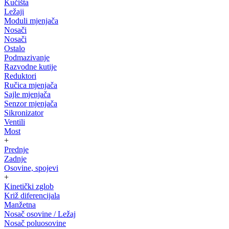
Kučišta
Ležaji
Moduli mjenjača
Nosači
Nosači
Ostalo
Podmazivanje
Razvodne kutije
Reduktori
Ručica mjenjača
Sajle mjenjača
Senzor mjenjača
Sikronizator
Ventili
Most
+
Prednje
Zadnje
Osovine, spojevi
+
Kinetički zglob
Križ diferencijala
Manžetna
Nosač osovine / Ležaj
Nosač poluosovine