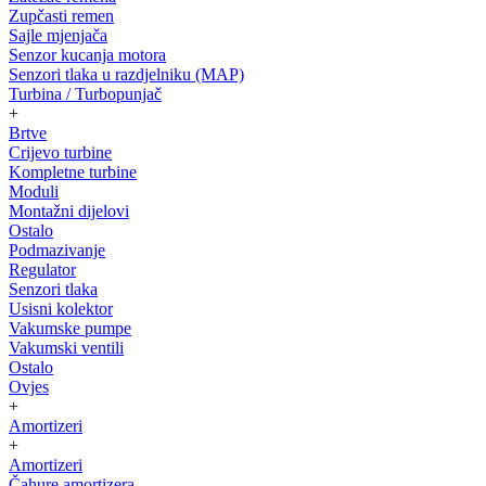
Zupčasti remen
Sajle mjenjača
Senzor kucanja motora
Senzori tlaka u razdjelniku (MAP)
Turbina / Turbopunjač
+
Brtve
Crijevo turbine
Kompletne turbine
Moduli
Montažni dijelovi
Ostalo
Podmazivanje
Regulator
Senzori tlaka
Usisni kolektor
Vakumske pumpe
Vakumski ventili
Ostalo
Ovjes
+
Amortizeri
+
Amortizeri
Čahure amortizera