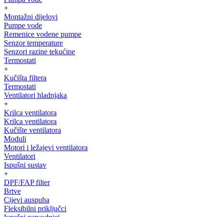
+
Montažni dijelovi
Pumpe vode
Remenice vodene pumpe
Senzor temperature
Senzori razine tekućine
Termostati
+
Kučišta filtera
Termostati
Ventilatori hladnjaka
+
Krilca ventilatora
Krilca ventilatora
Kučište ventilatora
Moduli
Motori i ležajevi ventilatora
Ventilatori
Ispušni sustav
+
DPF/FAP filter
Brtve
Cijevi auspuha
Fleksibilni priključci