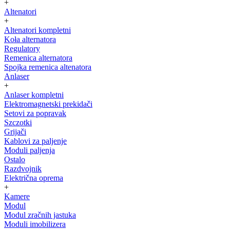
+
Altenatori
+
Altenatori kompletni
Koła alternatora
Regulatory
Remenica alternatora
Spojka remenica altenatora
Anlaser
+
Anlaser kompletni
Elektromagnetski prekidači
Setovi za popravak
Szczotki
Grijači
Kablovi za paljenje
Moduli paljenja
Ostalo
Razdvojnik
Električna oprema
+
Kamere
Modul
Modul zračnih jastuka
Moduli imobilizera