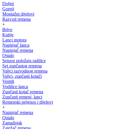
Doljni
Gornji
Montažni dijelovi
Razvod remena
+
Brtve
Kutije
Lanci motora
Napinjač lanca
Napinjač remena
Ostalo
Senzor položaja radilice
Set zupčastog remena
Valjci razvodnog remena
Valjci, zupčasti kotači
Ventili
Vodilice lanca
Zupčasti kotač remena
Zupčasti remeni, lanci
Remenski prijenos i dijelovi
+
Napinjač remena
Ostalo
Zamašnjak
Zatežač remena