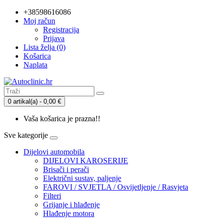
+38598616086
Moj račun
Registracija
Prijava
Lista želja (0)
Košarica
Naplata
0 artikal(a) - 0,00 €
Vaša košarica je prazna!!
Sve kategorije
Dijelovi automobila
DIJELOVI KAROSERIJE
Brisači i perači
Električni sustav, paljenje
FAROVI / SVJETLA / Osvijetljenje / Rasvjeta
Filteri
Grijanje i hlađenje
Hlađenje motora