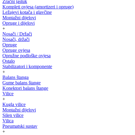
Zračni jastuk
Kompleti ovjesa (amortizeri i opruge)
Ležajevi kotača i glavčine
Montažni dijelovi
Opruge i dijelovi
+
Nosači / Držači
Nosači, držači
Opruge
Opruge ovjesa
Opružne podloške ovjesa
Ostalo
Stabilizatori i komponente
+
Balans štanga
Gume balans štange
Konektori balans štange
Vilice
+
Kugla vilice
Montažni dijelovi
Silen vilice
Vilica
Pneumatski sustav
+