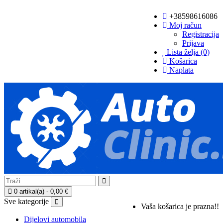
+38598616086
Moj račun
Registracija
Prijava
Lista želja (0)
Košarica
Naplata
0 artikal(a) - 0,00 €
Sve kategorije
Vaša košarica je prazna!!
Dijelovi automobila