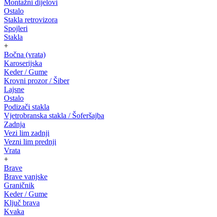
Montažni dijelovi
Ostalo
Stakla retrovizora
Spojleri
Stakla
+
Bočna (vrata)
Karoserijska
Keder / Gume
Krovni prozor / Šiber
Lajsne
Ostalo
Podizači stakla
Vjetrobranska stakla / Šoferšajba
Zadnja
Vezi lim zadnji
Vezni lim prednji
Vrata
+
Brave
Brave vanjske
Graničnik
Keder / Gume
Ključ brava
Kvaka