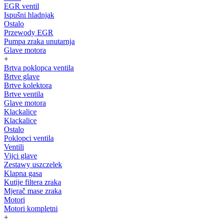
EGR ventil
Ispušni hladnjak
Ostalo
Przewody EGR
Pumpa zraka unutarnja
Glave motora
+
Brtva poklopca ventila
Brtve glave
Brtve kolektora
Brtve ventila
Glave motora
Klackalice
Klackalice
Ostalo
Poklopci ventila
Ventili
Vijci glave
Zestawy uszczelek
Klapna gasa
Kutije filtera zraka
Mjerač mase zraka
Motori
Motori kompletni
+