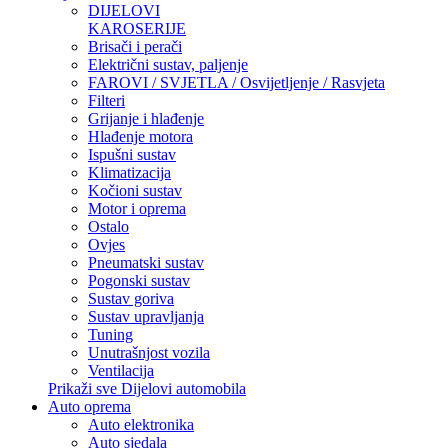
DIJELOVI
KAROSERIJE
Brisači i perači
Električni sustav, paljenje
FAROVI / SVJETLA / Osvijetljenje / Rasvjeta
Filteri
Grijanje i hlađenje
Hlađenje motora
Ispušni sustav
Klimatizacija
Kočioni sustav
Motor i oprema
Ostalo
Ovjes
Pneumatski sustav
Pogonski sustav
Sustav goriva
Sustav upravljanja
Tuning
Unutrašnjost vozila
Ventilacija
Prikaži sve Dijelovi automobila
Auto oprema
Auto elektronika
Auto sjedala