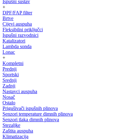
Ispušni sustav
+
DPF/FAP filter
Brtve
Cijevi auspuha
Fleksibilni priključci
Ispušni razvodnici
Katalizatori
Lambda sonda
Lonac
+
Kompletni
Prednji
Sportski
Srednji
Zadnji
Nastavci auspuha
Nosač
Ostalo
Prigušivači ispušnih plinova
Senzori temperature dimnih plinova
Senzori tlaka dimnih plinova
Stezaljke
Zaštita auspuha
Klimatizacija