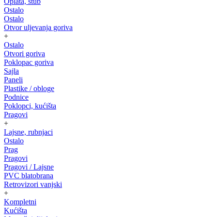
Oplata, stub
Ostalo
Ostalo
Otvor uljevanja goriva
+
Ostalo
Otvori goriva
Poklopac goriva
Sajla
Paneli
Plastike / obloge
Podnice
Poklopci, kućišta
Pragovi
+
Lajsne, rubnjaci
Ostalo
Prag
Pragovi
Pragovi / Lajsne
PVC blatobrana
Retrovizori vanjski
+
Kompletni
Kućišta