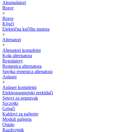
Akumulatori
Brave
+
Brave
Ključi
Električna kučišta motora
+
Altenatori
+
Altenatori kompletni
Koła alternatora
Regulatory
Remenica alternatora
Spojka remenica altenatora
Anlaser
+
Anlaser kompletni
Elektromagnetski prekidači
Setovi za popravak
Szczotki
Grijači
Kablovi za paljenje
Moduli paljenja
Ostalo
Razdvojnik