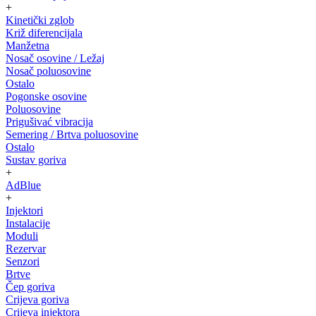
+
Kinetički zglob
Križ diferencijala
Manžetna
Nosač osovine / Ležaj
Nosač poluosovine
Ostalo
Pogonske osovine
Poluosovine
Prigušivać vibracija
Semering / Brtva poluosovine
Ostalo
Sustav goriva
+
AdBlue
+
Injektori
Instalacije
Moduli
Rezervar
Senzori
Brtve
Čep goriva
Crijeva goriva
Crijeva injektora