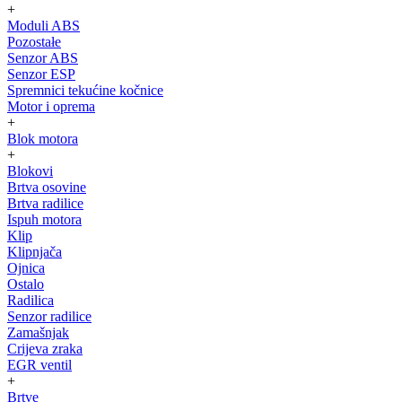
+
Moduli ABS
Pozostałe
Senzor ABS
Senzor ESP
Spremnici tekućine kočnice
Motor i oprema
+
Blok motora
+
Blokovi
Brtva osovine
Brtva radilice
Ispuh motora
Klip
Klipnjača
Ojnica
Ostalo
Radilica
Senzor radilice
Zamašnjak
Crijeva zraka
EGR ventil
+
Brtve