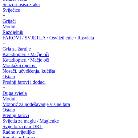
Senzori usisa zraka
Sviječice
+
Grijači
Moduli
Razdjelnik
FAROVI / SVJETLA / Osvijetljenje / Rasvjeta
+
Grla za žarulje
Katadiopteri / Mačje oči
Katadiopteri / Mačje oči
Montažni dijelovi
Nosači, učvršćenja, kućišta
Ostalo
Prednji farovi i dodaci
+
Duga svjetla
Moduli
Motorić za podešavanje visine fara
Ostalo
Prednji farovi
Svijetla za maglu / Maglenke
Svijetlo za dan DRL
Radne svijetiljke
Regulator farova