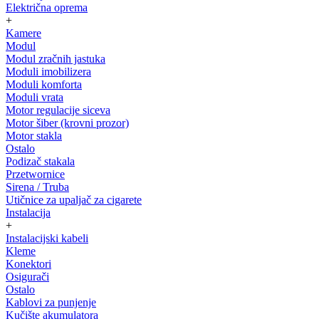
Električna oprema
+
Kamere
Modul
Modul zračnih jastuka
Moduli imobilizera
Moduli komforta
Moduli vrata
Motor regulacije siceva
Motor šiber (krovni prozor)
Motor stakla
Ostalo
Podizač stakala
Przetwornice
Sirena / Truba
Utičnice za upaljač za cigarete
Instalacija
+
Instalacijski kabeli
Kleme
Konektori
Osigurači
Ostalo
Kablovi za punjenje
Kučište akumulatora