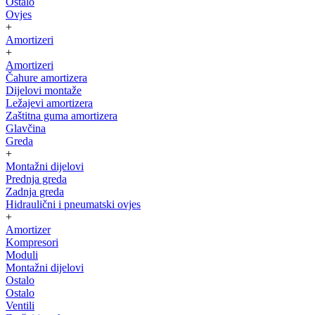
Ostalo
Ovjes
+
Amortizeri
+
Amortizeri
Čahure amortizera
Dijelovi montaže
Ležajevi amortizera
Zaštitna guma amortizera
Glavčina
Greda
+
Montažni dijelovi
Prednja greda
Zadnja greda
Hidraulični i pneumatski ovjes
+
Amortizer
Kompresori
Moduli
Montažni dijelovi
Ostalo
Ostalo
Ventili