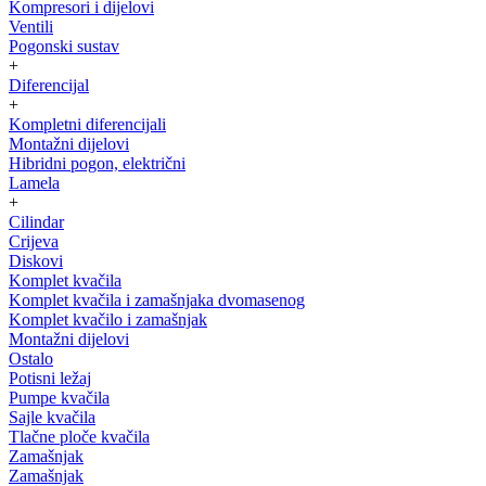
Kompresori i dijelovi
Ventili
Pogonski sustav
+
Diferencijal
+
Kompletni diferencijali
Montažni dijelovi
Hibridni pogon, električni
Lamela
+
Cilindar
Crijeva
Diskovi
Komplet kvačila
Komplet kvačila i zamašnjaka dvomasenog
Komplet kvačilo i zamašnjak
Montažni dijelovi
Ostalo
Potisni ležaj
Pumpe kvačila
Sajle kvačila
Tlačne ploče kvačila
Zamašnjak
Zamašnjak