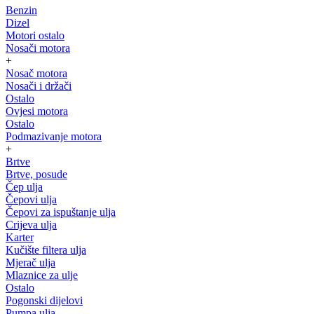
Benzin
Dizel
Motori ostalo
Nosači motora
+
Nosač motora
Nosači i držači
Ostalo
Ovjesi motora
Ostalo
Podmazivanje motora
+
Brtve
Brtve, posude
Čep ulja
Čepovi ulja
Čepovi za ispuštanje ulja
Crijeva ulja
Karter
Kučište filtera ulja
Mjerač ulja
Mlaznice za ulje
Ostalo
Pogonski dijelovi
Pumpa ulja