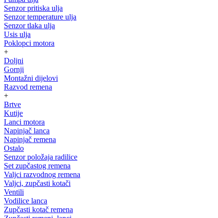
Senzor pritiska ulja
Senzor temperature ulja
Senzor tlaka ulja
Usis ulja
Poklopci motora
+
Doljni
Gornji
Montažni dijelovi
Razvod remena
+
Brtve
Kutije
Lanci motora
Napinjač lanca
Napinjač remena
Ostalo
Senzor položaja radilice
Set zupčastog remena
Valjci razvodnog remena
Valjci, zupčasti kotači
Ventili
Vodilice lanca
Zupčasti kotač remena