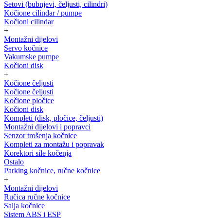
Setovi (bubnjevi, čeljusti, cilindri)
Kočione cilindar / pumpe
Kočioni cilindar
+
Montažni dijelovi
Servo kočnice
Vakumske pumpe
Kočioni disk
+
Kočione čeljusti
Kočione čeljusti
Kočione pločice
Kočioni disk
Kompleti (disk, pločice, čeljusti)
Montažni dijelovi i popravci
Senzor trošenja kočnice
Kompleti za montažu i popravak
Korektori sile kočenja
Ostalo
Parking kočnice, ručne kočnice
+
Montažni dijelovi
Ručica ručne kočnice
Salja kočnice
Sistem ABS i ESP