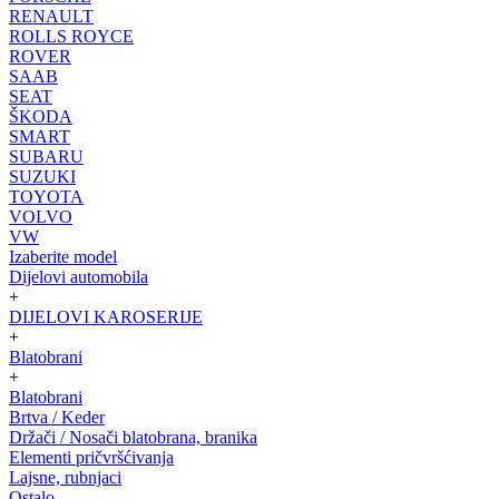
RENAULT
ROLLS ROYCE
ROVER
SAAB
SEAT
ŠKODA
SMART
SUBARU
SUZUKI
TOYOTA
VOLVO
VW
Izaberite model
Dijelovi automobila
+
DIJELOVI KAROSERIJE
+
Blatobrani
+
Blatobrani
Brtva / Keder
Držači / Nosači blatobrana, branika
Elementi pričvršćivanja
Lajsne, rubnjaci
Ostalo