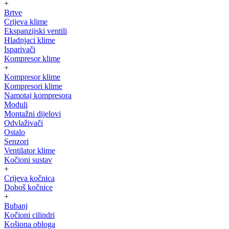
+
Brtve
Crijeva klime
Ekspanzijski ventili
Hladnjaci klime
Isparivači
Kompresor klime
+
Kompresor klime
Kompresori klime
Namotaj kompresora
Moduli
Montažni dijelovi
Odvlaživači
Ostalo
Senzori
Ventilator klime
Kočioni sustav
+
Crijeva kočnica
Doboš kočnice
+
Bubanj
Kočioni cilindri
Košiona obloga