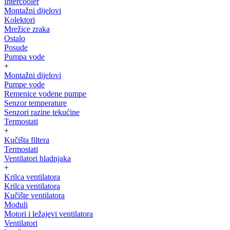
Intercooler
Montažni dijelovi
Kolektori
Mrežice zraka
Ostalo
Posude
Pumpa vode
+
Montažni dijelovi
Pumpe vode
Remenice vodene pumpe
Senzor temperature
Senzori razine tekućine
Termostati
+
Kučišta filtera
Termostati
Ventilatori hladnjaka
+
Krilca ventilatora
Krilca ventilatora
Kučište ventilatora
Moduli
Motori i ležajevi ventilatora
Ventilatori