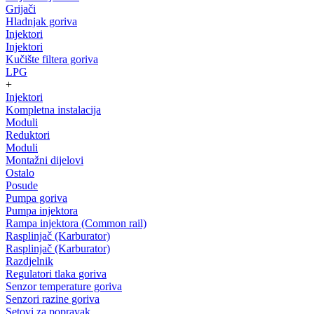
Grijači
Hladnjak goriva
Injektori
Injektori
Kučište filtera goriva
LPG
+
Injektori
Kompletna instalacija
Moduli
Reduktori
Moduli
Montažni dijelovi
Ostalo
Posude
Pumpa goriva
Pumpa injektora
Rampa injektora (Common rail)
Rasplinjač (Karburator)
Rasplinjač (Karburator)
Razdjelnik
Regulatori tlaka goriva
Senzor temperature goriva
Senzori razine goriva
Setovi za popravak