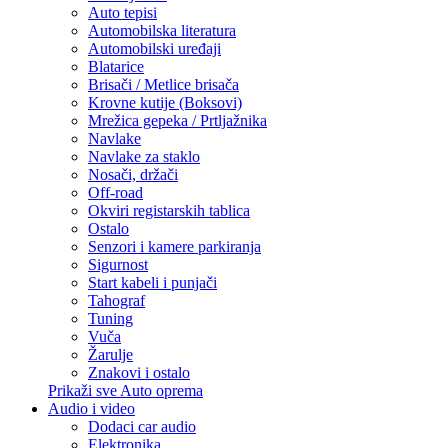
Auto tepisi
Automobilska literatura
Automobilski uređaji
Blatarice
Brisači / Metlice brisača
Krovne kutije (Boksovi)
Mrežica gepeka / Prtljažnika
Navlake
Navlake za staklo
Nosači, držači
Off-road
Okviri registarskih tablica
Ostalo
Senzori i kamere parkiranja
Sigurnost
Start kabeli i punjači
Tahograf
Tuning
Vuča
Žarulje
Znakovi i ostalo
Prikaži sve Auto oprema
Audio i video
Dodaci car audio
Elektronika