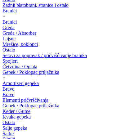
Zadnji blatobrani, stranice i ostalo
Branici
+
Branici
Greda
Greda / Absorber
Lajsne
Mrežice, poklopci
Ostalo
Setovi za popravak / pričvršćivanje branika
Spojleri
Četvrtina / Oplata
Gepek / Poklopac prtljažnika
+
Amortizeri gepeka
Brave
Brave
Elementi pričvršćivanja
Gepek / Poklopac prtljažnika
Keder / Gume
Kvaka gepeka
Ostalo
Salje gepeka
Šarke