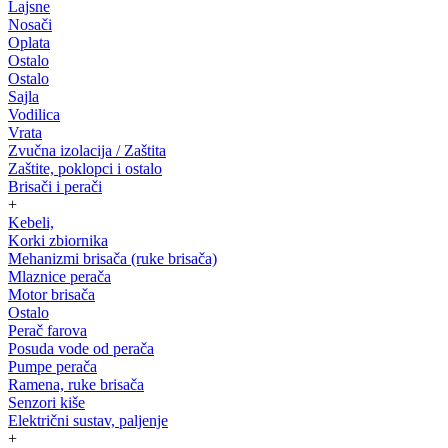
Lajsne
Nosači
Oplata
Ostalo
Ostalo
Sajla
Vodilica
Vrata
Zvučna izolacija / Zaštita
Zaštite, poklopci i ostalo
Brisači i perači
+
Kebeli,
Korki zbiornika
Mehanizmi brisača (ruke brisača)
Mlaznice perača
Motor brisača
Ostalo
Perač farova
Posuda vode od perača
Pumpe perača
Ramena, ruke brisača
Senzori kiše
Električni sustav, paljenje
+