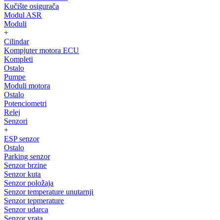
Kučište osigurača
Modul ASR
Moduli
+
Cilindar
Kompjuter motora ECU
Kompleti
Ostalo
Pumpe
Moduli motora
Ostalo
Potenciometri
Relej
Senzori
+
ESP senzor
Ostalo
Parking senzor
Senzor brzine
Senzor kuta
Senzor položaja
Senzor temperature unutarnji
Senzor tepmerature
Senzor udarca
Senzor vrata