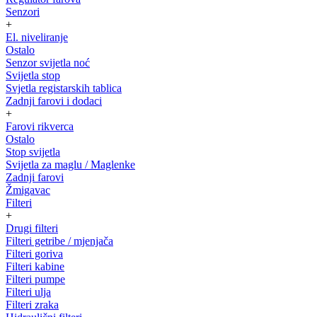
Senzori
+
El. niveliranje
Ostalo
Senzor svijetla noć
Svijetla stop
Svjetla registarskih tablica
Zadnji farovi i dodaci
+
Farovi rikverca
Ostalo
Stop svijetla
Svijetla za maglu / Maglenke
Zadnji farovi
Žmigavac
Filteri
+
Drugi filteri
Filteri getribe / mjenjača
Filteri goriva
Filteri kabine
Filteri pumpe
Filteri ulja
Filteri zraka