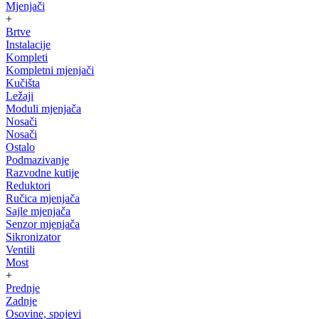
Mjenjači
+
Brtve
Instalacije
Kompleti
Kompletni mjenjači
Kučišta
Ležaji
Moduli mjenjača
Nosači
Nosači
Ostalo
Podmazivanje
Razvodne kutije
Reduktori
Ručica mjenjača
Sajle mjenjača
Senzor mjenjača
Sikronizator
Ventili
Most
+
Prednje
Zadnje
Osovine, spojevi