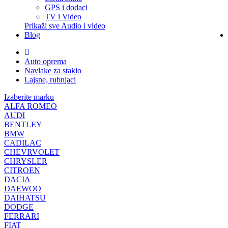
GPS i dodaci
TV i Video
Prikaži sve Audio i video
Blog
Auto oprema
Navlake za staklo
Lajsne, rubnjaci
Izaberite marku
ALFA ROMEO
AUDI
BENTLEY
BMW
CADILAC
CHEVRVOLET
CHRYSLER
CITROEN
DACIA
DAEWOO
DAIHATSU
DODGE
FERRARI
FIAT