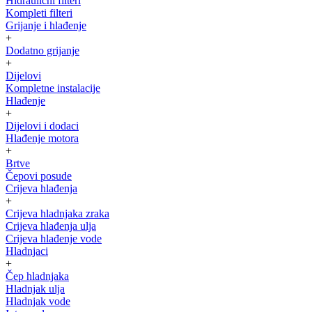
Hidraulični filteri
Kompleti filteri
Grijanje i hlađenje
+
Dodatno grijanje
+
Dijelovi
Kompletne instalacije
Hlađenje
+
Dijelovi i dodaci
Hlađenje motora
+
Brtve
Čepovi posude
Crijeva hlađenja
+
Crijeva hladnjaka zraka
Crijeva hlađenja ulja
Crijeva hlađenje vode
Hladnjaci
+
Čep hladnjaka
Hladnjak ulja
Hladnjak vode