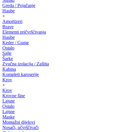
Silniki
Greda / Pojačanje
Haube
+
Amortizeri
Brave
Elementi pričvršćivanja
Haube
Keder / Gume
Ostalo
Sajle
Šarke
Zvučna izolacija / Zaštita
Kabina
Kompleti karoserije
Krov
+
Krov
Krovne šine
Lajsne
Ostalo
Lajsne
Maske
Montažni dijelovi
Nosači, učvrščivači