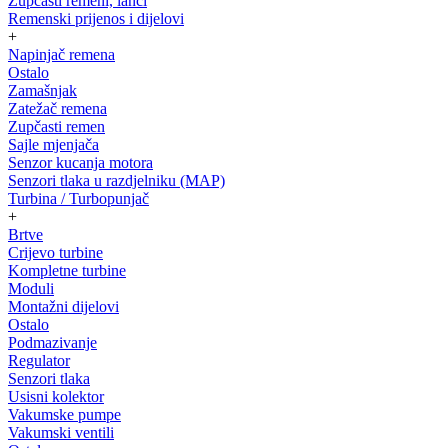
Zupčasti remeni, lanci
Remenski prijenos i dijelovi
+
Napinjač remena
Ostalo
Zamašnjak
Zatežač remena
Zupčasti remen
Sajle mjenjača
Senzor kucanja motora
Senzori tlaka u razdjelniku (MAP)
Turbina / Turbopunjač
+
Brtve
Crijevo turbine
Kompletne turbine
Moduli
Montažni dijelovi
Ostalo
Podmazivanje
Regulator
Senzori tlaka
Usisni kolektor
Vakumske pumpe
Vakumski ventili