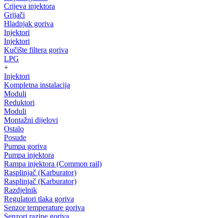
Crijeva injektora
Grijači
Hladnjak goriva
Injektori
Injektori
Kučište filtera goriva
LPG
+
Injektori
Kompletna instalacija
Moduli
Reduktori
Moduli
Montažni dijelovi
Ostalo
Posude
Pumpa goriva
Pumpa injektora
Rampa injektora (Common rail)
Rasplinjač (Karburator)
Rasplinjač (Karburator)
Razdjelnik
Regulatori tlaka goriva
Senzor temperature goriva
Senzori razine goriva