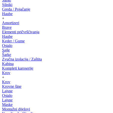
Šarke
Silniki
Greda / Pojačanje
Haube
+
Amortizeri
Brave
Elementi pričvršćivanja
Haube
Keder / Gume
Ostalo
Sajle
Šarke
Zvučna izolacija / Zaštita
Kabina
Kompleti karoserije
Krov
+
Krov
Krovne šine
Lajsne
Ostalo
Lajsne
Maske
Montažni dijelovi