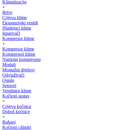
Klimatizacija
+
Brtve
Crijeva klime
Ekspanzijski ventili
Hladnjaci klime
Isparivači
Kompresor klime
+
Kompresor klime
Kompresori klime
Namotaj kompresora
Moduli
Montažni dijelovi
Odvlaživači
Ostalo
Senzori
Ventilator klime
Kočioni sustav
+
Crijeva kočnica
Doboš kočnice
+
Bubanj
Kočioni cilindri