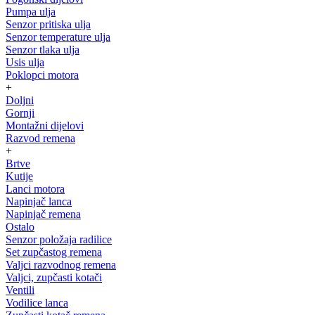
Pumpa ulja
Senzor pritiska ulja
Senzor temperature ulja
Senzor tlaka ulja
Usis ulja
Poklopci motora
+
Doljni
Gornji
Montažni dijelovi
Razvod remena
+
Brtve
Kutije
Lanci motora
Napinjač lanca
Napinjač remena
Ostalo
Senzor položaja radilice
Set zupčastog remena
Valjci razvodnog remena
Valjci, zupčasti kotači
Ventili
Vodilice lanca