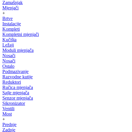
Zamašnjak
Mjenjači
+
Brtve
Instalacije
Kompleti
Kompletni mjenjači
Kučišta
Ležaji
Moduli mjenjača
Nosači
Nosači
Ostalo
Podmazivanje
Razvodne kutije
Reduktori
Ručica mjenjača
Sajle mjenjača
Senzor mjenjača
Sikronizator
Ventili
Most
+
Prednje
Zadnje