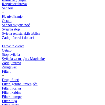
Regulator farova
Senzori
+
El. niveliranje
Ostalo
Senzor svijetla noć
Svijetla stop
Svjetla registarskih tablica
Zadnji farovi i dodaci
+
Farovi rikverca
Ostalo
Stop svijetla
Svijetla za maglu / Maglenke
Zadnji farovi
Žmigavac
Filteri
+
Drugi filteri
Filteri getribe / mjenjača
Filteri goriva
Filteri kabine
Filteri pumpe
Filteri ulja