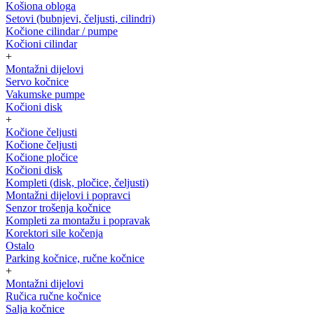
Košiona obloga
Setovi (bubnjevi, čeljusti, cilindri)
Kočione cilindar / pumpe
Kočioni cilindar
+
Montažni dijelovi
Servo kočnice
Vakumske pumpe
Kočioni disk
+
Kočione čeljusti
Kočione čeljusti
Kočione pločice
Kočioni disk
Kompleti (disk, pločice, čeljusti)
Montažni dijelovi i popravci
Senzor trošenja kočnice
Kompleti za montažu i popravak
Korektori sile kočenja
Ostalo
Parking kočnice, ručne kočnice
+
Montažni dijelovi
Ručica ručne kočnice
Salja kočnice