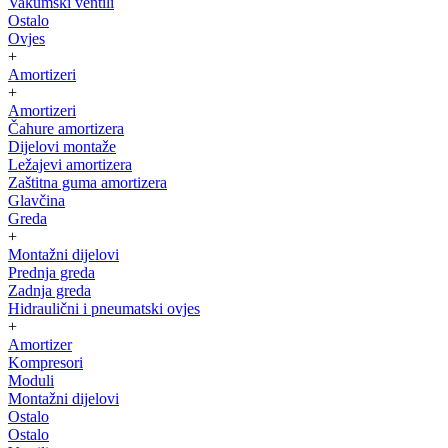
Vakumski ventili
Ostalo
Ovjes
+
Amortizeri
+
Amortizeri
Čahure amortizera
Dijelovi montaže
Ležajevi amortizera
Zaštitna guma amortizera
Glavčina
Greda
+
Montažni dijelovi
Prednja greda
Zadnja greda
Hidraulični i pneumatski ovjes
+
Amortizer
Kompresori
Moduli
Montažni dijelovi
Ostalo
Ostalo