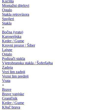
Kućišta
Montažni dijelovi
Ostalo
Stakla retrovizora
Spojleri
Stakla
+
Bočna (vrata)
Karoserijska
Keder / Gume
Krovni prozor / Šiber
Lajsne
Ostalo
Podizači stakla
Vjetrobranska stakla / Šoferšajba
Zadnja
Vezi lim zadnji
Vezni lim prednji
Vrata
+
Brave
Brave vanjske
Graničnik
Keder / Gume
Ključ brava