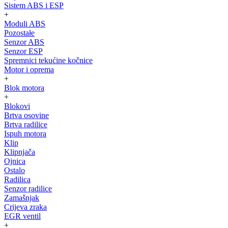
Sistem ABS i ESP
+
Moduli ABS
Pozostałe
Senzor ABS
Senzor ESP
Spremnici tekućine kočnice
Motor i oprema
+
Blok motora
+
Blokovi
Brtva osovine
Brtva radilice
Ispuh motora
Klip
Klipnjača
Ojnica
Ostalo
Radilica
Senzor radilice
Zamašnjak
Crijeva zraka
EGR ventil
+