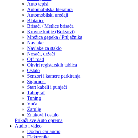
Auto tepisi
Automobilska literatura
Automobilski uređaji
Blatarice
Brisači / Metlice brisača
Krovne kutije (Boksovi)
Mrežica gepeka / Prtljažnika
Navlake
Navlake za staklo
Nosači, držači
Off-road
Okviri registarskih tablica
Ostalo
Senzori i kamere parkiranja
Sigurnost
Start kabeli i punjači
Tahograf
Tuning
Vuča
Žarulje
Znakovi i ostalo
Prikaži sve Auto oprema
Audio i video
Dodaci car audio
Elektronika