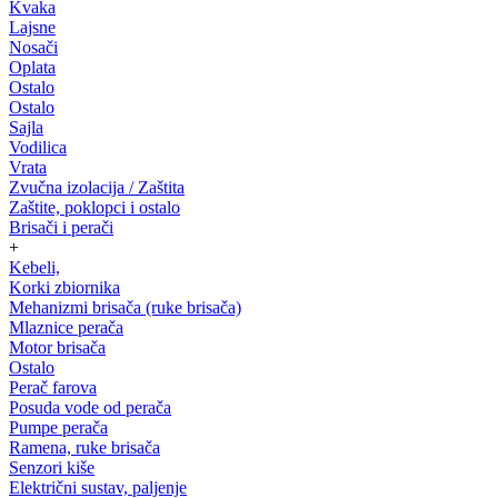
Kvaka
Lajsne
Nosači
Oplata
Ostalo
Ostalo
Sajla
Vodilica
Vrata
Zvučna izolacija / Zaštita
Zaštite, poklopci i ostalo
Brisači i perači
+
Kebeli,
Korki zbiornika
Mehanizmi brisača (ruke brisača)
Mlaznice perača
Motor brisača
Ostalo
Perač farova
Posuda vode od perača
Pumpe perača
Ramena, ruke brisača
Senzori kiše
Električni sustav, paljenje