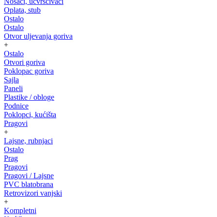
Nosači, učvrščivači
Oplata, stub
Ostalo
Ostalo
Otvor uljevanja goriva
+
Ostalo
Otvori goriva
Poklopac goriva
Sajla
Paneli
Plastike / obloge
Podnice
Poklopci, kućišta
Pragovi
+
Lajsne, rubnjaci
Ostalo
Prag
Pragovi
Pragovi / Lajsne
PVC blatobrana
Retrovizori vanjski
+
Kompletni