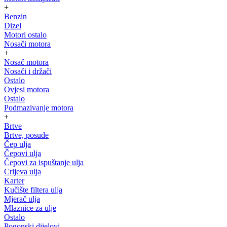
+
Benzin
Dizel
Motori ostalo
Nosači motora
+
Nosač motora
Nosači i držači
Ostalo
Ovjesi motora
Ostalo
Podmazivanje motora
+
Brtve
Brtve, posude
Čep ulja
Čepovi ulja
Čepovi za ispuštanje ulja
Crijeva ulja
Karter
Kučište filtera ulja
Mjerač ulja
Mlaznice za ulje
Ostalo
Pogonski dijelovi