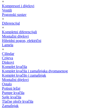
+
Kompresori i dijelovi
Ventili
Pogonski sustav
+
Diferencijal
+
Kompletni diferencijali
Montažni dijelovi
Hibridni pogon, električni
Lamela
+
Cilindar
Crijeva
Diskovi
Komplet kvačila
Komplet kvačila i zamašnjaka dvomasenog
Komplet kvačilo i zamašnjak
Montažni dijelovi
Ostalo
Potisni ležaj
Pumpe kvačila
Sajle kvačila
Tlačne ploče kvačila
Zamašnjak