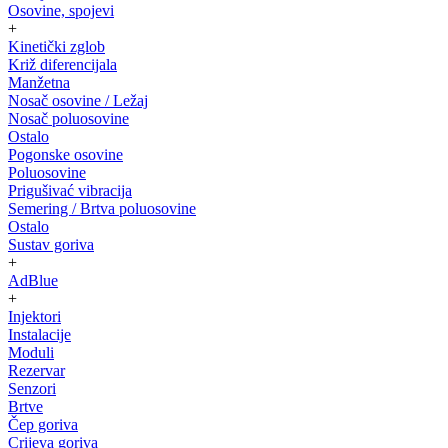
Osovine, spojevi
+
Kinetički zglob
Križ diferencijala
Manžetna
Nosač osovine / Ležaj
Nosač poluosovine
Ostalo
Pogonske osovine
Poluosovine
Prigušivać vibracija
Semering / Brtva poluosovine
Ostalo
Sustav goriva
+
AdBlue
+
Injektori
Instalacije
Moduli
Rezervar
Senzori
Brtve
Čep goriva
Crijeva goriva