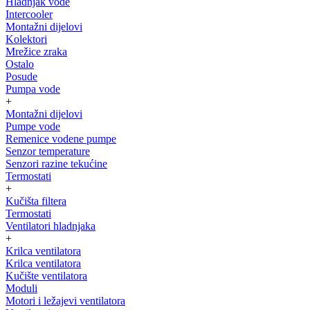
Hladnjak vode
Intercooler
Montažni dijelovi
Kolektori
Mrežice zraka
Ostalo
Posude
Pumpa vode
+
Montažni dijelovi
Pumpe vode
Remenice vodene pumpe
Senzor temperature
Senzori razine tekućine
Termostati
+
Kučišta filtera
Termostati
Ventilatori hladnjaka
+
Krilca ventilatora
Krilca ventilatora
Kučište ventilatora
Moduli
Motori i ležajevi ventilatora