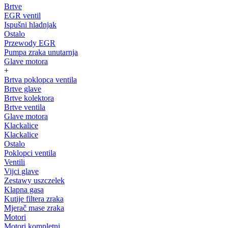
Brtve
EGR ventil
Ispušni hladnjak
Ostalo
Przewody EGR
Pumpa zraka unutarnja
Glave motora
+
Brtva poklopca ventila
Brtve glave
Brtve kolektora
Brtve ventila
Glave motora
Klackalice
Klackalice
Ostalo
Poklopci ventila
Ventili
Vijci glave
Zestawy uszczelek
Klapna gasa
Kutije filtera zraka
Mjerač mase zraka
Motori
Motori kompletni