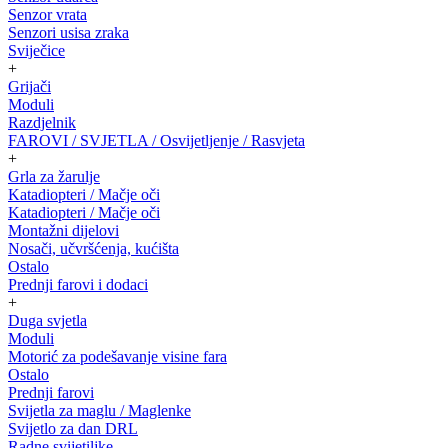
Senzor vrata
Senzori usisa zraka
Sviječice
+
Grijači
Moduli
Razdjelnik
FAROVI / SVJETLA / Osvijetljenje / Rasvjeta
+
Grla za žarulje
Katadiopteri / Mačje oči
Katadiopteri / Mačje oči
Montažni dijelovi
Nosači, učvršćenja, kućišta
Ostalo
Prednji farovi i dodaci
+
Duga svjetla
Moduli
Motorić za podešavanje visine fara
Ostalo
Prednji farovi
Svijetla za maglu / Maglenke
Svijetlo za dan DRL
Radne svijetiljke