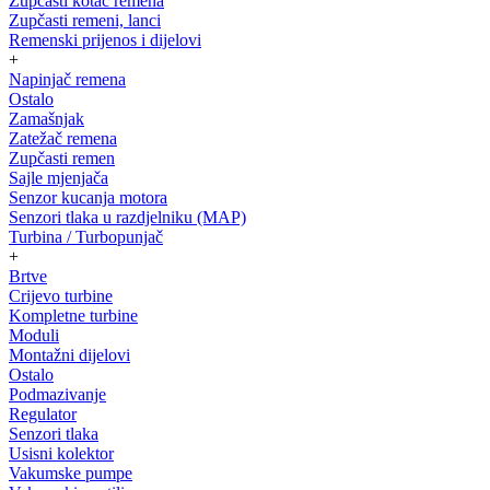
Zupčasti kotač remena
Zupčasti remeni, lanci
Remenski prijenos i dijelovi
+
Napinjač remena
Ostalo
Zamašnjak
Zatežač remena
Zupčasti remen
Sajle mjenjača
Senzor kucanja motora
Senzori tlaka u razdjelniku (MAP)
Turbina / Turbopunjač
+
Brtve
Crijevo turbine
Kompletne turbine
Moduli
Montažni dijelovi
Ostalo
Podmazivanje
Regulator
Senzori tlaka
Usisni kolektor
Vakumske pumpe