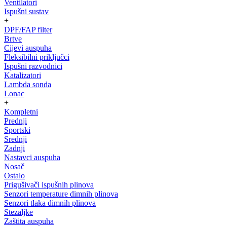
Ventilatori
Ispušni sustav
+
DPF/FAP filter
Brtve
Cijevi auspuha
Fleksibilni priključci
Ispušni razvodnici
Katalizatori
Lambda sonda
Lonac
+
Kompletni
Prednji
Sportski
Srednji
Zadnji
Nastavci auspuha
Nosač
Ostalo
Prigušivači ispušnih plinova
Senzori temperature dimnih plinova
Senzori tlaka dimnih plinova
Stezaljke
Zaštita auspuha