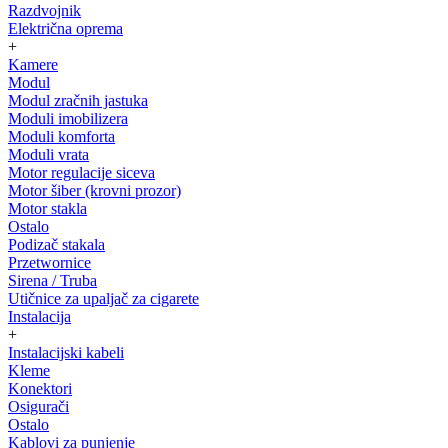
Razdvojnik
Električna oprema
+
Kamere
Modul
Modul zračnih jastuka
Moduli imobilizera
Moduli komforta
Moduli vrata
Motor regulacije siceva
Motor šiber (krovni prozor)
Motor stakla
Ostalo
Podizač stakala
Przetwornice
Sirena / Truba
Utičnice za upaljač za cigarete
Instalacija
+
Instalacijski kabeli
Kleme
Konektori
Osigurači
Ostalo
Kablovi za punjenje