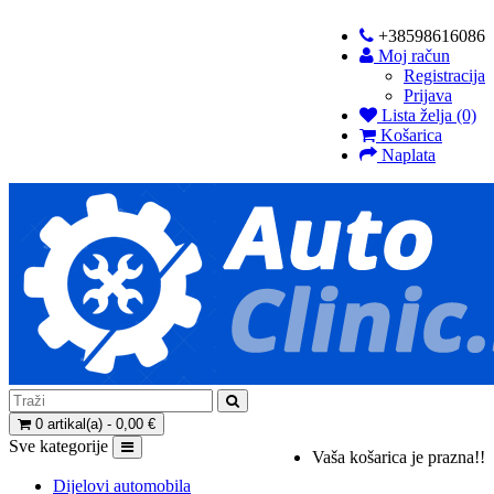
+38598616086
Moj račun
Registracija
Prijava
Lista želja (0)
Košarica
Naplata
0 artikal(a) - 0,00 €
Sve kategorije
Vaša košarica je prazna!!
Dijelovi automobila