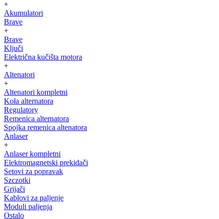
+
Akumulatori
Brave
+
Brave
Ključi
Električna kučišta motora
+
Altenatori
+
Altenatori kompletni
Koła alternatora
Regulatory
Remenica alternatora
Spojka remenica altenatora
Anlaser
+
Anlaser kompletni
Elektromagnetski prekidači
Setovi za popravak
Szczotki
Grijači
Kablovi za paljenje
Moduli paljenja
Ostalo