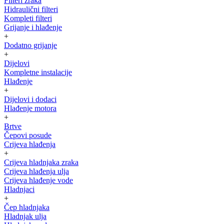
Filteri zraka
Hidraulični filteri
Kompleti filteri
Grijanje i hlađenje
+
Dodatno grijanje
+
Dijelovi
Kompletne instalacije
Hlađenje
+
Dijelovi i dodaci
Hlađenje motora
+
Brtve
Čepovi posude
Crijeva hlađenja
+
Crijeva hladnjaka zraka
Crijeva hlađenja ulja
Crijeva hlađenje vode
Hladnjaci
+
Čep hladnjaka
Hladnjak ulja