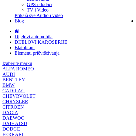
GPS i dodaci
TV i Video
Prikaži sve Audio i video
Blog
Dijelovi automobila
DIJELOVI KAROSERIJE
Blatobrani
Elementi pričvršćivanja
Izaberite marku
ALFA ROMEO
AUDI
BENTLEY
BMW
CADILAC
CHEVRVOLET
CHRYSLER
CITROEN
DACIA
DAEWOO
DAIHATSU
DODGE
FERRARI