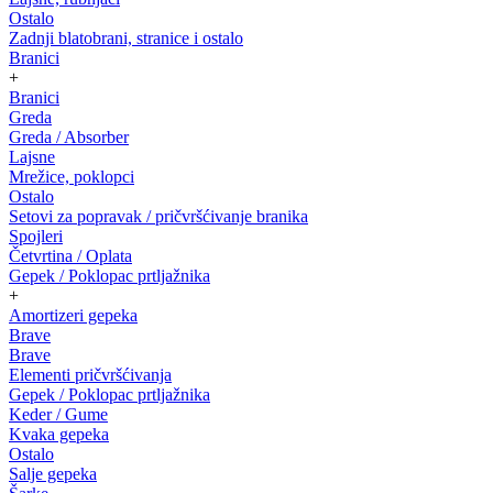
Ostalo
Zadnji blatobrani, stranice i ostalo
Branici
+
Branici
Greda
Greda / Absorber
Lajsne
Mrežice, poklopci
Ostalo
Setovi za popravak / pričvršćivanje branika
Spojleri
Četvrtina / Oplata
Gepek / Poklopac prtljažnika
+
Amortizeri gepeka
Brave
Brave
Elementi pričvršćivanja
Gepek / Poklopac prtljažnika
Keder / Gume
Kvaka gepeka
Ostalo
Salje gepeka