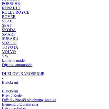
PORSCHE
RENAULT
ROLLS ROYCE
ROVER
SAAB
SEAT
ŠKODA
SMART
SUBARU
SUZUKI
TOYOTA
VOLVO
VW
Izaberite model
Dijelovi automobila
-
DIJELOVI KAROSERIJE
-
Blatobrani
-
Blatobrani
Brtva / Keder
Držači / Nosači blatobrana, branika
Elementi pričvršćivanja
Lajsne, rubnjaci