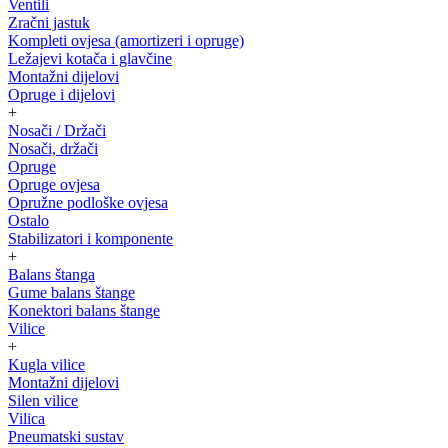
Ventili
Zračni jastuk
Kompleti ovjesa (amortizeri i opruge)
Ležajevi kotača i glavčine
Montažni dijelovi
Opruge i dijelovi
+
Nosači / Držači
Nosači, držači
Opruge
Opruge ovjesa
Opružne podloške ovjesa
Ostalo
Stabilizatori i komponente
+
Balans štanga
Gume balans štange
Konektori balans štange
Vilice
+
Kugla vilice
Montažni dijelovi
Silen vilice
Vilica
Pneumatski sustav