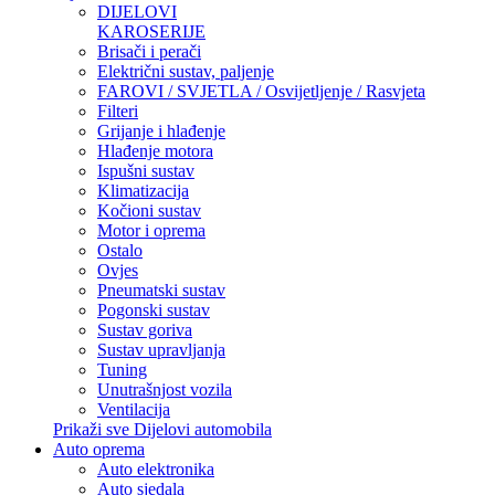
DIJELOVI
KAROSERIJE
Brisači i perači
Električni sustav, paljenje
FAROVI / SVJETLA / Osvijetljenje / Rasvjeta
Filteri
Grijanje i hlađenje
Hlađenje motora
Ispušni sustav
Klimatizacija
Kočioni sustav
Motor i oprema
Ostalo
Ovjes
Pneumatski sustav
Pogonski sustav
Sustav goriva
Sustav upravljanja
Tuning
Unutrašnjost vozila
Ventilacija
Prikaži sve Dijelovi automobila
Auto oprema
Auto elektronika
Auto sjedala