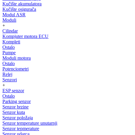
Kučište akumulatora
Kučište osigurača
Modul ASR
Moduli
+
Cilindar
Kompjuter motora ECU
Kompleti
Ostalo
Pumpe
Moduli motora
Ostalo
Potenciometri
Relej
Senzori
+
ESP senzor
Ostalo
Parking senzor
Senzor brzine
Senzor kuta
Senzor položaja
Senzor temperature unutarnji
Senzor tepmerature
Senzor udarca