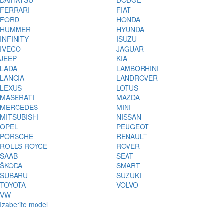
DAIHATSU
DODGE
FERRARI
FIAT
FORD
HONDA
HUMMER
HYUNDAI
INFINITY
ISUZU
IVECO
JAGUAR
JEEP
KIA
LADA
LAMBORHINI
LANCIA
LANDROVER
LEXUS
LOTUS
MASERATI
MAZDA
MERCEDES
MINI
MITSUBISHI
NISSAN
OPEL
PEUGEOT
PORSCHE
RENAULT
ROLLS ROYCE
ROVER
SAAB
SEAT
ŠKODA
SMART
SUBARU
SUZUKI
TOYOTA
VOLVO
VW
Izaberite model