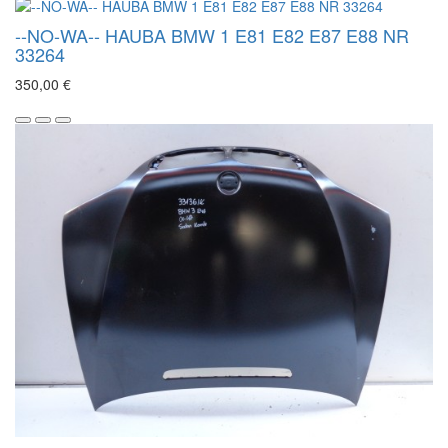
--NO-WA-- HAUBA BMW 1 E81 E82 E87 E88 NR
33264
350,00 €