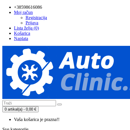
+38598616086
Moj račun
Registracija
Prijava
Lista želja (0)
Košarica
Naplata
0 artikal(a) - 0,00 €
Vaša košarica je prazna!!
Sve kategorije