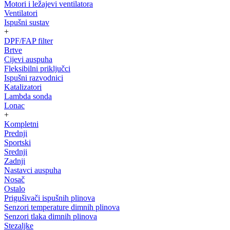
Motori i ležajevi ventilatora
Ventilatori
Ispušni sustav
+
DPF/FAP filter
Brtve
Cijevi auspuha
Fleksibilni priključci
Ispušni razvodnici
Katalizatori
Lambda sonda
Lonac
+
Kompletni
Prednji
Sportski
Srednji
Zadnji
Nastavci auspuha
Nosač
Ostalo
Prigušivači ispušnih plinova
Senzori temperature dimnih plinova
Senzori tlaka dimnih plinova
Stezaljke