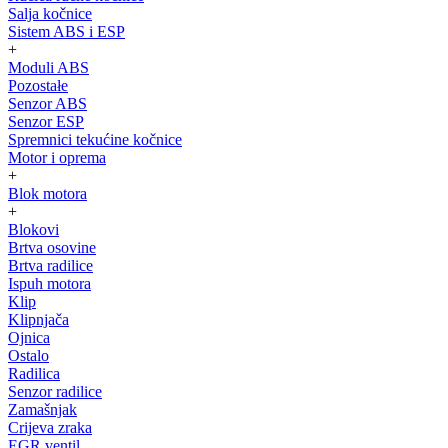
Salja kočnice
Sistem ABS i ESP
+
Moduli ABS
Pozostałe
Senzor ABS
Senzor ESP
Spremnici tekućine kočnice
Motor i oprema
+
Blok motora
+
Blokovi
Brtva osovine
Brtva radilice
Ispuh motora
Klip
Klipnjača
Ojnica
Ostalo
Radilica
Senzor radilice
Zamašnjak
Crijeva zraka
EGR ventil