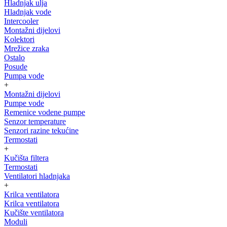
Hladnjak ulja
Hladnjak vode
Intercooler
Montažni dijelovi
Kolektori
Mrežice zraka
Ostalo
Posude
Pumpa vode
+
Montažni dijelovi
Pumpe vode
Remenice vodene pumpe
Senzor temperature
Senzori razine tekućine
Termostati
+
Kučišta filtera
Termostati
Ventilatori hladnjaka
+
Krilca ventilatora
Krilca ventilatora
Kučište ventilatora
Moduli