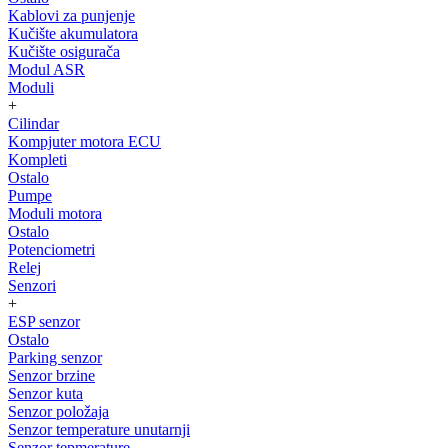
Kablovi za punjenje
Kučište akumulatora
Kučište osigurača
Modul ASR
Moduli
+
Cilindar
Kompjuter motora ECU
Kompleti
Ostalo
Pumpe
Moduli motora
Ostalo
Potenciometri
Relej
Senzori
+
ESP senzor
Ostalo
Parking senzor
Senzor brzine
Senzor kuta
Senzor položaja
Senzor temperature unutarnji
Senzor tepmerature