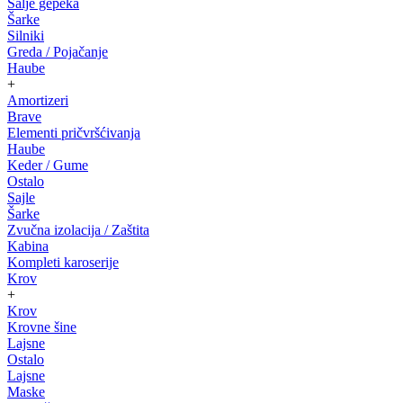
Salje gepeka
Šarke
Silniki
Greda / Pojačanje
Haube
+
Amortizeri
Brave
Elementi pričvršćivanja
Haube
Keder / Gume
Ostalo
Sajle
Šarke
Zvučna izolacija / Zaštita
Kabina
Kompleti karoserije
Krov
+
Krov
Krovne šine
Lajsne
Ostalo
Lajsne
Maske