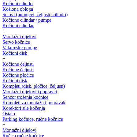
Kočioni cilindri
Košiona obloga
Setovi (bubnjevi, čeljusti, cilindri)
Kočione cilindar / pumpe
Kočioni cilindar
+
Montažni dijelovi
Servo kočnice
Vakumske pumpe
Kočioni disk
+
Kočione čeljusti
Kočione čeljusti
Kočione pločice
Kočioni disk
Kompleti (disk, pločice, čeljusti)
Montažni dijelovi i popravci
Senzor trošenja kočnice
Kompleti za montažu i popravak
Korektori sile kočenja
Ostalo
Parking kočnice, ručne kočnice
+
Montažni dijelovi
Ručica ručne kočnice