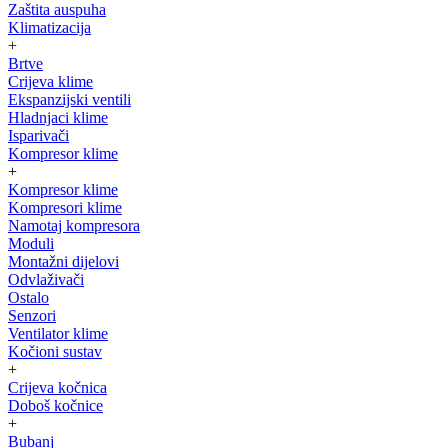
Zaštita auspuha
Klimatizacija
+
Brtve
Crijeva klime
Ekspanzijski ventili
Hladnjaci klime
Isparivači
Kompresor klime
+
Kompresor klime
Kompresori klime
Namotaj kompresora
Moduli
Montažni dijelovi
Odvlaživači
Ostalo
Senzori
Ventilator klime
Kočioni sustav
+
Crijeva kočnica
Doboš kočnice
+
Bubanj