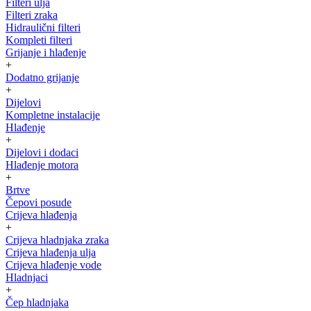
Filteri ulja
Filteri zraka
Hidraulični filteri
Kompleti filteri
Grijanje i hlađenje
+
Dodatno grijanje
+
Dijelovi
Kompletne instalacije
Hlađenje
+
Dijelovi i dodaci
Hlađenje motora
+
Brtve
Čepovi posude
Crijeva hlađenja
+
Crijeva hladnjaka zraka
Crijeva hlađenja ulja
Crijeva hlađenje vode
Hladnjaci
+
Čep hladnjaka