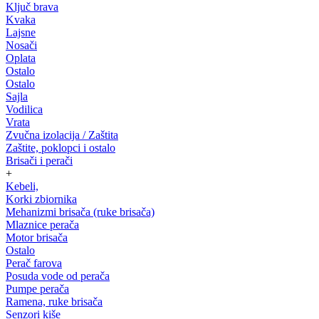
Ključ brava
Kvaka
Lajsne
Nosači
Oplata
Ostalo
Ostalo
Sajla
Vodilica
Vrata
Zvučna izolacija / Zaštita
Zaštite, poklopci i ostalo
Brisači i perači
+
Kebeli,
Korki zbiornika
Mehanizmi brisača (ruke brisača)
Mlaznice perača
Motor brisača
Ostalo
Perač farova
Posuda vode od perača
Pumpe perača
Ramena, ruke brisača
Senzori kiše