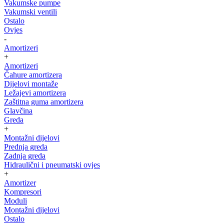
Vakumske pumpe
Vakumski ventili
Ostalo
Ovjes
-
Amortizeri
+
Amortizeri
Čahure amortizera
Dijelovi montaže
Ležajevi amortizera
Zaštitna guma amortizera
Glavčina
Greda
+
Montažni dijelovi
Prednja greda
Zadnja greda
Hidraulični i pneumatski ovjes
+
Amortizer
Kompresori
Moduli
Montažni dijelovi
Ostalo