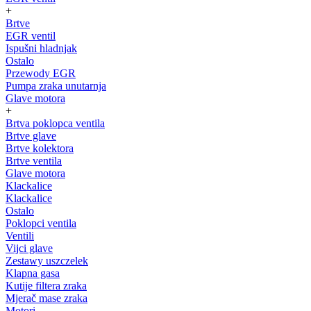
+
Brtve
EGR ventil
Ispušni hladnjak
Ostalo
Przewody EGR
Pumpa zraka unutarnja
Glave motora
+
Brtva poklopca ventila
Brtve glave
Brtve kolektora
Brtve ventila
Glave motora
Klackalice
Klackalice
Ostalo
Poklopci ventila
Ventili
Vijci glave
Zestawy uszczelek
Klapna gasa
Kutije filtera zraka
Mjerač mase zraka
Motori