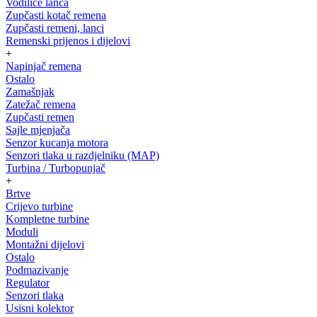
Vodilice lanca
Zupčasti kotač remena
Zupčasti remeni, lanci
Remenski prijenos i dijelovi
+
Napinjač remena
Ostalo
Zamašnjak
Zatežač remena
Zupčasti remen
Sajle mjenjača
Senzor kucanja motora
Senzori tlaka u razdjelniku (MAP)
Turbina / Turbopunjač
+
Brtve
Crijevo turbine
Kompletne turbine
Moduli
Montažni dijelovi
Ostalo
Podmazivanje
Regulator
Senzori tlaka
Usisni kolektor