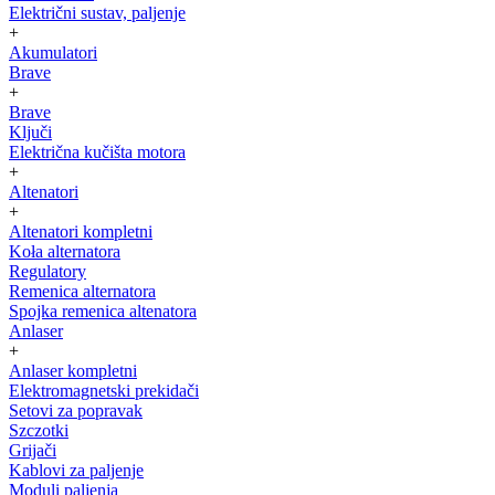
Električni sustav, paljenje
+
Akumulatori
Brave
+
Brave
Ključi
Električna kučišta motora
+
Altenatori
+
Altenatori kompletni
Koła alternatora
Regulatory
Remenica alternatora
Spojka remenica altenatora
Anlaser
+
Anlaser kompletni
Elektromagnetski prekidači
Setovi za popravak
Szczotki
Grijači
Kablovi za paljenje
Moduli paljenja