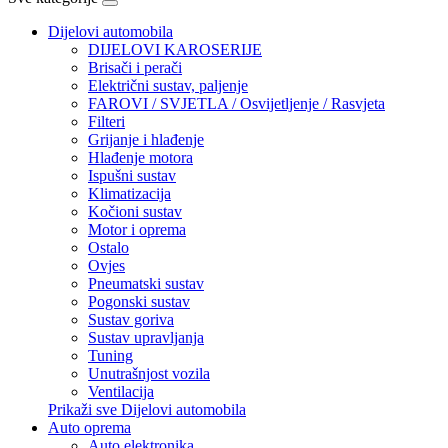
Dijelovi automobila
DIJELOVI KAROSERIJE
Brisači i perači
Električni sustav, paljenje
FAROVI / SVJETLA / Osvijetljenje / Rasvjeta
Filteri
Grijanje i hlađenje
Hlađenje motora
Ispušni sustav
Klimatizacija
Kočioni sustav
Motor i oprema
Ostalo
Ovjes
Pneumatski sustav
Pogonski sustav
Sustav goriva
Sustav upravljanja
Tuning
Unutrašnjost vozila
Ventilacija
Prikaži sve Dijelovi automobila
Auto oprema
Auto elektronika