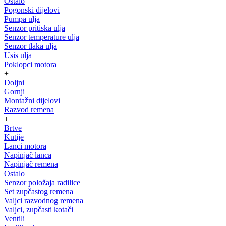
Ostalo
Pogonski dijelovi
Pumpa ulja
Senzor pritiska ulja
Senzor temperature ulja
Senzor tlaka ulja
Usis ulja
Poklopci motora
+
Doljni
Gornji
Montažni dijelovi
Razvod remena
+
Brtve
Kutije
Lanci motora
Napinjač lanca
Napinjač remena
Ostalo
Senzor položaja radilice
Set zupčastog remena
Valjci razvodnog remena
Valjci, zupčasti kotači
Ventili