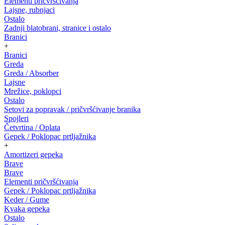
Elementi pričvršćivanja
Lajsne, rubnjaci
Ostalo
Zadnji blatobrani, stranice i ostalo
Branici
+
Branici
Greda
Greda / Absorber
Lajsne
Mrežice, poklopci
Ostalo
Setovi za popravak / pričvršćivanje branika
Spojleri
Četvrtina / Oplata
Gepek / Poklopac prtljažnika
+
Amortizeri gepeka
Brave
Brave
Elementi pričvršćivanja
Gepek / Poklopac prtljažnika
Keder / Gume
Kvaka gepeka
Ostalo