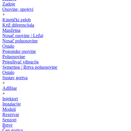
Zadnje
Osovine, spojevi
+
Kinetički zglob
Križ diferencijala
Manžetna
Nosač osovine / Ležaj
Nosač poluosovine
Ostalo
Pogonske osovine
Poluosovine
Prigušivać vibracija
Semering / Brtva poluosovine
Ostalo
Sustav goriva
+
AdBlue
+
Injektori
Instalacije
Moduli
Rezervar
Senzori
Brtve
Čep goriva