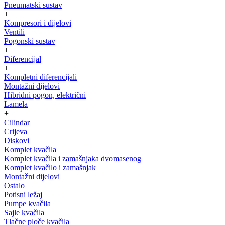
Pneumatski sustav
+
Kompresori i dijelovi
Ventili
Pogonski sustav
+
Diferencijal
+
Kompletni diferencijali
Montažni dijelovi
Hibridni pogon, električni
Lamela
+
Cilindar
Crijeva
Diskovi
Komplet kvačila
Komplet kvačila i zamašnjaka dvomasenog
Komplet kvačilo i zamašnjak
Montažni dijelovi
Ostalo
Potisni ležaj
Pumpe kvačila
Sajle kvačila
Tlačne ploče kvačila