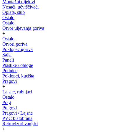
Montažni dijelovi
Nosači, učvrščivači
Oplata, stub
Ostalo
Ostalo
Otvor uljevanja goriva
+
Ostalo
Otvori goriva
Poklopac goriva
Sajla
Paneli
Plastike / obloge
Podnice
Poklopci, kućišta
Pragovi
+
Lajsne, rubnjaci
Ostalo
Prag
Pragovi
Pragovi / Lajsne
PVC blatobrana
Retrovizori vanjski
+