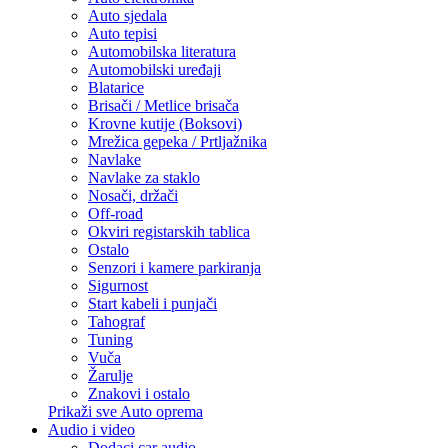
Auto sjedala
Auto tepisi
Automobilska literatura
Automobilski uređaji
Blatarice
Brisači / Metlice brisača
Krovne kutije (Boksovi)
Mrežica gepeka / Prtljažnika
Navlake
Navlake za staklo
Nosači, držači
Off-road
Okviri registarskih tablica
Ostalo
Senzori i kamere parkiranja
Sigurnost
Start kabeli i punjači
Tahograf
Tuning
Vuča
Žarulje
Znakovi i ostalo
Prikaži sve Auto oprema
Audio i video
Dodaci car audio