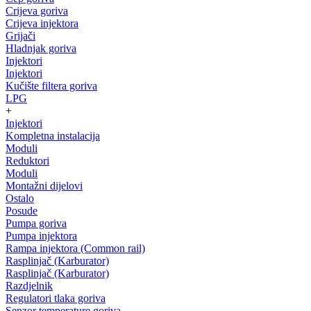
Crijeva goriva
Crijeva injektora
Grijači
Hladnjak goriva
Injektori
Injektori
Kučište filtera goriva
LPG
+
Injektori
Kompletna instalacija
Moduli
Reduktori
Moduli
Montažni dijelovi
Ostalo
Posude
Pumpa goriva
Pumpa injektora
Rampa injektora (Common rail)
Rasplinjač (Karburator)
Rasplinjač (Karburator)
Razdjelnik
Regulatori tlaka goriva
Senzor temperature goriva