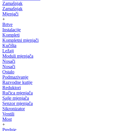
Zamašnjak
Zamašnjak
Mjenjači
+
Brtve
Instalacije
Kompleti
Kompletni mjenjači
Kučišta
Ležaji
Moduli mjenjača
Nosači
Nosači
Ostalo
Podmazivanje
Razvodne kutije
Reduktori
Ručica mjenjača
Sajle mjenjača
Senzor mjenjača
Sikronizator
Ventili
Most
+
Prednje