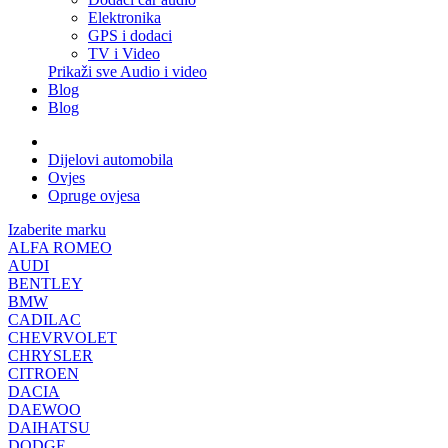
Elektronika
GPS i dodaci
TV i Video
Prikaži sve Audio i video
Blog
Blog
Dijelovi automobila
Ovjes
Opruge ovjesa
Izaberite marku
ALFA ROMEO
AUDI
BENTLEY
BMW
CADILAC
CHEVRVOLET
CHRYSLER
CITROEN
DACIA
DAEWOO
DAIHATSU
DODGE