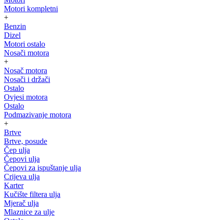
Motori kompletni
+
Benzin
Dizel
Motori ostalo
Nosači motora
+
Nosač motora
Nosači i držači
Ostalo
Ovjesi motora
Ostalo
Podmazivanje motora
+
Brtve
Brtve, posude
Čep ulja
Čepovi ulja
Čepovi za ispuštanje ulja
Crijeva ulja
Karter
Kučište filtera ulja
Mjerač ulja
Mlaznice za ulje