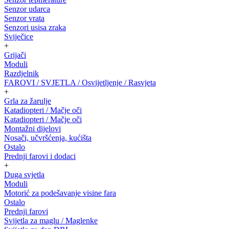
Senzor udarca
Senzor vrata
Senzori usisa zraka
Sviječice
+
Grijači
Moduli
Razdjelnik
FAROVI / SVJETLA / Osvijetljenje / Rasvjeta
+
Grla za žarulje
Katadiopteri / Mačje oči
Katadiopteri / Mačje oči
Montažni dijelovi
Nosači, učvršćenja, kućišta
Ostalo
Prednji farovi i dodaci
+
Duga svjetla
Moduli
Motorić za podešavanje visine fara
Ostalo
Prednji farovi
Svijetla za maglu / Maglenke