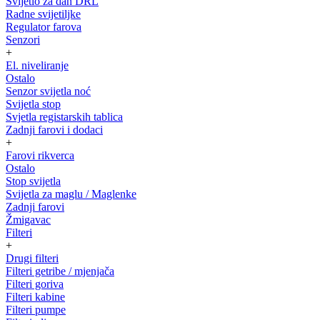
Svijetlo za dan DRL
Radne svijetiljke
Regulator farova
Senzori
+
El. niveliranje
Ostalo
Senzor svijetla noć
Svijetla stop
Svjetla registarskih tablica
Zadnji farovi i dodaci
+
Farovi rikverca
Ostalo
Stop svijetla
Svijetla za maglu / Maglenke
Zadnji farovi
Žmigavac
Filteri
+
Drugi filteri
Filteri getribe / mjenjača
Filteri goriva
Filteri kabine
Filteri pumpe