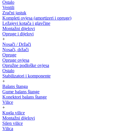
Ostalo
Ventili
Zračni jastuk
Kompleti ovjesa (amortizeri i opruge)
Ležajevi kotača i glavčine
Montažni dijelovi
Opruge i dijelovi
+
Nosači / Držači
Nosači, držači
Opruge
Opruge ovjesa
Opružne podloške ovjesa
Ostalo
Stabilizatori i komponente
+
Balans štanga
Gume balans štange
Konektori balans štange
Vilice
+
Kugla vilice
Montažni dijelovi
Silen vilice
Vilica