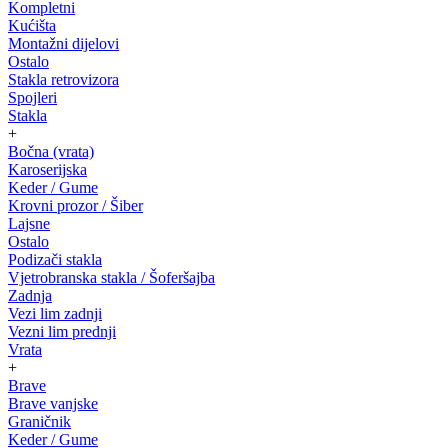
Kompletni
Kućišta
Montažni dijelovi
Ostalo
Stakla retrovizora
Spojleri
Stakla
+
Bočna (vrata)
Karoserijska
Keder / Gume
Krovni prozor / Šiber
Lajsne
Ostalo
Podizači stakla
Vjetrobranska stakla / Šoferšajba
Zadnja
Vezi lim zadnji
Vezni lim prednji
Vrata
+
Brave
Brave vanjske
Graničnik
Keder / Gume