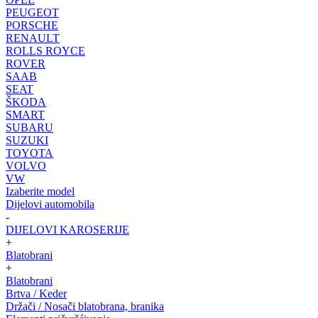
PEUGEOT
PORSCHE
RENAULT
ROLLS ROYCE
ROVER
SAAB
SEAT
ŠKODA
SMART
SUBARU
SUZUKI
TOYOTA
VOLVO
VW
Izaberite model
Dijelovi automobila
-
DIJELOVI KAROSERIJE
+
Blatobrani
+
Blatobrani
Brtva / Keder
Držači / Nosači blatobrana, branika