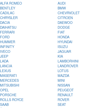
ALFA ROMEO
AUDI
BENTLEY
BMW
CADILAC
CHEVRVOLET
CHRYSLER
CITROEN
DACIA
DAEWOO
DAIHATSU
DODGE
FERRARI
FIAT
FORD
HONDA
HUMMER
HYUNDAI
INFINITY
ISUZU
IVECO
JAGUAR
JEEP
KIA
LADA
LAMBORHINI
LANCIA
LANDROVER
LEXUS
LOTUS
MASERATI
MAZDA
MERCEDES
MINI
MITSUBISHI
NISSAN
OPEL
PEUGEOT
PORSCHE
RENAULT
ROLLS ROYCE
ROVER
SAAB
SEAT