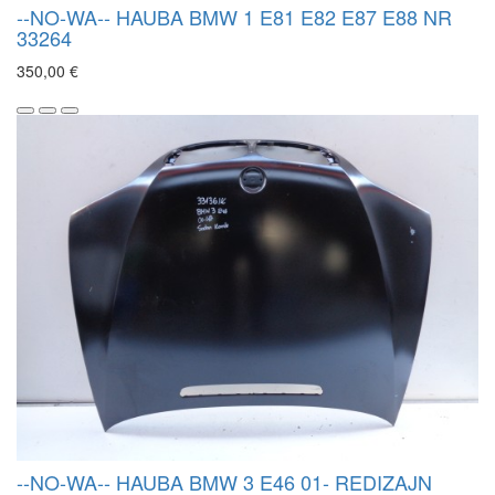
--NO-WA-- HAUBA BMW 1 E81 E82 E87 E88 NR
33264
350,00 €
--NO-WA-- HAUBA BMW 3 E46 01- REDIZAJN