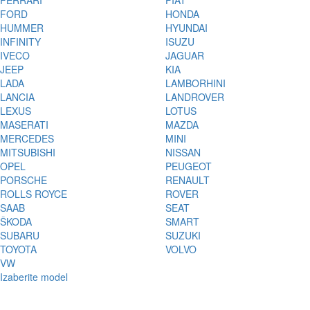
FERRARI
FIAT
FORD
HONDA
HUMMER
HYUNDAI
INFINITY
ISUZU
IVECO
JAGUAR
JEEP
KIA
LADA
LAMBORHINI
LANCIA
LANDROVER
LEXUS
LOTUS
MASERATI
MAZDA
MERCEDES
MINI
MITSUBISHI
NISSAN
OPEL
PEUGEOT
PORSCHE
RENAULT
ROLLS ROYCE
ROVER
SAAB
SEAT
ŠKODA
SMART
SUBARU
SUZUKI
TOYOTA
VOLVO
VW
Izaberite model