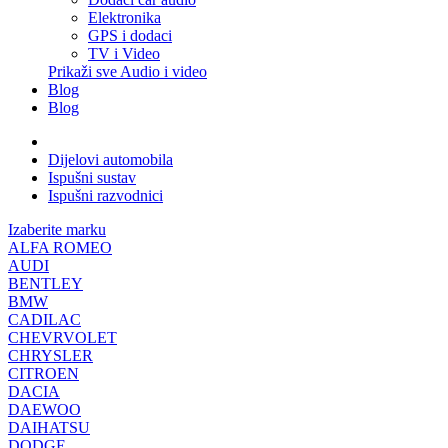
Elektronika
GPS i dodaci
TV i Video
Prikaži sve Audio i video
Blog
Blog
Dijelovi automobila
Ispušni sustav
Ispušni razvodnici
Izaberite marku
ALFA ROMEO
AUDI
BENTLEY
BMW
CADILAC
CHEVRVOLET
CHRYSLER
CITROEN
DACIA
DAEWOO
DAIHATSU
DODGE