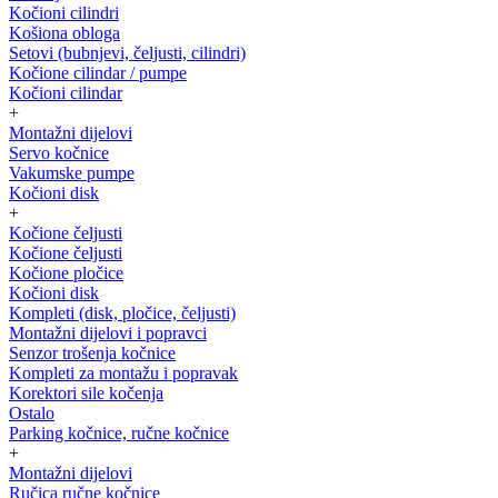
Kočioni cilindri
Košiona obloga
Setovi (bubnjevi, čeljusti, cilindri)
Kočione cilindar / pumpe
Kočioni cilindar
+
Montažni dijelovi
Servo kočnice
Vakumske pumpe
Kočioni disk
+
Kočione čeljusti
Kočione čeljusti
Kočione pločice
Kočioni disk
Kompleti (disk, pločice, čeljusti)
Montažni dijelovi i popravci
Senzor trošenja kočnice
Kompleti za montažu i popravak
Korektori sile kočenja
Ostalo
Parking kočnice, ručne kočnice
+
Montažni dijelovi
Ručica ručne kočnice