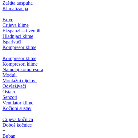
Zaštita auspuha
Klimatizacija
+
Brtve
Crijeva klime
Ekspanzijski ventili
Hladnjaci klime
Isparivači
Kompresor klime
+
Kompresor klime
Kompresori klime
Namotaj kompresora
Moduli
Montažni dijelovi
Odvlaživači
Ostalo
Senzori
Ventilator klime
Kočioni sustav
+
Crijeva kočnica
Doboš kočnice
+
Bubanj