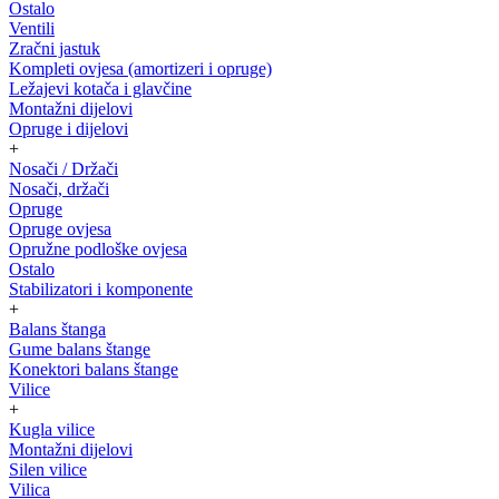
Ostalo
Ventili
Zračni jastuk
Kompleti ovjesa (amortizeri i opruge)
Ležajevi kotača i glavčine
Montažni dijelovi
Opruge i dijelovi
+
Nosači / Držači
Nosači, držači
Opruge
Opruge ovjesa
Opružne podloške ovjesa
Ostalo
Stabilizatori i komponente
+
Balans štanga
Gume balans štange
Konektori balans štange
Vilice
+
Kugla vilice
Montažni dijelovi
Silen vilice
Vilica