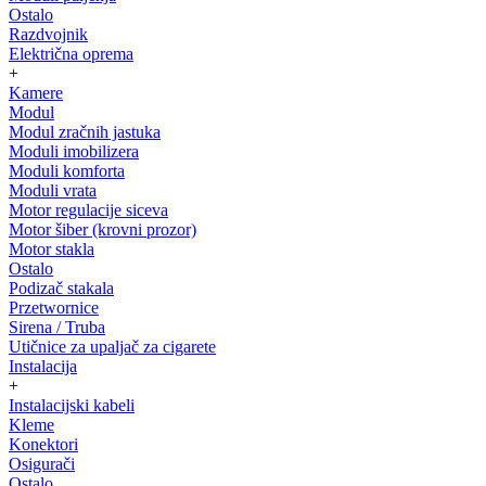
Ostalo
Razdvojnik
Električna oprema
+
Kamere
Modul
Modul zračnih jastuka
Moduli imobilizera
Moduli komforta
Moduli vrata
Motor regulacije siceva
Motor šiber (krovni prozor)
Motor stakla
Ostalo
Podizač stakala
Przetwornice
Sirena / Truba
Utičnice za upaljač za cigarete
Instalacija
+
Instalacijski kabeli
Kleme
Konektori
Osigurači
Ostalo