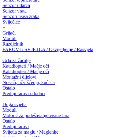
Senzor udarca
Senzor vrata
Senzori usisa zraka
Sviječice
+
Grijači
Moduli
Razdjelnik
FAROVI / SVJETLA / Osvijetljenje / Rasvjeta
+
Grla za žarulje
Katadiopteri / Mačje oči
Katadiopteri / Mačje oči
Montažni dijelovi
Nosači, učvršćenja, kućišta
Ostalo
Prednji farovi i dodaci
+
Duga svjetla
Moduli
Motorić za podešavanje visine fara
Ostalo
Prednji farovi
Svijetla za maglu / Maglenke