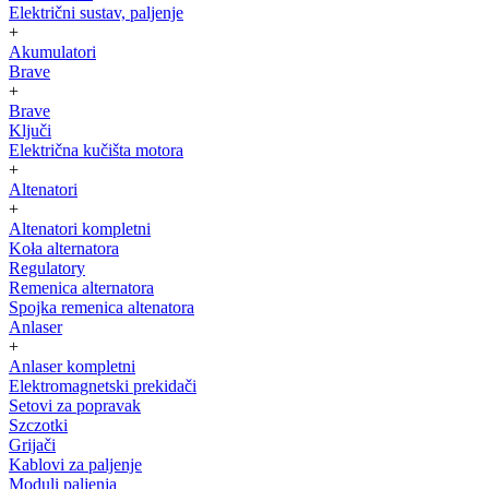
Električni sustav, paljenje
+
Akumulatori
Brave
+
Brave
Ključi
Električna kučišta motora
+
Altenatori
+
Altenatori kompletni
Koła alternatora
Regulatory
Remenica alternatora
Spojka remenica altenatora
Anlaser
+
Anlaser kompletni
Elektromagnetski prekidači
Setovi za popravak
Szczotki
Grijači
Kablovi za paljenje
Moduli paljenja