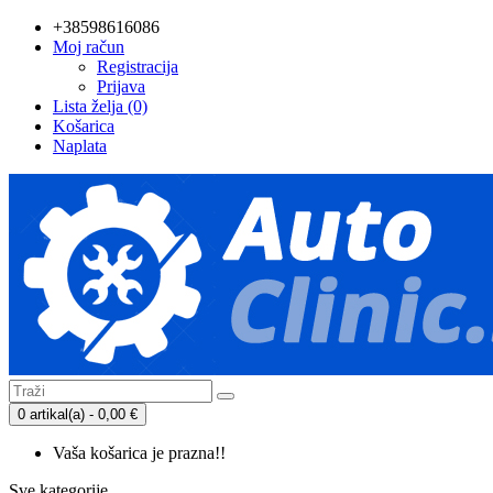
+38598616086
Moj račun
Registracija
Prijava
Lista želja (0)
Košarica
Naplata
0 artikal(a) - 0,00 €
Vaša košarica je prazna!!
Sve kategorije