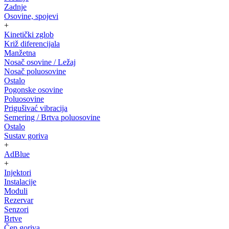
Zadnje
Osovine, spojevi
+
Kinetički zglob
Križ diferencijala
Manžetna
Nosač osovine / Ležaj
Nosač poluosovine
Ostalo
Pogonske osovine
Poluosovine
Prigušivać vibracija
Semering / Brtva poluosovine
Ostalo
Sustav goriva
+
AdBlue
+
Injektori
Instalacije
Moduli
Rezervar
Senzori
Brtve
Čep goriva