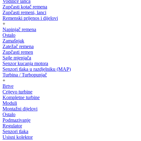
Vodilice lanca
Zupčasti kotač remena
Zupčasti remeni, lanci
Remenski prijenos i dijelovi
+
Napinjač remena
Ostalo
Zamašnjak
Zatežač remena
Zupčasti remen
Sajle mjenjača
Senzor kucanja motora
Senzori tlaka u razdjelniku (MAP)
Turbina / Turbopunjač
+
Brtve
Crijevo turbine
Kompletne turbine
Moduli
Montažni dijelovi
Ostalo
Podmazivanje
Regulator
Senzori tlaka
Usisni kolektor