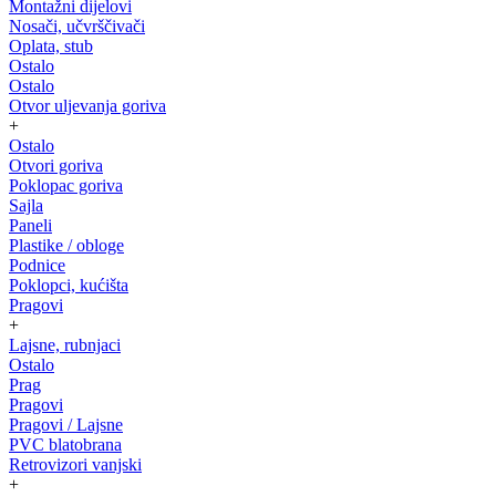
Montažni dijelovi
Nosači, učvrščivači
Oplata, stub
Ostalo
Ostalo
Otvor uljevanja goriva
+
Ostalo
Otvori goriva
Poklopac goriva
Sajla
Paneli
Plastike / obloge
Podnice
Poklopci, kućišta
Pragovi
+
Lajsne, rubnjaci
Ostalo
Prag
Pragovi
Pragovi / Lajsne
PVC blatobrana
Retrovizori vanjski
+