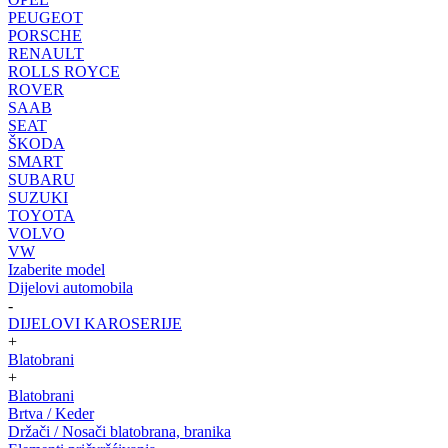
PEUGEOT
PORSCHE
RENAULT
ROLLS ROYCE
ROVER
SAAB
SEAT
ŠKODA
SMART
SUBARU
SUZUKI
TOYOTA
VOLVO
VW
Izaberite model
Dijelovi automobila
-
DIJELOVI KAROSERIJE
+
Blatobrani
+
Blatobrani
Brtva / Keder
Držači / Nosači blatobrana, branika