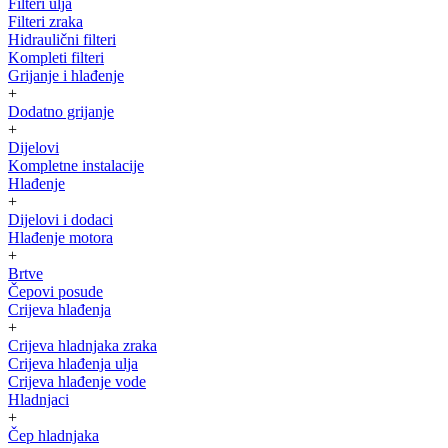
Filteri ulja
Filteri zraka
Hidraulični filteri
Kompleti filteri
Grijanje i hlađenje
+
Dodatno grijanje
+
Dijelovi
Kompletne instalacije
Hlađenje
+
Dijelovi i dodaci
Hlađenje motora
+
Brtve
Čepovi posude
Crijeva hlađenja
+
Crijeva hladnjaka zraka
Crijeva hlađenja ulja
Crijeva hlađenje vode
Hladnjaci
+
Čep hladnjaka