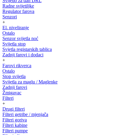
Svijetlo za dan DRL
Radne svijetiljke
Regulator farova
Senzori
+
El. niveliranje
Ostalo
Senzor svijetla noć
Svijetla stop
Svjetla registarskih tablica
Zadnji farovi i dodaci
+
Farovi rikverca
Ostalo
Stop svijetla
Svijetla za maglu / Maglenke
Zadnji farovi
Žmigavac
Filteri
+
Drugi filteri
Filteri getribe / mjenjača
Filteri goriva
Filteri kabine
Filteri pumpe