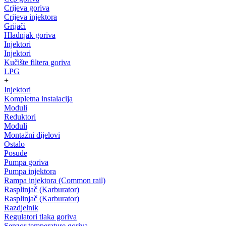
Crijeva goriva
Crijeva injektora
Grijači
Hladnjak goriva
Injektori
Injektori
Kučište filtera goriva
LPG
+
Injektori
Kompletna instalacija
Moduli
Reduktori
Moduli
Montažni dijelovi
Ostalo
Posude
Pumpa goriva
Pumpa injektora
Rampa injektora (Common rail)
Rasplinjač (Karburator)
Rasplinjač (Karburator)
Razdjelnik
Regulatori tlaka goriva
Senzor temperature goriva