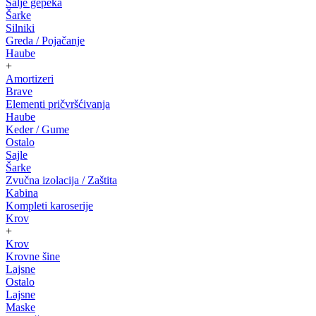
Salje gepeka
Šarke
Silniki
Greda / Pojačanje
Haube
+
Amortizeri
Brave
Elementi pričvršćivanja
Haube
Keder / Gume
Ostalo
Sajle
Šarke
Zvučna izolacija / Zaštita
Kabina
Kompleti karoserije
Krov
+
Krov
Krovne šine
Lajsne
Ostalo
Lajsne
Maske