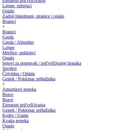
Elementi pričvršćivanja
Lajsne, rubnjaci
Ostalo
Zadnji blatobrani, stranice i ostalo
Branici
+
Branici
Greda
Greda / Absorber
Lajsne
Mrežice, poklopci
Ostalo
Setovi za popravak / pričvršćivanje branika
Spojleri
Četvrtina / Oplata
Gepek / Poklopac prtljažnika
+
Amortizeri gepeka
Brave
Brave
Elementi pričvršćivanja
Gepek / Poklopac prtljažnika
Keder / Gume
Kvaka gepeka
Ostalo