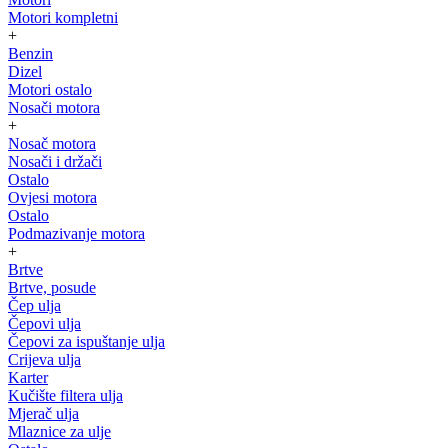
Motori kompletni
+
Benzin
Dizel
Motori ostalo
Nosači motora
+
Nosač motora
Nosači i držači
Ostalo
Ovjesi motora
Ostalo
Podmazivanje motora
+
Brtve
Brtve, posude
Čep ulja
Čepovi ulja
Čepovi za ispuštanje ulja
Crijeva ulja
Karter
Kučište filtera ulja
Mjerač ulja
Mlaznice za ulje