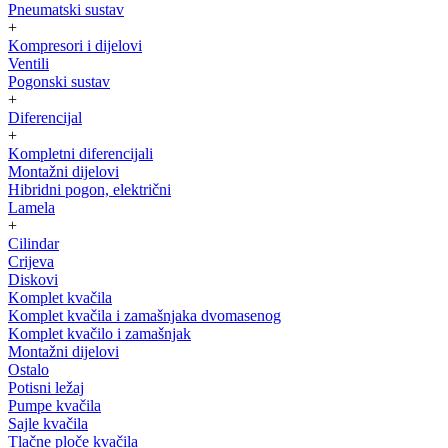
Pneumatski sustav
+
Kompresori i dijelovi
Ventili
Pogonski sustav
+
Diferencijal
+
Kompletni diferencijali
Montažni dijelovi
Hibridni pogon, električni
Lamela
+
Cilindar
Crijeva
Diskovi
Komplet kvačila
Komplet kvačila i zamašnjaka dvomasenog
Komplet kvačilo i zamašnjak
Montažni dijelovi
Ostalo
Potisni ležaj
Pumpe kvačila
Sajle kvačila
Tlačne ploče kvačila