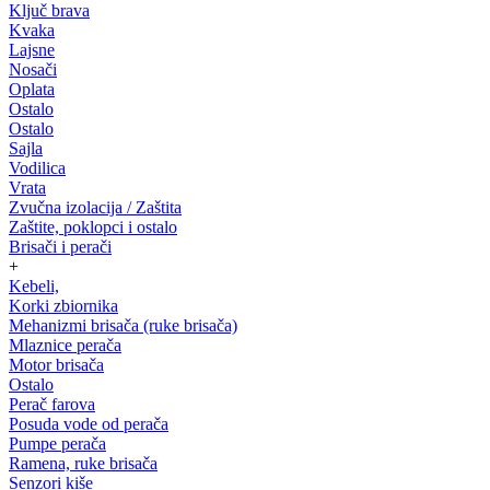
Ključ brava
Kvaka
Lajsne
Nosači
Oplata
Ostalo
Ostalo
Sajla
Vodilica
Vrata
Zvučna izolacija / Zaštita
Zaštite, poklopci i ostalo
Brisači i perači
+
Kebeli,
Korki zbiornika
Mehanizmi brisača (ruke brisača)
Mlaznice perača
Motor brisača
Ostalo
Perač farova
Posuda vode od perača
Pumpe perača
Ramena, ruke brisača
Senzori kiše