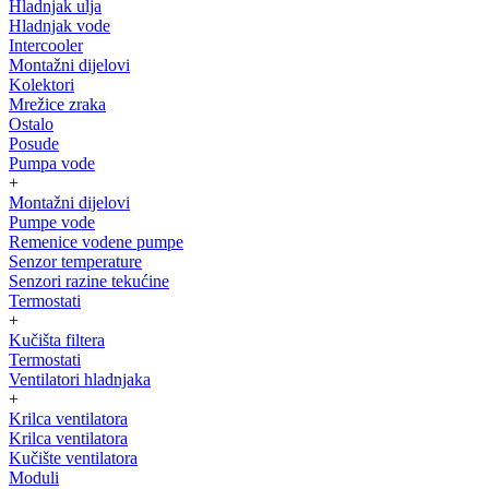
Hladnjak ulja
Hladnjak vode
Intercooler
Montažni dijelovi
Kolektori
Mrežice zraka
Ostalo
Posude
Pumpa vode
+
Montažni dijelovi
Pumpe vode
Remenice vodene pumpe
Senzor temperature
Senzori razine tekućine
Termostati
+
Kučišta filtera
Termostati
Ventilatori hladnjaka
+
Krilca ventilatora
Krilca ventilatora
Kučište ventilatora
Moduli