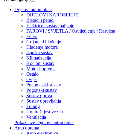
Dijelovi automobila
DIJELOVI KAROSERIJE
Brisači i perači
Električni sustav, paljenje
FAROVI / SVJETLA / Osvijetljenje / Rasvjeta
Filteri
Grijanje i hlađenje
Hlađenje motora
Ispušni sustav
Klimatizacija
Kočioni sustav
Motor i oprema
Ostalo
Ovjes
Pneumatski sustav
Pogonski sustav
Sustav goriva
Sustav upravljanja
Tuning
Unutrašnjost vozila
Ventilacija
Prikaži sve Dijelovi automobila
Auto oprema
Auto elektronika