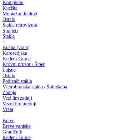
Kompletni
Kućišta
Montažni dijelovi
Ostalo
Stakla retrovizora
Spojleri
Stakla
+
Bočna (vrata)
Karoserijska
Keder / Gume
Krovni prozor / Šiber
Lajsne
Ostalo
Podizači stakla
Vjetrobranska stakla / Šoferšajba
Zadnja
Vezi lim zadnji
Vezni lim prednji
Vrata
+
Brave
Brave vanjske
Graničnik
Keder / Gume