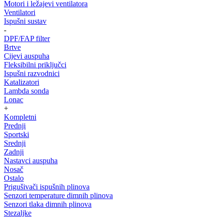
Motori i ležajevi ventilatora
Ventilatori
Ispušni sustav
-
DPF/FAP filter
Brtve
Cijevi auspuha
Fleksibilni priključci
Ispušni razvodnici
Katalizatori
Lambda sonda
Lonac
+
Kompletni
Prednji
Sportski
Srednji
Zadnji
Nastavci auspuha
Nosač
Ostalo
Prigušivači ispušnih plinova
Senzori temperature dimnih plinova
Senzori tlaka dimnih plinova
Stezaljke