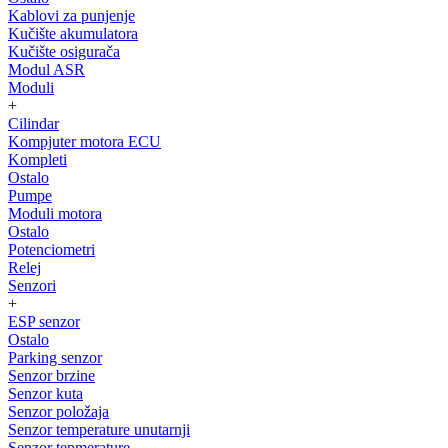
Kablovi za punjenje
Kučište akumulatora
Kučište osigurača
Modul ASR
Moduli
+
Cilindar
Kompjuter motora ECU
Kompleti
Ostalo
Pumpe
Moduli motora
Ostalo
Potenciometri
Relej
Senzori
+
ESP senzor
Ostalo
Parking senzor
Senzor brzine
Senzor kuta
Senzor položaja
Senzor temperature unutarnji
Senzor tepmerature