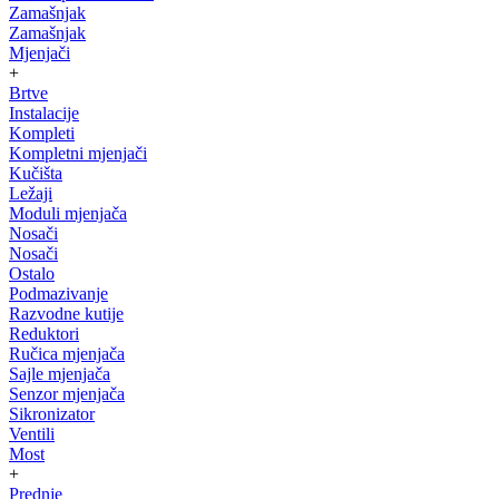
Zamašnjak
Zamašnjak
Mjenjači
+
Brtve
Instalacije
Kompleti
Kompletni mjenjači
Kučišta
Ležaji
Moduli mjenjača
Nosači
Nosači
Ostalo
Podmazivanje
Razvodne kutije
Reduktori
Ručica mjenjača
Sajle mjenjača
Senzor mjenjača
Sikronizator
Ventili
Most
+
Prednje