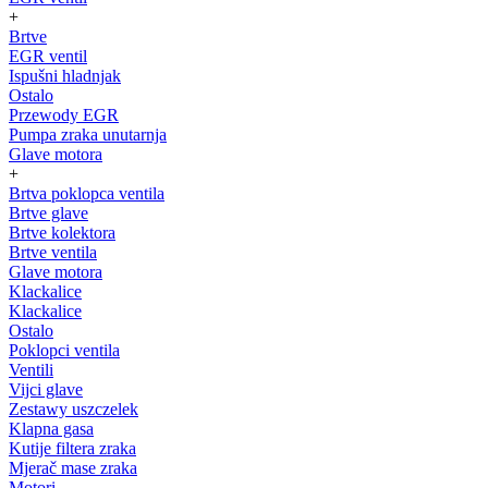
+
Brtve
EGR ventil
Ispušni hladnjak
Ostalo
Przewody EGR
Pumpa zraka unutarnja
Glave motora
+
Brtva poklopca ventila
Brtve glave
Brtve kolektora
Brtve ventila
Glave motora
Klackalice
Klackalice
Ostalo
Poklopci ventila
Ventili
Vijci glave
Zestawy uszczelek
Klapna gasa
Kutije filtera zraka
Mjerač mase zraka
Motori