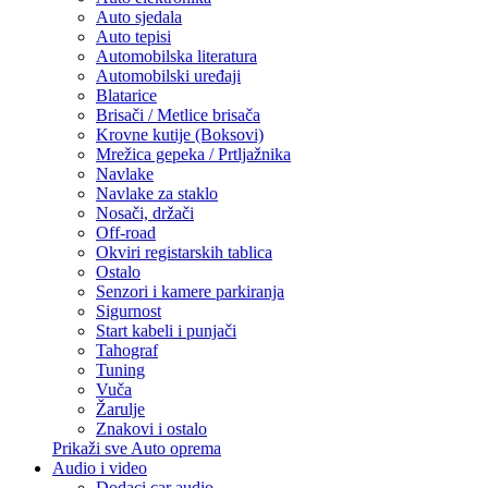
Auto sjedala
Auto tepisi
Automobilska literatura
Automobilski uređaji
Blatarice
Brisači / Metlice brisača
Krovne kutije (Boksovi)
Mrežica gepeka / Prtljažnika
Navlake
Navlake za staklo
Nosači, držači
Off-road
Okviri registarskih tablica
Ostalo
Senzori i kamere parkiranja
Sigurnost
Start kabeli i punjači
Tahograf
Tuning
Vuča
Žarulje
Znakovi i ostalo
Prikaži sve Auto oprema
Audio i video
Dodaci car audio