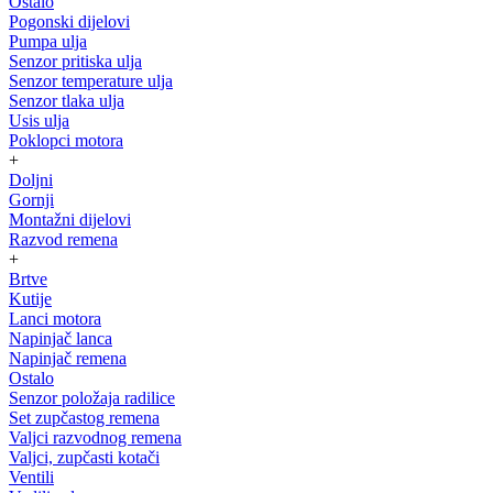
Ostalo
Pogonski dijelovi
Pumpa ulja
Senzor pritiska ulja
Senzor temperature ulja
Senzor tlaka ulja
Usis ulja
Poklopci motora
+
Doljni
Gornji
Montažni dijelovi
Razvod remena
+
Brtve
Kutije
Lanci motora
Napinjač lanca
Napinjač remena
Ostalo
Senzor položaja radilice
Set zupčastog remena
Valjci razvodnog remena
Valjci, zupčasti kotači
Ventili