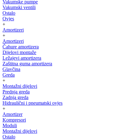
Vakumske pumpe
Vakumski ventili
Ostalo
Ovjes
+
Amortizeri
+
Amortizeri
Čahure amortizera
Dijelovi montaže
Ležajevi amortizera
Zaštitna guma amortizera
Glavčina
Greda
+
Montažni dijelovi
Prednja greda
Zadnja greda
Hidraulični i pneumatski ovjes
+
Amortizer
Kompresori
Moduli
Montažni dijelovi
Ostalo