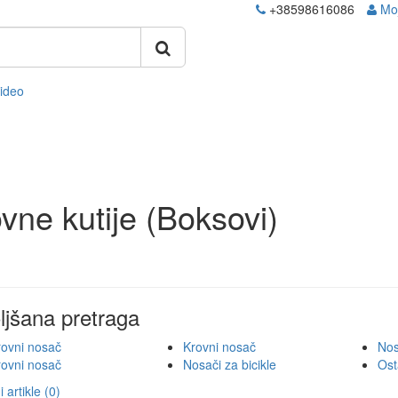
+38598616086
Mo
video
vne kutije (Boksovi)
ljšana pretraga
rovni nosač
Krovni nosač
Nos
rovni nosač
Nosači za bicikle
Ost
 artikle (0)