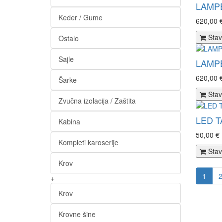
LAMPE
Keder / Gume
620,00 
Stav
Ostalo
Sajle
LAMPE
620,00 
Šarke
Stav
Zvučna izolacija / Zaštita
LED T
Kabina
50,00 €
Kompleti karoserije
Stav
Krov
1
+
Krov
Krovne šine