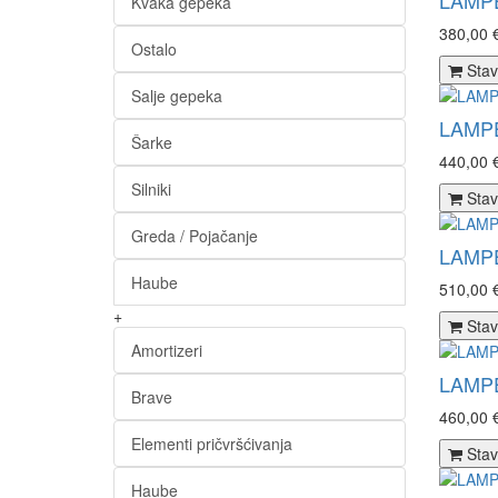
LAMPE
Kvaka gepeka
380,00 
Ostalo
Stav
Salje gepeka
LAMPE
Šarke
440,00 
Silniki
Stav
Greda / Pojačanje
LAMPE
Haube
510,00 
+
Stav
Amortizeri
LAMPE
Brave
460,00 
Elementi pričvršćivanja
Stav
Haube