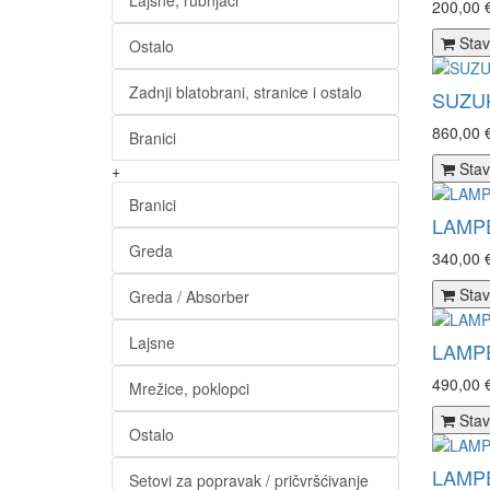
Lajsne, rubnjaci
200,00 
Stav
Ostalo
Zadnji blatobrani, stranice i ostalo
SUZUK
860,00 
Branici
Stav
+
Branici
LAMPE
Greda
340,00 
Stav
Greda / Absorber
Lajsne
LAMPE
490,00 
Mrežice, poklopci
Stav
Ostalo
LAMPE
Setovi za popravak / pričvršćivanje