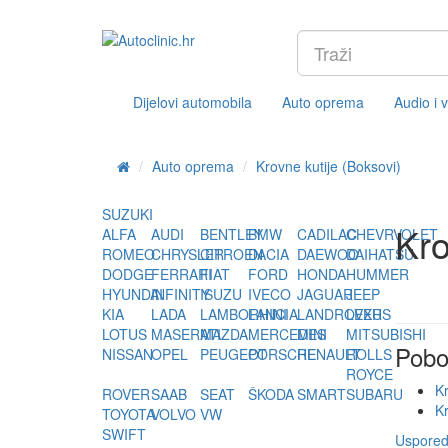
Dijelovi automobila
Auto oprema
Audio i 
Auto oprema
Krovne kutije (Boksovi)
SUZUKI
Kro
ALFA
AUDI
BENTLEY
BMW
CADILAC
CHEVRVOLET
ROMEO
CHRYSLER
CITROEN
DACIA
DAEWOO
DAIHATSU
DODGE
FERRARI
FIAT
FORD
HONDA
HUMMER
HYUNDAI
INFINITY
ISUZU
IVECO
JAGUAR
JEEP
KIA
LADA
LAMBORHINI
LANCIA
LANDROVER
LEXUS
LOTUS
MASERATI
MAZDA
MERCEDES
MINI
MITSUBISHI
Pobo
NISSAN
OPEL
PEUGEOT
PORSCHE
RENAULT
ROLLS
ROYCE
K
ROVER
SAAB
SEAT
ŠKODA
SMART
SUBARU
K
TOYOTA
VOLVO
VW
SWIFT
Usporedi