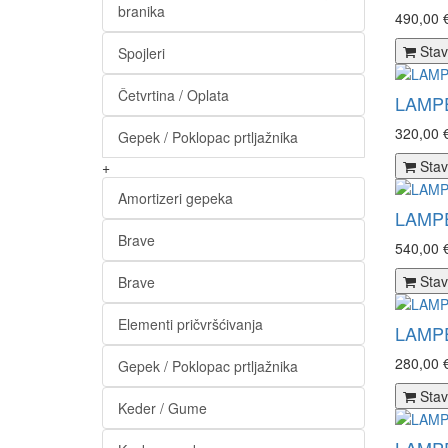
branika
490,00 
Stav
Spojleri
Četvrtina / Oplata
LAMPE
320,00 
Gepek / Poklopac prtljažnika
Stav
+
Amortizeri gepeka
LAMPE
Brave
540,00 
Stav
Brave
Elementi pričvršćivanja
LAMPE
280,00 
Gepek / Poklopac prtljažnika
Stav
Keder / Gume