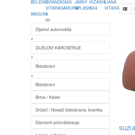
BELENO
GRAND
IGNIS
JIMNY
KIZASHI
LIANA
VITARA
SAMURAI
SPLASH
SX4
VITARA
WAGON
X
90
Dijelovi automobila
+
DIJELOVI KAROSERIJE
+
Blatobrani
+
Blatobrani
Brtva / Keder
Držači / Nosači blatobrana, branika
Elementi pričvršćivanja
SUZUK