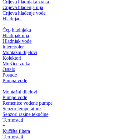
Crijeva hladnjaka zraka
Crijeva hlađenja ulja
Crijeva hlađenje vode
Hladnjaci
+
Čep hladnjaka
Hladnjak ulja
Hladnjak vode
Intercooler
Montažni dijelovi
Kolektori
Mrežice zraka
Ostalo
Posude
Pumpa vode
+
Montažni dijelovi
Pumpe vode
Remenice vodene pumpe
Senzor temperature
Senzori razine tekućine
Termostati
+
Kučišta filtera
Termostati