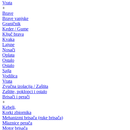
Vrata
+
Brave
Brave vanjske
Graničnik
Keder / Gume
Ključ brava
Kvaka
Lajsne
Nosači
Oplata
Ostalo
Ostalo
Sajla
Vodilica
Vrata
Zvučna izolacija / Zaštita
Zaštite, poklopci i ostalo
Brisači i perači
+
Kebeli,
Korki zbiornika
Mehanizmi brisača (ruke brisača)
Mlaznice perača
Motor brisača