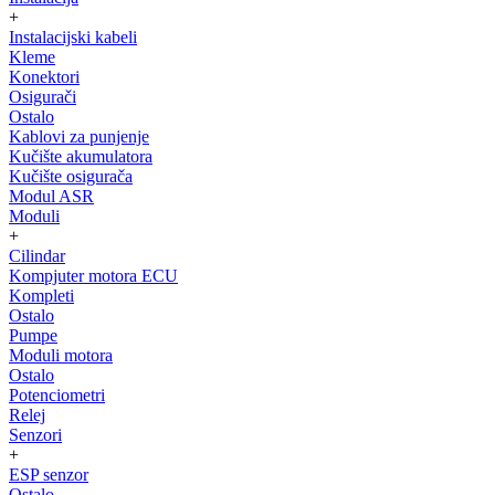
+
Instalacijski kabeli
Kleme
Konektori
Osigurači
Ostalo
Kablovi za punjenje
Kučište akumulatora
Kučište osigurača
Modul ASR
Moduli
+
Cilindar
Kompjuter motora ECU
Kompleti
Ostalo
Pumpe
Moduli motora
Ostalo
Potenciometri
Relej
Senzori
+
ESP senzor
Ostalo