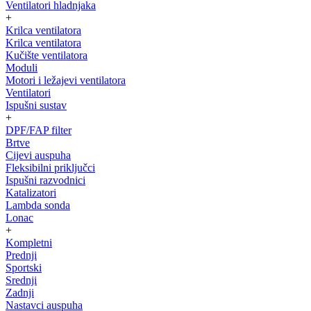
Ventilatori hladnjaka
+
Krilca ventilatora
Krilca ventilatora
Kučište ventilatora
Moduli
Motori i ležajevi ventilatora
Ventilatori
Ispušni sustav
+
DPF/FAP filter
Brtve
Cijevi auspuha
Fleksibilni priključci
Ispušni razvodnici
Katalizatori
Lambda sonda
Lonac
+
Kompletni
Prednji
Sportski
Srednji
Zadnji
Nastavci auspuha