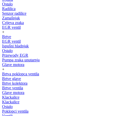
Ostalo
Radilica
Senzor radilice
Zamašnjak
Crijeva zraka
EGR ventil
+
Brtve
EGR ventil
Ispušni hladnjak
Ostalo
Przewody EGR
Pumpa zraka unutarnja
Glave motora
+
Brtva poklopca ventila
Brtve glave
Brtve kolektora
Brtve ventila
Glave motora
Klackalice
Klackalice
Ostalo
Poklopci ventila
Ventili