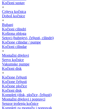
Kočioni sustav
+
Crijeva kočnica
Doboš kočnice
+
Bubanj
Kočioni cilindri
Košiona obloga
Setovi (bubnjevi, čeljusti, cilindri)
Kočione cilindar / pumpe
Kočioni cilindar
+
Montažni dijelovi
Servo kočnice
Vakumske pumpe
Kočioni disk
+
Kočione čeljusti
Kočione čeljusti
Kočione pločice
Kočioni disk
Kompleti (disk, pločice, čeljusti)
Montažni dijelovi i popravci
Senzor trošenja kočnice
Kompleti za montažu i popravak