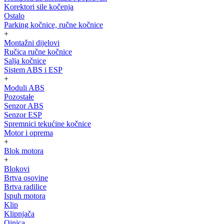
Korektori sile kočenja
Ostalo
Parking kočnice, ručne kočnice
+
Montažni dijelovi
Ručica ručne kočnice
Salja kočnice
Sistem ABS i ESP
+
Moduli ABS
Pozostałe
Senzor ABS
Senzor ESP
Spremnici tekućine kočnice
Motor i oprema
+
Blok motora
+
Blokovi
Brtva osovine
Brtva radilice
Ispuh motora
Klip
Klipnjača
Ojnica