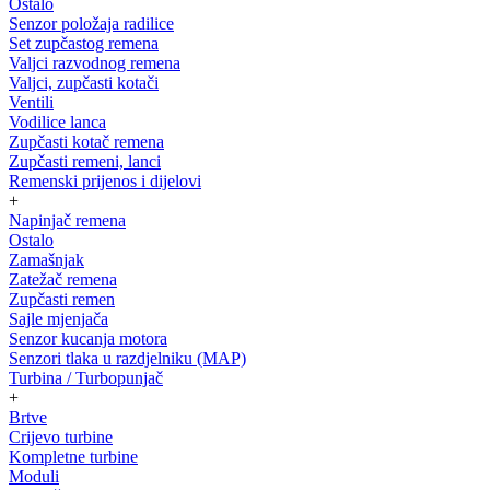
Ostalo
Senzor položaja radilice
Set zupčastog remena
Valjci razvodnog remena
Valjci, zupčasti kotači
Ventili
Vodilice lanca
Zupčasti kotač remena
Zupčasti remeni, lanci
Remenski prijenos i dijelovi
+
Napinjač remena
Ostalo
Zamašnjak
Zatežač remena
Zupčasti remen
Sajle mjenjača
Senzor kucanja motora
Senzori tlaka u razdjelniku (MAP)
Turbina / Turbopunjač
+
Brtve
Crijevo turbine
Kompletne turbine
Moduli