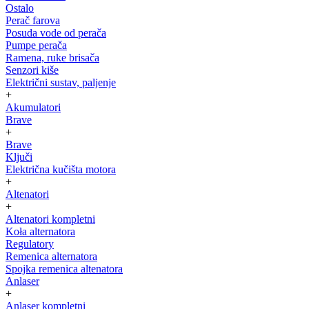
Ostalo
Perač farova
Posuda vode od perača
Pumpe perača
Ramena, ruke brisača
Senzori kiše
Električni sustav, paljenje
+
Akumulatori
Brave
+
Brave
Ključi
Električna kučišta motora
+
Altenatori
+
Altenatori kompletni
Koła alternatora
Regulatory
Remenica alternatora
Spojka remenica altenatora
Anlaser
+
Anlaser kompletni