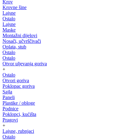
Krov
Krovne šine
Lajsne
Ostalo
Lajsne
Maske
Montažni dijelovi
Nosači, učvrščivači
Oplata, stub
Ostalo
Ostalo
Otvor uljevanja goriva
+
Ostalo
Otvori goriva
Poklopac goriva
Sajla
Paneli
Plastike / obloge
Podnice
Poklopci, kućišta
Pragovi
+
Lajsne, rubnjaci
Ostalo