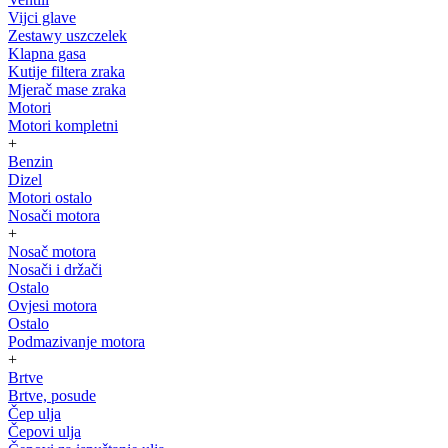
Vijci glave
Zestawy uszczelek
Klapna gasa
Kutije filtera zraka
Mjerač mase zraka
Motori
Motori kompletni
+
Benzin
Dizel
Motori ostalo
Nosači motora
+
Nosač motora
Nosači i držači
Ostalo
Ovjesi motora
Ostalo
Podmazivanje motora
+
Brtve
Brtve, posude
Čep ulja
Čepovi ulja