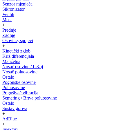
Senzor mjenjača
Sikronizator
Ventili
Most
+
Prednje
Zadnje
Osovine, spojevi
+
Kinetički zglob
Križ diferencijala
Manžetna
Nosač osovine / Ležaj
Nosač poluosovine
Ostalo
Pogonske osovine
Poluosovine
Prigušivać vibracija
Semering / Brtva poluosovine
Ostalo
Sustav goriva
+
AdBlue
+
Injektori