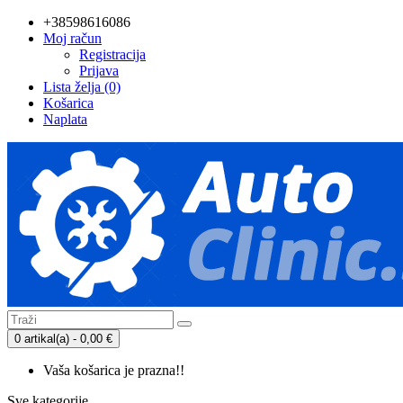
+38598616086
Moj račun
Registracija
Prijava
Lista želja (0)
Košarica
Naplata
0 artikal(a) - 0,00 €
Vaša košarica je prazna!!
Sve kategorije