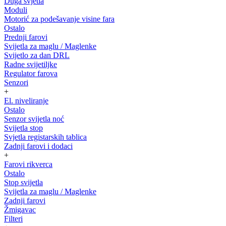
Duga svjetla
Moduli
Motorić za podešavanje visine fara
Ostalo
Prednji farovi
Svijetla za maglu / Maglenke
Svijetlo za dan DRL
Radne svijetiljke
Regulator farova
Senzori
+
El. niveliranje
Ostalo
Senzor svijetla noć
Svijetla stop
Svjetla registarskih tablica
Zadnji farovi i dodaci
+
Farovi rikverca
Ostalo
Stop svijetla
Svijetla za maglu / Maglenke
Zadnji farovi
Žmigavac
Filteri