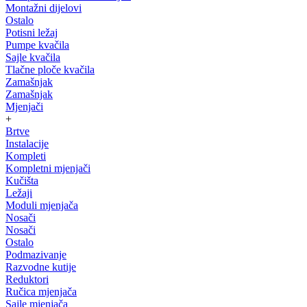
Montažni dijelovi
Ostalo
Potisni ležaj
Pumpe kvačila
Sajle kvačila
Tlačne ploče kvačila
Zamašnjak
Zamašnjak
Mjenjači
+
Brtve
Instalacije
Kompleti
Kompletni mjenjači
Kučišta
Ležaji
Moduli mjenjača
Nosači
Nosači
Ostalo
Podmazivanje
Razvodne kutije
Reduktori
Ručica mjenjača
Sajle mjenjača