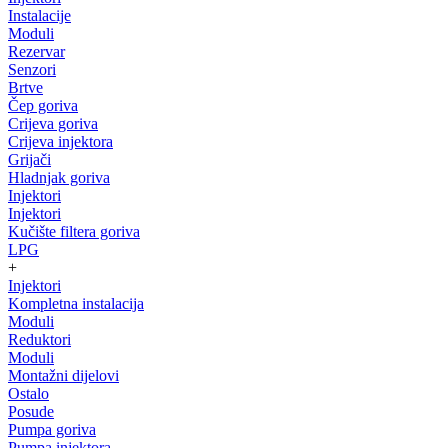
Instalacije
Moduli
Rezervar
Senzori
Brtve
Čep goriva
Crijeva goriva
Crijeva injektora
Grijači
Hladnjak goriva
Injektori
Injektori
Kučište filtera goriva
LPG
+
Injektori
Kompletna instalacija
Moduli
Reduktori
Moduli
Montažni dijelovi
Ostalo
Posude
Pumpa goriva
Pumpa injektora