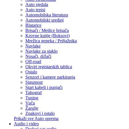
Auto sjedala
Auto tepisi
Automobilska literatura
Automobilski uređaji
Blatarice
Brisači / Metlice brisača
Krovne kutije (Boksovi)
Mrežica gepeka / Prtljažnika
Navlake
Navlake za staklo
Nosači, držači
Off-road
Okviri registarskih tablica
Ostalo
Senzori i kamere parkiranja
Sigurnost
Start kabeli i punjači
Tahograf
Tuning
Vuča
Žarulje
Znakovi i ostalo
Prikaži sve Auto oprema
Audio i video
Dodaci car audio