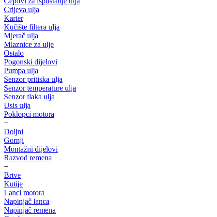
Čepovi za ispuštanje ulja
Crijeva ulja
Karter
Kučište filtera ulja
Mjerač ulja
Mlaznice za ulje
Ostalo
Pogonski dijelovi
Pumpa ulja
Senzor pritiska ulja
Senzor temperature ulja
Senzor tlaka ulja
Usis ulja
Poklopci motora
+
Doljni
Gornji
Montažni dijelovi
Razvod remena
+
Brtve
Kutije
Lanci motora
Napinjač lanca
Napinjač remena