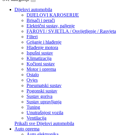
Dijelovi automobila
DIJELOVI KAROSERIJE
Brisači i perači
Električni sustav, paljenje
FAROVI / SVJETLA / Osvijetljenje / Rasvjeta
Filteri
Grijanje i hlađenje
Hlađenje motora
Ispušni sustav
Klimatizacija
Kočioni sustav
Motor i oprema
Ostalo
Ovjes
Pneumatski sustav
Pogonski sustav
Sustav goriva
Sustav upravljanja
Tuning
Unutrašnjost vozila
Ventilacija
Prikaži sve Dijelovi automobila
Auto oprema
Auto elektronika