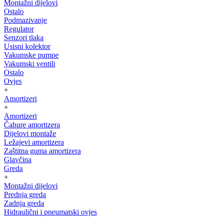
Montažni dijelovi
Ostalo
Podmazivanje
Regulator
Senzori tlaka
Usisni kolektor
Vakumske pumpe
Vakumski ventili
Ostalo
Ovjes
+
Amortizeri
+
Amortizeri
Čahure amortizera
Dijelovi montaže
Ležajevi amortizera
Zaštitna guma amortizera
Glavčina
Greda
+
Montažni dijelovi
Prednja greda
Zadnja greda
Hidraulični i pneumatski ovjes