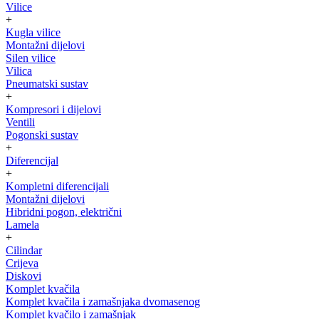
Vilice
+
Kugla vilice
Montažni dijelovi
Silen vilice
Vilica
Pneumatski sustav
+
Kompresori i dijelovi
Ventili
Pogonski sustav
+
Diferencijal
+
Kompletni diferencijali
Montažni dijelovi
Hibridni pogon, električni
Lamela
+
Cilindar
Crijeva
Diskovi
Komplet kvačila
Komplet kvačila i zamašnjaka dvomasenog
Komplet kvačilo i zamašnjak