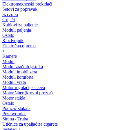
Elektromagnetski prekidači
Setovi za popravak
Szczotki
Grijači
Kablovi za paljenje
Moduli paljenja
Ostalo
Razdvojnik
Električna oprema
+
Kamere
Modul
Modul zračnih jastuka
Moduli imobilizera
Moduli komforta
Moduli vrata
Motor regulacije siceva
Motor šiber (krovni prozor)
Motor stakla
Ostalo
Podizač stakala
Przetwornice
Sirena / Truba
Utičnice za upaljač za cigarete
Instalacija