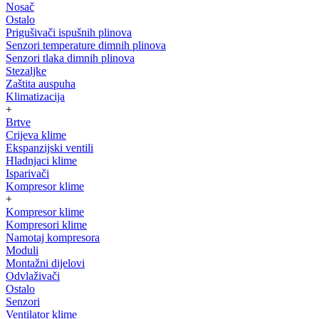
Nosač
Ostalo
Prigušivači ispušnih plinova
Senzori temperature dimnih plinova
Senzori tlaka dimnih plinova
Stezaljke
Zaštita auspuha
Klimatizacija
+
Brtve
Crijeva klime
Ekspanzijski ventili
Hladnjaci klime
Isparivači
Kompresor klime
+
Kompresor klime
Kompresori klime
Namotaj kompresora
Moduli
Montažni dijelovi
Odvlaživači
Ostalo
Senzori
Ventilator klime