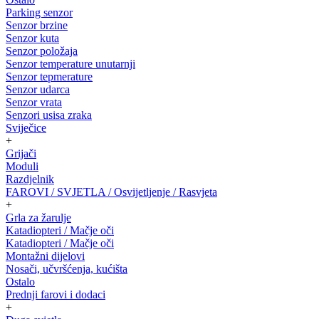
Parking senzor
Senzor brzine
Senzor kuta
Senzor položaja
Senzor temperature unutarnji
Senzor tepmerature
Senzor udarca
Senzor vrata
Senzori usisa zraka
Sviječice
+
Grijači
Moduli
Razdjelnik
FAROVI / SVJETLA / Osvijetljenje / Rasvjeta
+
Grla za žarulje
Katadiopteri / Mačje oči
Katadiopteri / Mačje oči
Montažni dijelovi
Nosači, učvršćenja, kućišta
Ostalo
Prednji farovi i dodaci
+