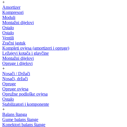
+
Amortizer
Kompresori
Moduli
Montažni dijelovi
Ostalo
Ostalo
Ventili
Zračni jastuk
Kompleti ovjesa (amortizeri i opruge)
Ležajevi kotača i glavčine
Montažni dijelovi
Opruge i dijelovi
+
Nosači / Držači
Nosači, držači
Opruge
Opruge ovjesa
Opružne podloške ovjesa
Ostalo
Stabilizatori i komponente
+
Balans štanga
Gume balans štange
Konektori balans štange