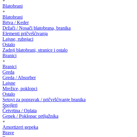
+
Blatobrani
+
Blatobrani
Brtva / Keder
Držači / Nosači blatobrana, branika
Elementi pričvršćivanja
Lajsne, rubnjaci
Ostalo
Zadnji blatobrani, stranice i ostalo
Branici
+
Branici
Greda
Greda / Absorber
Lajsne
Mrežice, poklopci
Ostalo
Setovi za popravak / pričvršćivanje branika
Spojleri
Četvrtina / Oplata
Gepek / Poklopac prtljažnika
+
Amortizeri gepeka
Brave