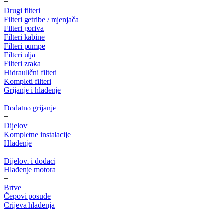
+
Drugi filteri
Filteri getribe / mjenjača
Filteri goriva
Filteri kabine
Filteri pumpe
Filteri ulja
Filteri zraka
Hidraulični filteri
Kompleti filteri
Grijanje i hlađenje
+
Dodatno grijanje
+
Dijelovi
Kompletne instalacije
Hlađenje
+
Dijelovi i dodaci
Hlađenje motora
+
Brtve
Čepovi posude
Crijeva hlađenja
+