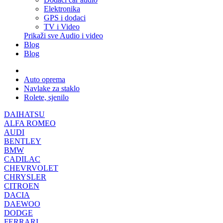
Elektronika
GPS i dodaci
TV i Video
Prikaži sve Audio i video
Blog
Blog
Auto oprema
Navlake za staklo
Rolete, sjenilo
DAIHATSU
ALFA ROMEO
AUDI
BENTLEY
BMW
CADILAC
CHEVRVOLET
CHRYSLER
CITROEN
DACIA
DAEWOO
DODGE
FERRARI