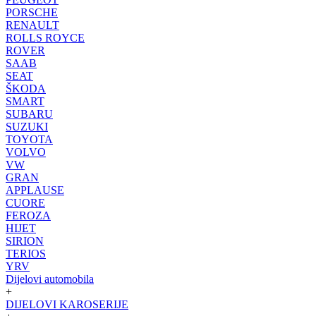
PORSCHE
RENAULT
ROLLS ROYCE
ROVER
SAAB
SEAT
ŠKODA
SMART
SUBARU
SUZUKI
TOYOTA
VOLVO
VW
GRAN
APPLAUSE
CUORE
FEROZA
HIJET
SIRION
TERIOS
YRV
Dijelovi automobila
+
DIJELOVI KAROSERIJE