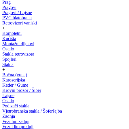
Prag
Pragovi
Pragovi / Lajsne
PVC blatobrana
Retrovizori vanjski
+
Kompletni
Kućišta
Montažni dijelovi
Ostalo
Stakla retrovizora
Spojleri
Stakla
+
Bočna (vrata)
Karoserijska
Keder / Gume
Krovni prozor / Šiber
Lajsne
Ostalo
Podizači stakla
Vjetrobranska stakla / Šoferšajba
Zadnja
Vezi lim zadnji
Vezni lim prednji