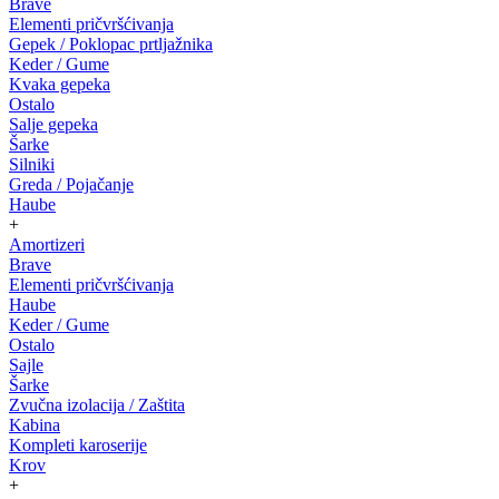
Brave
Elementi pričvršćivanja
Gepek / Poklopac prtljažnika
Keder / Gume
Kvaka gepeka
Ostalo
Salje gepeka
Šarke
Silniki
Greda / Pojačanje
Haube
+
Amortizeri
Brave
Elementi pričvršćivanja
Haube
Keder / Gume
Ostalo
Sajle
Šarke
Zvučna izolacija / Zaštita
Kabina
Kompleti karoserije
Krov
+