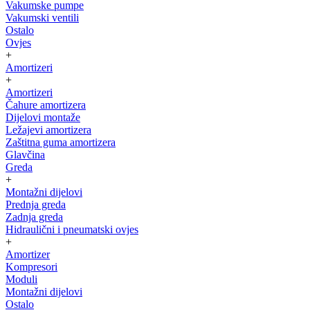
Vakumske pumpe
Vakumski ventili
Ostalo
Ovjes
+
Amortizeri
+
Amortizeri
Čahure amortizera
Dijelovi montaže
Ležajevi amortizera
Zaštitna guma amortizera
Glavčina
Greda
+
Montažni dijelovi
Prednja greda
Zadnja greda
Hidraulični i pneumatski ovjes
+
Amortizer
Kompresori
Moduli
Montažni dijelovi
Ostalo