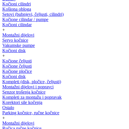
Kočioni cilindri
Košiona obloga
Setovi (bubnjevi, čeljusti, cilindri)
Kočione cilindar / pumpe
Kočioni cilindar
+
Montažni dijelovi
Servo kočnice
Vakumske pumpe
Kočioni disk
+
Kočione čeljusti
Kočione čeljusti
Kočione pločice
Kočioni disk
Kompleti (disk, pločice, čeljusti)
Montažni dijelovi i popravci
Senzor trošenja kočnice
Kompleti za montažu i popravak
Korektori sile kočenja
Ostalo
Parking kočnice, ručne kočnice
+
Montažni dijelovi
Ručica ručne kočnice