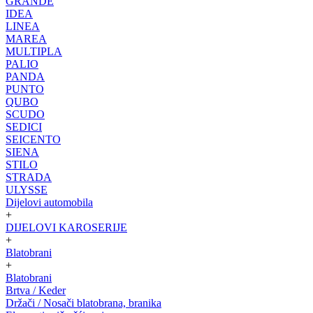
GRANDE
IDEA
LINEA
MAREA
MULTIPLA
PALIO
PANDA
PUNTO
QUBO
SCUDO
SEDICI
SEICENTO
SIENA
STILO
STRADA
ULYSSE
Dijelovi automobila
+
DIJELOVI KAROSERIJE
+
Blatobrani
+
Blatobrani
Brtva / Keder
Držači / Nosači blatobrana, branika