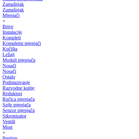
Zamašnjak
Zamašnjak
Mjenjači
+
Brtve
Instalacije
Kompleti
Kompletni mjenjači
Kučišta
Ležaji
Moduli mjenjača
Nosači
Nosači
Ostalo
Podmazivanje
Razvodne kutije
Reduktori
Ručica mjenjača
Sajle mjenjača
Senzor mjenjača
Sikronizator
Ventili
Most
+
Prednje