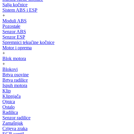
Salja kočnice
Sistem ABS i ESP
+
Moduli ABS
Pozostałe
Senzor ABS
Senzor ESP
Spremnici tekućine kočnice
Motor i oprema
+
Blok motora
+
Blokovi
Brtva osovine
Brtva radilice
Ispuh motora
Klip
Klipnjača
Ojnica
Ostalo
Radilica
Senzor radilice
Zamašnjak
Crijeva zraka
EGR ventil