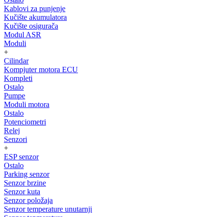
Kablovi za punjenje
Kučište akumulatora
Kučište osigurača
Modul ASR
Moduli
+
Cilindar
Kompjuter motora ECU
Kompleti
Ostalo
Pumpe
Moduli motora
Ostalo
Potenciometri
Relej
Senzori
+
ESP senzor
Ostalo
Parking senzor
Senzor brzine
Senzor kuta
Senzor položaja
Senzor temperature unutarnji