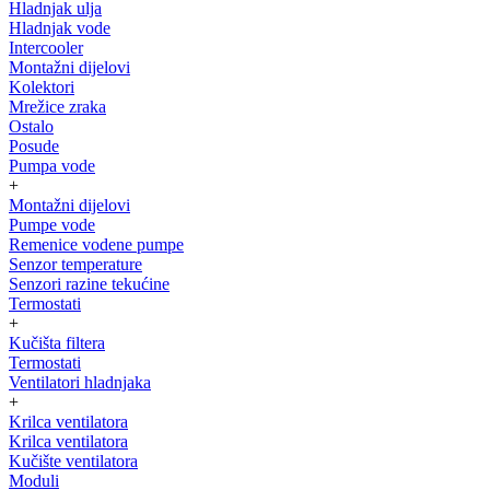
Hladnjak ulja
Hladnjak vode
Intercooler
Montažni dijelovi
Kolektori
Mrežice zraka
Ostalo
Posude
Pumpa vode
+
Montažni dijelovi
Pumpe vode
Remenice vodene pumpe
Senzor temperature
Senzori razine tekućine
Termostati
+
Kučišta filtera
Termostati
Ventilatori hladnjaka
+
Krilca ventilatora
Krilca ventilatora
Kučište ventilatora
Moduli