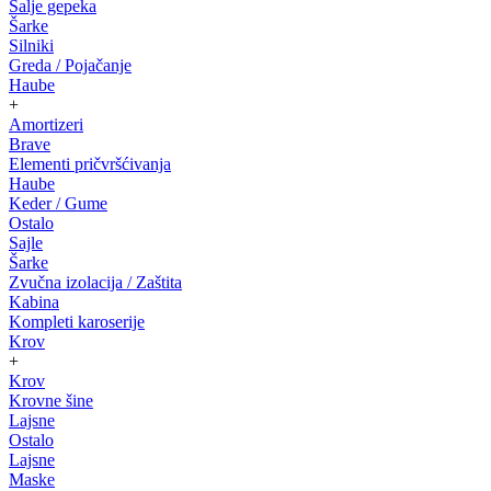
Salje gepeka
Šarke
Silniki
Greda / Pojačanje
Haube
+
Amortizeri
Brave
Elementi pričvršćivanja
Haube
Keder / Gume
Ostalo
Sajle
Šarke
Zvučna izolacija / Zaštita
Kabina
Kompleti karoserije
Krov
+
Krov
Krovne šine
Lajsne
Ostalo
Lajsne
Maske