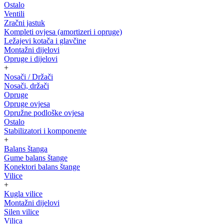
Ostalo
Ventili
Zračni jastuk
Kompleti ovjesa (amortizeri i opruge)
Ležajevi kotača i glavčine
Montažni dijelovi
Opruge i dijelovi
+
Nosači / Držači
Nosači, držači
Opruge
Opruge ovjesa
Opružne podloške ovjesa
Ostalo
Stabilizatori i komponente
+
Balans štanga
Gume balans štange
Konektori balans štange
Vilice
+
Kugla vilice
Montažni dijelovi
Silen vilice
Vilica