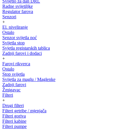
Svijetlo za dan DRL
Radne svijetiljke
Regulator farova
Senzori
+
El. niveliranje
Ostalo
Senzor svijetla noć
Svijetla stop
Svjetla registarskih tablica
Zadnji farovi i dodaci
+
Farovi rikverca
Ostalo
Stop svijetla
Svijetla za maglu / Maglenke
Zadnji farovi
Žmigavac
Filteri
+
Drugi filteri
Filteri getribe / mjenjača
Filteri goriva
Filteri kabine
Filteri pumpe