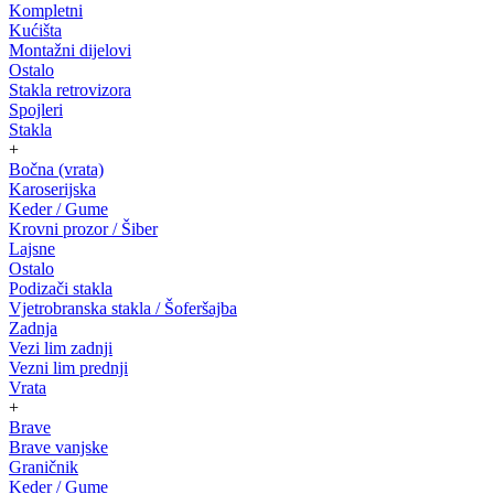
Kompletni
Kućišta
Montažni dijelovi
Ostalo
Stakla retrovizora
Spojleri
Stakla
+
Bočna (vrata)
Karoserijska
Keder / Gume
Krovni prozor / Šiber
Lajsne
Ostalo
Podizači stakla
Vjetrobranska stakla / Šoferšajba
Zadnja
Vezi lim zadnji
Vezni lim prednji
Vrata
+
Brave
Brave vanjske
Graničnik
Keder / Gume