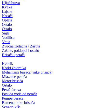
Ključ brava
Kvaka
Lajsne
Nosači
Oplata
Ostalo
Ostalo
Sajla
Vodilica
Vrata
Zvučna izolacija / Zaštita
Zaštite, poklopci i ostalo
Brisači i perači
+
Kebeli,
Korki zbiornika
Mehanizmi brisača (ruke brisača)
Mlaznice perača
Motor brisača
Ostalo
Perač farova
Posuda vode od perača
Pumpe perača
Ramena, ruke brisača
Senzori kiše