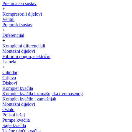
Pneumatski sustav
+
Kompresori i dijelovi
Ventili
Pogonski sustav
+
Diferencijal
+
Kompletni diferencijali
Montažni dijelovi
Hibridni pogon, električni
Lamela
+
Cilindar
Crijeva
Diskovi
Komplet kvačila
Komplet kvačila i zamašnjaka dvomasenog
Komplet kvačilo i zamašnjak
Montažni dijelovi
Ostalo
Potisni ležaj
Pumpe kvačila
Sajle kvačila
Tlačne ploče kvačila