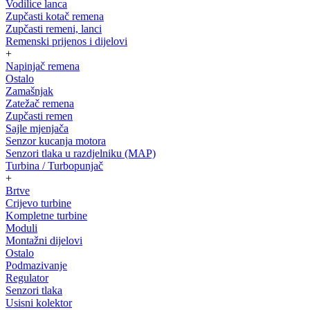
Vodilice lanca
Zupčasti kotač remena
Zupčasti remeni, lanci
Remenski prijenos i dijelovi
+
Napinjač remena
Ostalo
Zamašnjak
Zatežač remena
Zupčasti remen
Sajle mjenjača
Senzor kucanja motora
Senzori tlaka u razdjelniku (MAP)
Turbina / Turbopunjač
+
Brtve
Crijevo turbine
Kompletne turbine
Moduli
Montažni dijelovi
Ostalo
Podmazivanje
Regulator
Senzori tlaka
Usisni kolektor