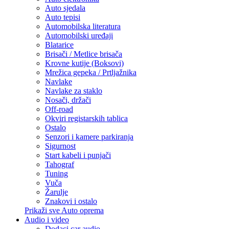
Auto sjedala
Auto tepisi
Automobilska literatura
Automobilski uređaji
Blatarice
Brisači / Metlice brisača
Krovne kutije (Boksovi)
Mrežica gepeka / Prtljažnika
Navlake
Navlake za staklo
Nosači, držači
Off-road
Okviri registarskih tablica
Ostalo
Senzori i kamere parkiranja
Sigurnost
Start kabeli i punjači
Tahograf
Tuning
Vuča
Žarulje
Znakovi i ostalo
Prikaži sve Auto oprema
Audio i video
Dodaci car audio