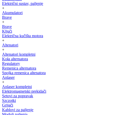
Električni sustav, paljenje
+
Akumulatori
Brave
+
Brave
Ključi
Električna kučišta motora
+
Altenatori
+
Altenatori kompletni
Koła alternatora
Regulatory
Remenica alternatora
Spojka remenica altenatora
Anlaser
+
Anlaser kompletni
Elektromagnetski prekidači
Setovi za popravak
Szczotki
Grijači
Kablovi za paljenje
Moduli paljenja