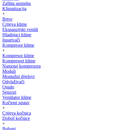
Zaštita auspuha
Klimatizacija
+
Brtve
Crijeva klime
Ekspanzijski ventili
Hladnjaci klime
Isparivači
Kompresor klime
+
Kompresor klime
Kompresori klime
Namotaj kompresora
Moduli
Montažni dijelovi
Odvlaživači
Ostalo
Senzori
Ventilator klime
Kočioni sustav
+
Crijeva kočnica
Doboš kočnice
+
Bubanj