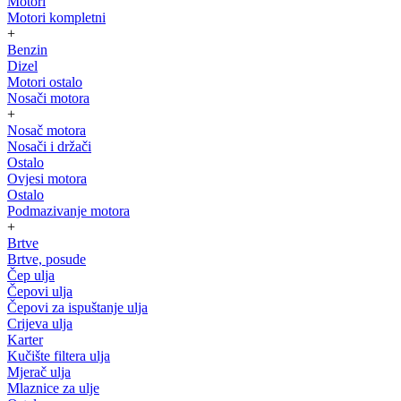
Motori
Motori kompletni
+
Benzin
Dizel
Motori ostalo
Nosači motora
+
Nosač motora
Nosači i držači
Ostalo
Ovjesi motora
Ostalo
Podmazivanje motora
+
Brtve
Brtve, posude
Čep ulja
Čepovi ulja
Čepovi za ispuštanje ulja
Crijeva ulja
Karter
Kučište filtera ulja
Mjerač ulja
Mlaznice za ulje