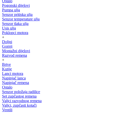
Ostalo
Pogonski dijelovi
Pumpa ulja
Senzor pritiska ulja
Senzor temperature ulja
Senzor tlaka ulja
Usis ulja
Poklopci motora
+
Doljni
Gornji
Montažni dijelovi
Razvod remena
+
Brtve
Kutije
Lanci motora
Napinjač lanca
Napinjač remena
Ostalo
Senzor položaja radilice
Set zupčastog remena
Valjci razvodnog remena
Valjci, zupčasti kotači
Ventili