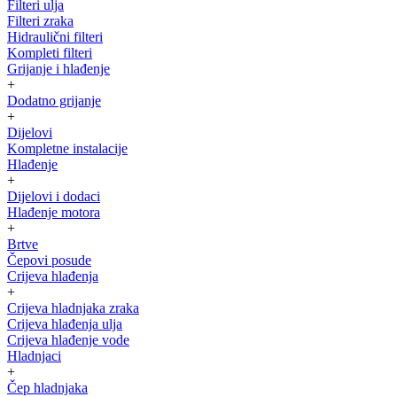
Filteri ulja
Filteri zraka
Hidraulični filteri
Kompleti filteri
Grijanje i hlađenje
+
Dodatno grijanje
+
Dijelovi
Kompletne instalacije
Hlađenje
+
Dijelovi i dodaci
Hlađenje motora
+
Brtve
Čepovi posude
Crijeva hlađenja
+
Crijeva hladnjaka zraka
Crijeva hlađenja ulja
Crijeva hlađenje vode
Hladnjaci
+
Čep hladnjaka