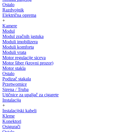
Ostalo
Razdvojnik
Električna oprema
+
Kamere
Modul
Modul zračnih jastuka
Moduli imobilizera
Moduli komforta
Moduli vrata
Motor regulacije siceva
Motor šiber (krovni prozor)
Motor stakla
Ostalo
Podizač stakala
Przetwornice
Sirena / Truba
Utičnice za upaljač za cigarete
Instalacija
+
Instalacijski kabeli
Kleme
Konektori
Osigurači
Ostalo