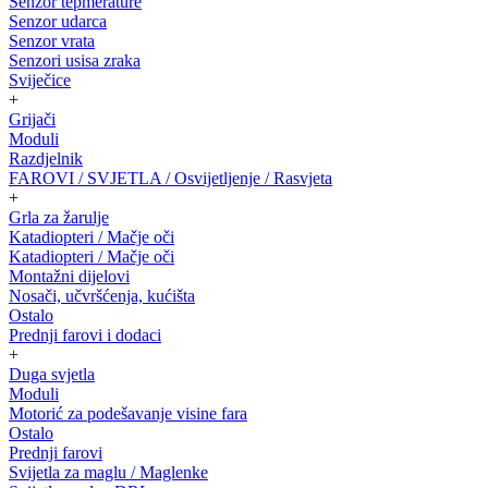
Senzor tepmerature
Senzor udarca
Senzor vrata
Senzori usisa zraka
Sviječice
+
Grijači
Moduli
Razdjelnik
FAROVI / SVJETLA / Osvijetljenje / Rasvjeta
+
Grla za žarulje
Katadiopteri / Mačje oči
Katadiopteri / Mačje oči
Montažni dijelovi
Nosači, učvršćenja, kućišta
Ostalo
Prednji farovi i dodaci
+
Duga svjetla
Moduli
Motorić za podešavanje visine fara
Ostalo
Prednji farovi
Svijetla za maglu / Maglenke