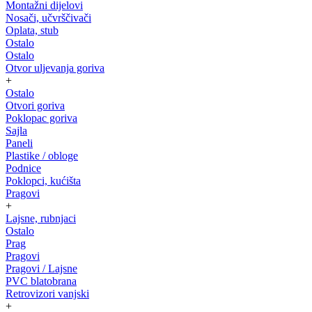
Montažni dijelovi
Nosači, učvrščivači
Oplata, stub
Ostalo
Ostalo
Otvor uljevanja goriva
+
Ostalo
Otvori goriva
Poklopac goriva
Sajla
Paneli
Plastike / obloge
Podnice
Poklopci, kućišta
Pragovi
+
Lajsne, rubnjaci
Ostalo
Prag
Pragovi
Pragovi / Lajsne
PVC blatobrana
Retrovizori vanjski
+