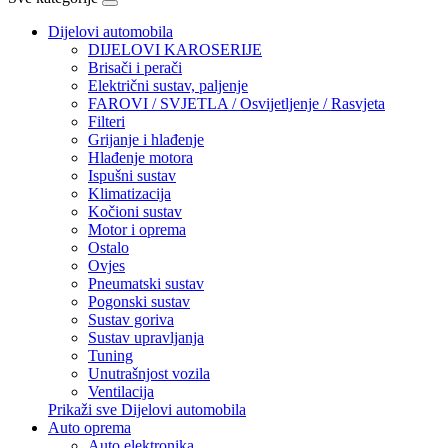
Dijelovi automobila
DIJELOVI KAROSERIJE
Brisači i perači
Električni sustav, paljenje
FAROVI / SVJETLA / Osvijetljenje / Rasvjeta
Filteri
Grijanje i hlađenje
Hlađenje motora
Ispušni sustav
Klimatizacija
Kočioni sustav
Motor i oprema
Ostalo
Ovjes
Pneumatski sustav
Pogonski sustav
Sustav goriva
Sustav upravljanja
Tuning
Unutrašnjost vozila
Ventilacija
Prikaži sve Dijelovi automobila
Auto oprema
Auto elektronika