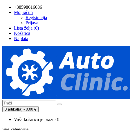
+38598616086
Moj račun
Registracija
Prijava
Lista želja (0)
Košarica
Naplata
0 artikal(a) - 0,00 €
Vaša košarica je prazna!!
Sve kategorije