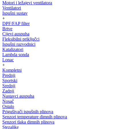
Motori i ležajevi ventilatora
Ventilatori
Ispušni sustav
+
DPF/FAP filter
Brtve
Cijevi auspuha
Fleksibilni priključci
Ispušni razvodnici
Katalizatori
Lambda sonda
Lonac
+
Kompletni
Prednji
Sportski
Srednji
Zadnji
Nastavci auspuha
Nosač
Ostalo
Prigušivači ispušnih plinova
Senzori temperature dimnih plinova
Senzori tlaka dimnih plinova
Stezaljke