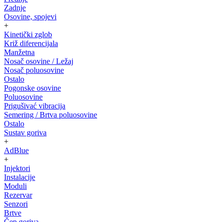
Zadnje
Osovine, spojevi
+
Kinetički zglob
Križ diferencijala
Manžetna
Nosač osovine / Ležaj
Nosač poluosovine
Ostalo
Pogonske osovine
Poluosovine
Prigušivać vibracija
Semering / Brtva poluosovine
Ostalo
Sustav goriva
+
AdBlue
+
Injektori
Instalacije
Moduli
Rezervar
Senzori
Brtve
Čep goriva