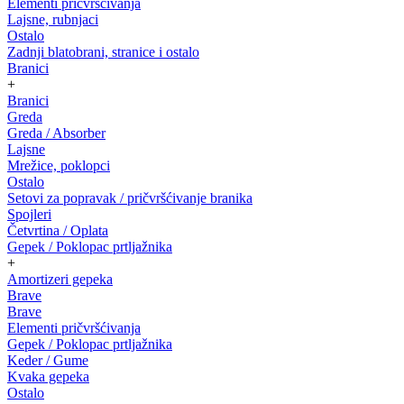
Elementi pričvršćivanja
Lajsne, rubnjaci
Ostalo
Zadnji blatobrani, stranice i ostalo
Branici
+
Branici
Greda
Greda / Absorber
Lajsne
Mrežice, poklopci
Ostalo
Setovi za popravak / pričvršćivanje branika
Spojleri
Četvrtina / Oplata
Gepek / Poklopac prtljažnika
+
Amortizeri gepeka
Brave
Brave
Elementi pričvršćivanja
Gepek / Poklopac prtljažnika
Keder / Gume
Kvaka gepeka
Ostalo