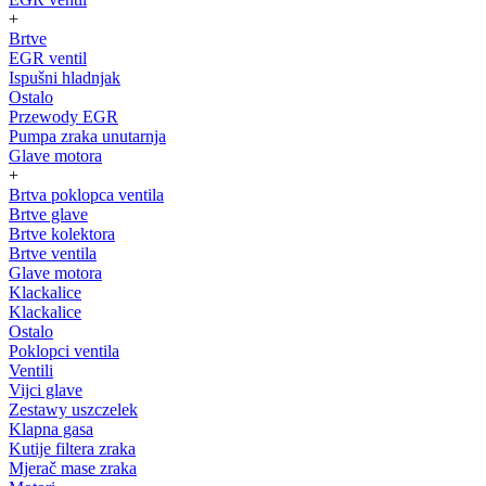
+
Brtve
EGR ventil
Ispušni hladnjak
Ostalo
Przewody EGR
Pumpa zraka unutarnja
Glave motora
+
Brtva poklopca ventila
Brtve glave
Brtve kolektora
Brtve ventila
Glave motora
Klackalice
Klackalice
Ostalo
Poklopci ventila
Ventili
Vijci glave
Zestawy uszczelek
Klapna gasa
Kutije filtera zraka
Mjerač mase zraka