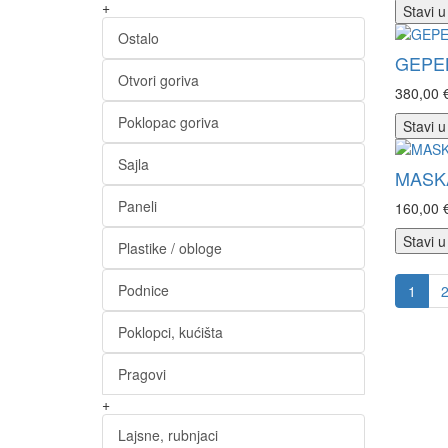
+
Stavi u
Ostalo
GEPEK
Otvori goriva
380,00 
Poklopac goriva
Stavi u
Sajla
MASKA
Paneli
160,00 
Stavi u
Plastike / obloge
Podnice
1
Poklopci, kućišta
Pragovi
+
Lajsne, rubnjaci