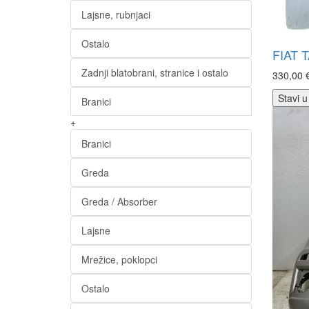
Lajsne, rubnjaci
Ostalo
FIAT 
Zadnji blatobrani, stranice i ostalo
330,00 
Stavi u
Branici
+
Branici
Greda
Greda / Absorber
Lajsne
Mrežice, poklopci
Ostalo