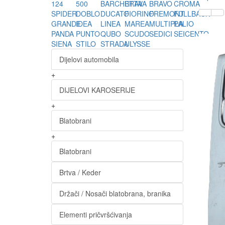
124
500
BARCHETTA
BRAVA
BRAVO
CROMA
SPIDER
DOBLO
DUCATO
FIORINO
FREMONT
FULLBACK
GRANDE
IDEA
LINEA
MAREA
MULTIPLA
PALIO
PANDA
PUNTO
QUBO
SCUDO
SEDICI
SEICENTO
SIENA
STILO
STRADA
ULYSSE
Dijelovi automobila
+
DIJELOVI KAROSERIJE
+
Blatobrani
+
Blatobrani
Brtva / Keder
Držači / Nosači blatobrana, branika
Elementi pričvršćivanja