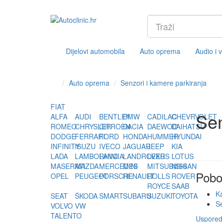
Dijelovi automobila
Auto oprema
Audio i 
Auto oprema
Senzori i kamere parkiranja
FIAT
Sen
ALFA
AUDI
BENTLEY
BMW
CADILAC
CHEVRVOLET
ROMEO
CHRYSLER
CITROEN
DACIA
DAEWOO
DAIHATSU
DODGE
FERRARI
FORD
HONDA
HUMMER
HYUNDAI
INFINITY
ISUZU
IVECO
JAGUAR
JEEP
KIA
LADA
LAMBORHINI
LANCIA
LANDROVER
LEXUS
LOTUS
MASERATI
MAZDA
MERCEDES
MINI
MITSUBISHI
NISSAN
Pobo
OPEL
PEUGEOT
PORSCHE
RENAULT
ROLLS
ROVER
ROYCE
SAAB
K
SEAT
ŠKODA
SMART
SUBARU
SUZUKI
TOYOTA
S
VOLVO
VW
TALENTO
Usporedi