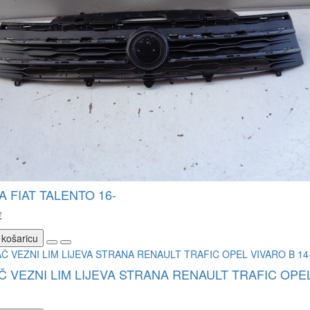
 FIAT TALENTO 16-
€
 košaricu
 VEZNI LIM LIJEVA STRANA RENAULT TRAFIC OPEL 