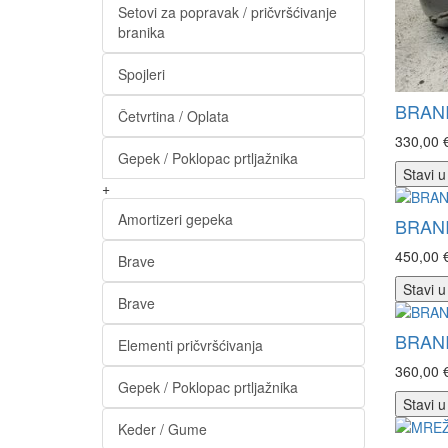
Setovi za popravak / pričvršćivanje
branika
Spojleri
BRANI
Četvrtina / Oplata
330,00 
Gepek / Poklopac prtljažnika
Stavi u
+
Amortizeri gepeka
BRANI
450,00 
Brave
Stavi u
Brave
BRANI
Elementi pričvršćivanja
360,00 
Gepek / Poklopac prtljažnika
Stavi u
Keder / Gume