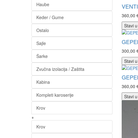
Haube
VENTI
360,00 
Keder / Gume
Stavi u
Ostalo
GEPEK
Sajle
300,00 
Šarke
Stavi u
Zvučna izolacija / Zaštita
GEPEK
Kabina
360,00 
Kompleti karoserije
Stavi u
Krov
+
Krov