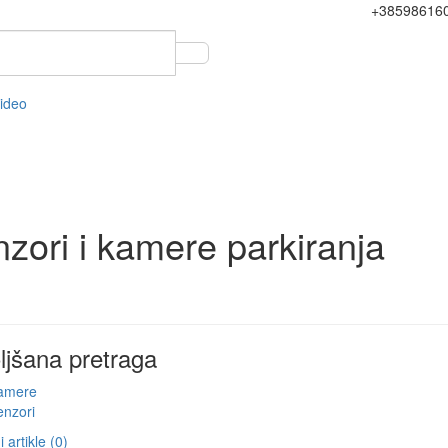
+38598616
video
zori i kamere parkiranja
ljšana pretraga
amere
enzori
 artikle (0)