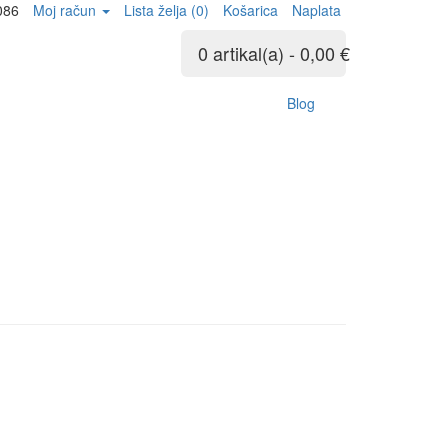
086
Moj račun
Lista želja (0)
Košarica
Naplata
0 artikal(a) - 0,00 €
Blog