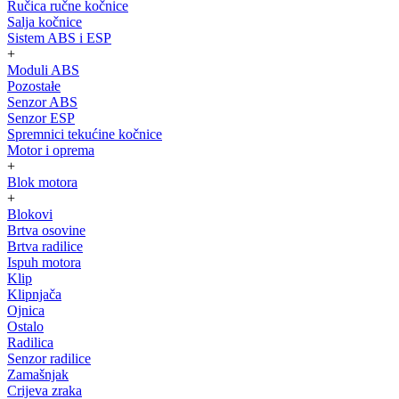
Ručica ručne kočnice
Salja kočnice
Sistem ABS i ESP
+
Moduli ABS
Pozostałe
Senzor ABS
Senzor ESP
Spremnici tekućine kočnice
Motor i oprema
+
Blok motora
+
Blokovi
Brtva osovine
Brtva radilice
Ispuh motora
Klip
Klipnjača
Ojnica
Ostalo
Radilica
Senzor radilice
Zamašnjak
Crijeva zraka