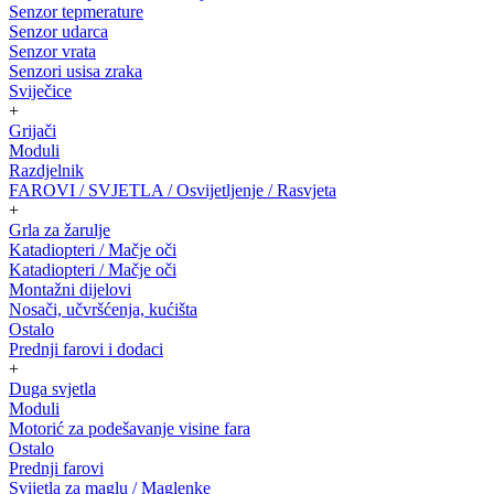
Senzor tepmerature
Senzor udarca
Senzor vrata
Senzori usisa zraka
Sviječice
+
Grijači
Moduli
Razdjelnik
FAROVI / SVJETLA / Osvijetljenje / Rasvjeta
+
Grla za žarulje
Katadiopteri / Mačje oči
Katadiopteri / Mačje oči
Montažni dijelovi
Nosači, učvršćenja, kućišta
Ostalo
Prednji farovi i dodaci
+
Duga svjetla
Moduli
Motorić za podešavanje visine fara
Ostalo
Prednji farovi
Svijetla za maglu / Maglenke