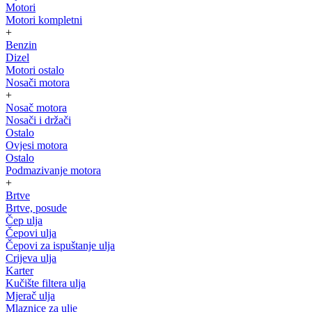
Motori
Motori kompletni
+
Benzin
Dizel
Motori ostalo
Nosači motora
+
Nosač motora
Nosači i držači
Ostalo
Ovjesi motora
Ostalo
Podmazivanje motora
+
Brtve
Brtve, posude
Čep ulja
Čepovi ulja
Čepovi za ispuštanje ulja
Crijeva ulja
Karter
Kučište filtera ulja
Mjerač ulja
Mlaznice za ulje