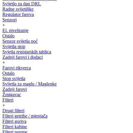
Svijetlo za dan DRL
Radne svijetiljke
Regulator farova
Senzori
+
El. niveliranje
Ostalo
Senzor svijetla noć
Svijetla stop
Svjetla registarskih tablica
Zadnji farovi i dodaci
+
Farovi rikverca
Ostalo
Stop svijetla
Svijetla za maglu / Maglenke
Zadnji farovi
Žmigavac
Filteri
+
Drugi filteri
Filteri getribe / mjenjača
Filteri goriva
Filteri kabine
Filteri pumpe