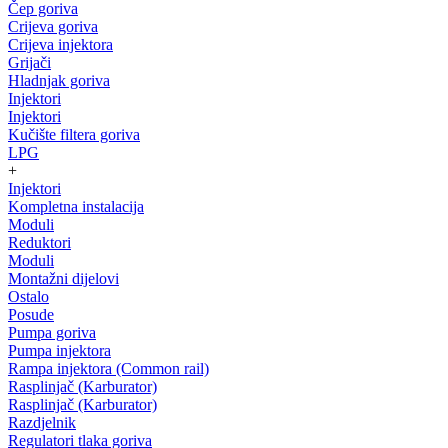
Čep goriva
Crijeva goriva
Crijeva injektora
Grijači
Hladnjak goriva
Injektori
Injektori
Kučište filtera goriva
LPG
+
Injektori
Kompletna instalacija
Moduli
Reduktori
Moduli
Montažni dijelovi
Ostalo
Posude
Pumpa goriva
Pumpa injektora
Rampa injektora (Common rail)
Rasplinjač (Karburator)
Rasplinjač (Karburator)
Razdjelnik
Regulatori tlaka goriva