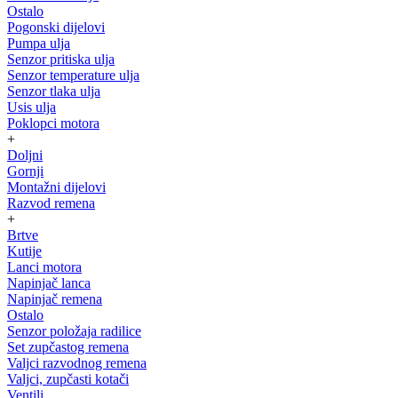
Ostalo
Pogonski dijelovi
Pumpa ulja
Senzor pritiska ulja
Senzor temperature ulja
Senzor tlaka ulja
Usis ulja
Poklopci motora
+
Doljni
Gornji
Montažni dijelovi
Razvod remena
+
Brtve
Kutije
Lanci motora
Napinjač lanca
Napinjač remena
Ostalo
Senzor položaja radilice
Set zupčastog remena
Valjci razvodnog remena
Valjci, zupčasti kotači
Ventili