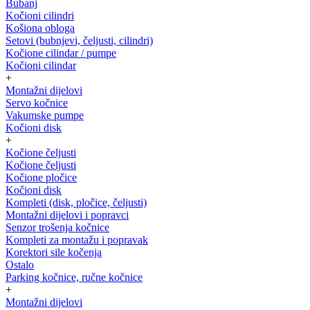
Bubanj
Kočioni cilindri
Košiona obloga
Setovi (bubnjevi, čeljusti, cilindri)
Kočione cilindar / pumpe
Kočioni cilindar
+
Montažni dijelovi
Servo kočnice
Vakumske pumpe
Kočioni disk
+
Kočione čeljusti
Kočione čeljusti
Kočione pločice
Kočioni disk
Kompleti (disk, pločice, čeljusti)
Montažni dijelovi i popravci
Senzor trošenja kočnice
Kompleti za montažu i popravak
Korektori sile kočenja
Ostalo
Parking kočnice, ručne kočnice
+
Montažni dijelovi