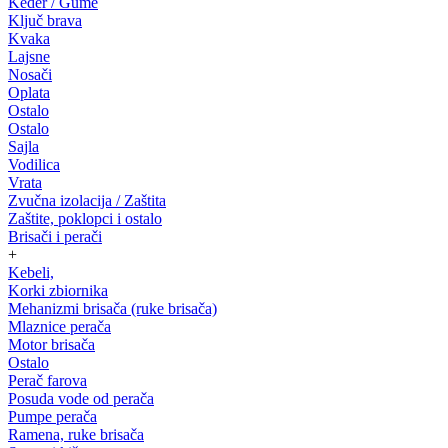
Keder / Gume
Ključ brava
Kvaka
Lajsne
Nosači
Oplata
Ostalo
Ostalo
Sajla
Vodilica
Vrata
Zvučna izolacija / Zaštita
Zaštite, poklopci i ostalo
Brisači i perači
+
Kebeli,
Korki zbiornika
Mehanizmi brisača (ruke brisača)
Mlaznice perača
Motor brisača
Ostalo
Perač farova
Posuda vode od perača
Pumpe perača
Ramena, ruke brisača