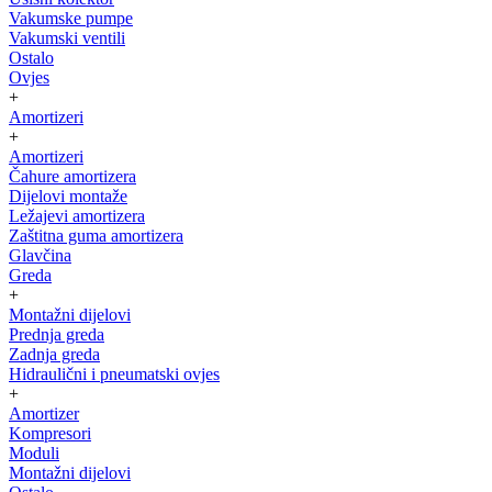
Vakumske pumpe
Vakumski ventili
Ostalo
Ovjes
+
Amortizeri
+
Amortizeri
Čahure amortizera
Dijelovi montaže
Ležajevi amortizera
Zaštitna guma amortizera
Glavčina
Greda
+
Montažni dijelovi
Prednja greda
Zadnja greda
Hidraulični i pneumatski ovjes
+
Amortizer
Kompresori
Moduli
Montažni dijelovi