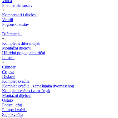
Vilica
Pneumatski sustav
+
Kompresori i dijelovi
Ventili
Pogonski sustav
+
Diferencijal
+
Kompletni diferencijali
Montažni dijelovi
Hibridni pogon, električni
Lamela
+
Cilindar
Crijeva
Diskovi
Komplet kvačila
Komplet kvačila i zamašnjaka dvomasenog
Komplet kvačilo i zamašnjak
Montažni dijelovi
Ostalo
Potisni ležaj
Pumpe kvačila
Sajle kvačila