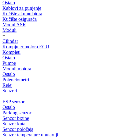
Ostalo
Kablovi za punjenje
Kučište akumulatora
Kučište osigurača
Modul ASR
Moduli
+
Cilindar
Kompjuter motora ECU
Kompleti
Ostalo
Pumpe
Moduli motora
Ostalo
Potenciometri
Relej
Senzori
+
ESP senzor
Ostalo
Parking senzor
Senzor brzine
Senzor kuta
Senzor položaja
Senzor temperature unutarnji