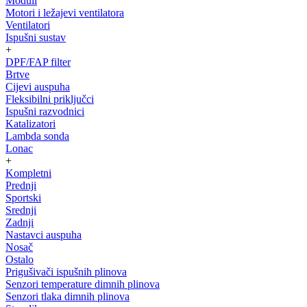
Moduli
Motori i ležajevi ventilatora
Ventilatori
Ispušni sustav
+
DPF/FAP filter
Brtve
Cijevi auspuha
Fleksibilni priključci
Ispušni razvodnici
Katalizatori
Lambda sonda
Lonac
+
Kompletni
Prednji
Sportski
Srednji
Zadnji
Nastavci auspuha
Nosač
Ostalo
Prigušivači ispušnih plinova
Senzori temperature dimnih plinova
Senzori tlaka dimnih plinova