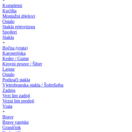
+
Kompletni
Kućišta
Montažni dijelovi
Ostalo
Stakla retrovizora
Spojleri
Stakla
+
Bočna (vrata)
Karoserijska
Keder / Gume
Krovni prozor / Šiber
Lajsne
Ostalo
Podizači stakla
Vjetrobranska stakla / Šoferšajba
Zadnja
Vezi lim zadnji
Vezni lim prednji
Vrata
+
Brave
Brave vanjske
Graničnik