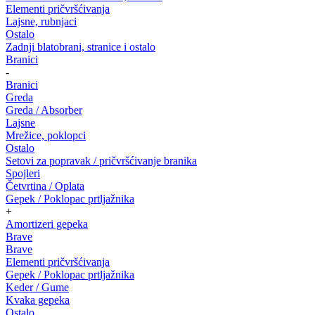
Elementi pričvršćivanja
Lajsne, rubnjaci
Ostalo
Zadnji blatobrani, stranice i ostalo
Branici
-
Branici
Greda
Greda / Absorber
Lajsne
Mrežice, poklopci
Ostalo
Setovi za popravak / pričvršćivanje branika
Spojleri
Četvrtina / Oplata
Gepek / Poklopac prtljažnika
+
Amortizeri gepeka
Brave
Brave
Elementi pričvršćivanja
Gepek / Poklopac prtljažnika
Keder / Gume
Kvaka gepeka
Ostalo