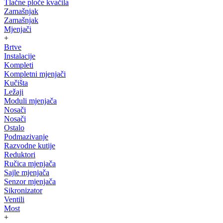
Tlačne ploče kvačila
Zamašnjak
Zamašnjak
Mjenjači
+
Brtve
Instalacije
Kompleti
Kompletni mjenjači
Kučišta
Ležaji
Moduli mjenjača
Nosači
Nosači
Ostalo
Podmazivanje
Razvodne kutije
Reduktori
Ručica mjenjača
Sajle mjenjača
Senzor mjenjača
Sikronizator
Ventili
Most
+