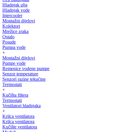
Hladnjak ulja
Hladnjak vode
Intercooler
Montažni dijelovi
Kolektori
Mrežice zraka
Ostalo
Posude
Pumpa vode
+
Montažni dijelovi
Pumpe vode
Remenice vodene pumpe
Senzor temperature
Senzori razine tekućine
Termostati
+
Kučišta filtera
Termostati
Ventilatori hladnjaka
+
Krilca ventilatora
Krilca ventilatora
Kučište ventilatora