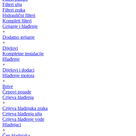
Filteri ulja
Filteri zraka
Hidraulični filteri
Kompleti filteri
Grijanje i hlađenje
+
Dodatno grijanje
+
Dijelovi
Kompletne instalacije
Hlađenje
+
Dijelovi i dodaci
Hlađenje motora
+
Brtve
Čepovi posude
Crijeva hlađenja
+
Crijeva hladnjaka zraka
Crijeva hlađenja ulja
Crijeva hlađenje vode
Hladnjaci
+
Čep hladnjaka