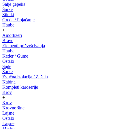
Salje gepeka
Šarke
Silniki
Greda / Pojačanje
Haube
+
Amortizeri
Brave
Elementi pričvršćivanja
Haube
Keder / Gume
Ostalo
Sajle
Šarke
Zvučna izolacija / Zaštita
Kabina
Kompleti karoserije
Krov
+
Krov
Krovne šine
Lajsne
Ostalo
Lajsne
Maske