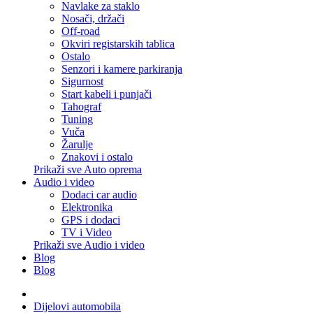
Navlake za staklo
Nosači, držači
Off-road
Okviri registarskih tablica
Ostalo
Senzori i kamere parkiranja
Sigurnost
Start kabeli i punjači
Tahograf
Tuning
Vuča
Žarulje
Znakovi i ostalo
Prikaži sve Auto oprema
Audio i video
Dodaci car audio
Elektronika
GPS i dodaci
TV i Video
Prikaži sve Audio i video
Blog
Blog
Dijelovi automobila