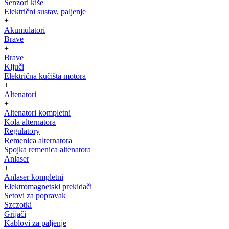
Senzori kiše
Električni sustav, paljenje
+
Akumulatori
Brave
+
Brave
Ključi
Električna kučišta motora
+
Altenatori
+
Altenatori kompletni
Koła alternatora
Regulatory
Remenica alternatora
Spojka remenica altenatora
Anlaser
+
Anlaser kompletni
Elektromagnetski prekidači
Setovi za popravak
Szczotki
Grijači
Kablovi za paljenje