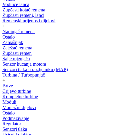
Vodilice lanca
Zupčasti kotač remena
Zupčasti remeni, lanci
Remenski prijenos i dijelovi
+
Napinjač remena
Ostalo
Zamašnjak
Zatežač remena
Zupčasti remen
Sajle mjenjača
Senzor kucanja motora
Senzori tlaka u razdjelniku (MAP)
Turbina / Turbopunjač
+
Brtve
Crijevo turbine
Kompletne turbine
Moduli
Montažni dijelovi
Ostalo
Podmazivanje
Regulator
Senzori tlaka
Usisni kolektor