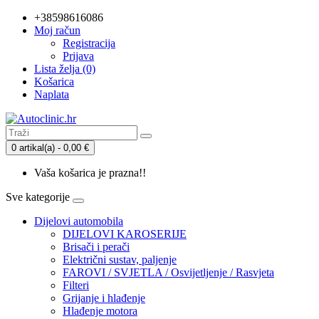
+38598616086
Moj račun
Registracija
Prijava
Lista želja (0)
Košarica
Naplata
0 artikal(a) - 0,00 €
Vaša košarica je prazna!!
Sve kategorije
Dijelovi automobila
DIJELOVI KAROSERIJE
Brisači i perači
Električni sustav, paljenje
FAROVI / SVJETLA / Osvijetljenje / Rasvjeta
Filteri
Grijanje i hlađenje
Hlađenje motora