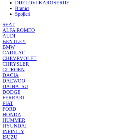
DIJELOVI KAROSERIJE
Branici
Spojleri
SEAT
ALFA ROMEO
AUDI
BENTLEY
BMW
CADILAC
CHEVRVOLET
CHRYSLER
CITROEN
DACIA
DAEWOO
DAIHATSU
DODGE
FERRARI
FIAT
FORD
HONDA
HUMMER
HYUNDAI
INFINITY
ISUZU