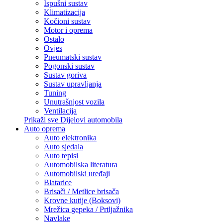
Ispušni sustav
Klimatizacija
Kočioni sustav
Motor i oprema
Ostalo
Ovjes
Pneumatski sustav
Pogonski sustav
Sustav goriva
Sustav upravljanja
Tuning
Unutrašnjost vozila
Ventilacija
Prikaži sve Dijelovi automobila
Auto oprema
Auto elektronika
Auto sjedala
Auto tepisi
Automobilska literatura
Automobilski uređaji
Blatarice
Brisači / Metlice brisača
Krovne kutije (Boksovi)
Mrežica gepeka / Prtljažnika
Navlake