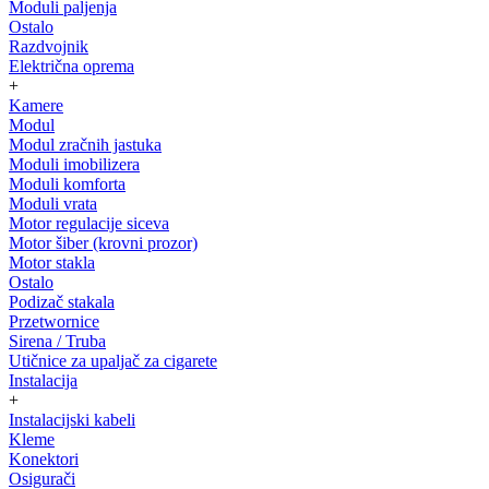
Moduli paljenja
Ostalo
Razdvojnik
Električna oprema
+
Kamere
Modul
Modul zračnih jastuka
Moduli imobilizera
Moduli komforta
Moduli vrata
Motor regulacije siceva
Motor šiber (krovni prozor)
Motor stakla
Ostalo
Podizač stakala
Przetwornice
Sirena / Truba
Utičnice za upaljač za cigarete
Instalacija
+
Instalacijski kabeli
Kleme
Konektori
Osigurači