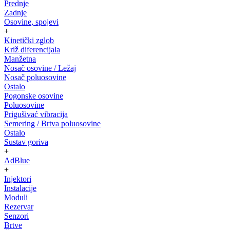
Prednje
Zadnje
Osovine, spojevi
+
Kinetički zglob
Križ diferencijala
Manžetna
Nosač osovine / Ležaj
Nosač poluosovine
Ostalo
Pogonske osovine
Poluosovine
Prigušivać vibracija
Semering / Brtva poluosovine
Ostalo
Sustav goriva
+
AdBlue
+
Injektori
Instalacije
Moduli
Rezervar
Senzori
Brtve