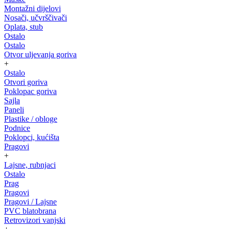
Montažni dijelovi
Nosači, učvrščivači
Oplata, stub
Ostalo
Ostalo
Otvor uljevanja goriva
+
Ostalo
Otvori goriva
Poklopac goriva
Sajla
Paneli
Plastike / obloge
Podnice
Poklopci, kućišta
Pragovi
+
Lajsne, rubnjaci
Ostalo
Prag
Pragovi
Pragovi / Lajsne
PVC blatobrana
Retrovizori vanjski