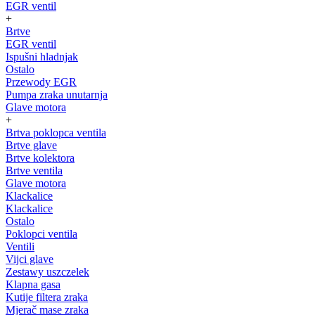
EGR ventil
+
Brtve
EGR ventil
Ispušni hladnjak
Ostalo
Przewody EGR
Pumpa zraka unutarnja
Glave motora
+
Brtva poklopca ventila
Brtve glave
Brtve kolektora
Brtve ventila
Glave motora
Klackalice
Klackalice
Ostalo
Poklopci ventila
Ventili
Vijci glave
Zestawy uszczelek
Klapna gasa
Kutije filtera zraka
Mjerač mase zraka