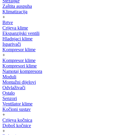
Stezaljke
Zaštita auspuha
Klimatizacija
+
Brtve
Crijeva klime
Ekspanzijski ventili
Hladnjaci klime
Isparivači
Kompresor klime
+
Kompresor klime
Kompresori klime
Namotaj kompresora
Moduli
Montažni dijelovi
Odvlaživači
Ostalo
Senzori
Ventilator klime
Kočioni sustav
+
Crijeva kočnica
Doboš kočnice
+