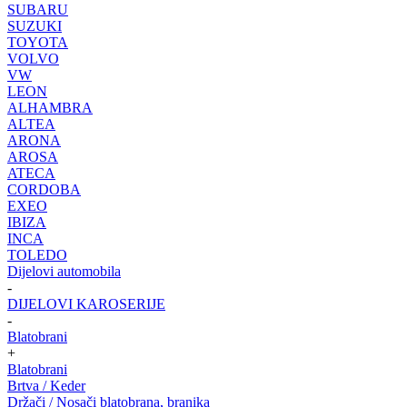
SUBARU
SUZUKI
TOYOTA
VOLVO
VW
LEON
ALHAMBRA
ALTEA
ARONA
AROSA
ATECA
CORDOBA
EXEO
IBIZA
INCA
TOLEDO
Dijelovi automobila
-
DIJELOVI KAROSERIJE
-
Blatobrani
+
Blatobrani
Brtva / Keder
Držači / Nosači blatobrana, branika