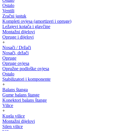
Ostalo
Ostalo
Ventili
Zračni jastuk
Kompleti ovjesa (amortizeri i opruge)
Ležajevi kotača i glavčine
Montažni dijelovi
Opruge i dijelovi
+
Nosači / Držači
Nosači, držači
Opruge
Opruge ovjesa
Opružne podloške ovjesa
Ostalo
Stabilizatori i komponente
+
Balans štanga
Gume balans štange
Konektori balans štange
Vilice
+
Kugla vilice
Montažni dijelovi
Silen vilice