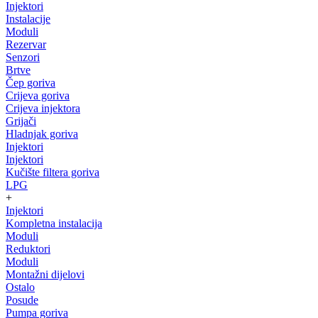
Injektori
Instalacije
Moduli
Rezervar
Senzori
Brtve
Čep goriva
Crijeva goriva
Crijeva injektora
Grijači
Hladnjak goriva
Injektori
Injektori
Kučište filtera goriva
LPG
+
Injektori
Kompletna instalacija
Moduli
Reduktori
Moduli
Montažni dijelovi
Ostalo
Posude
Pumpa goriva