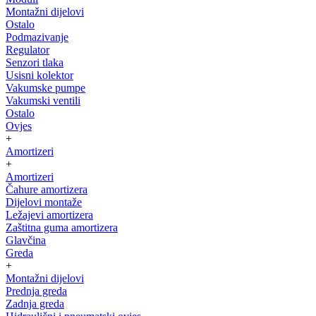
Montažni dijelovi
Ostalo
Podmazivanje
Regulator
Senzori tlaka
Usisni kolektor
Vakumske pumpe
Vakumski ventili
Ostalo
Ovjes
+
Amortizeri
+
Amortizeri
Čahure amortizera
Dijelovi montaže
Ležajevi amortizera
Zaštitna guma amortizera
Glavčina
Greda
+
Montažni dijelovi
Prednja greda
Zadnja greda