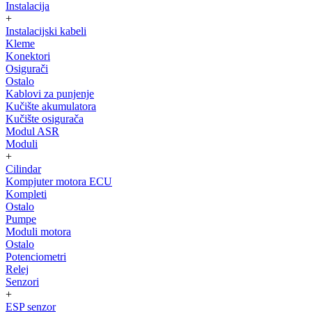
Instalacija
+
Instalacijski kabeli
Kleme
Konektori
Osigurači
Ostalo
Kablovi za punjenje
Kučište akumulatora
Kučište osigurača
Modul ASR
Moduli
+
Cilindar
Kompjuter motora ECU
Kompleti
Ostalo
Pumpe
Moduli motora
Ostalo
Potenciometri
Relej
Senzori
+
ESP senzor