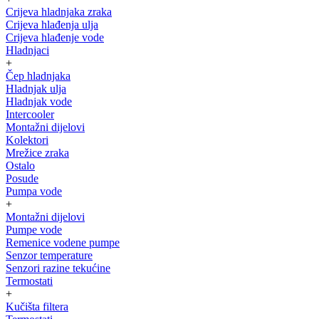
Crijeva hladnjaka zraka
Crijeva hlađenja ulja
Crijeva hlađenje vode
Hladnjaci
+
Čep hladnjaka
Hladnjak ulja
Hladnjak vode
Intercooler
Montažni dijelovi
Kolektori
Mrežice zraka
Ostalo
Posude
Pumpa vode
+
Montažni dijelovi
Pumpe vode
Remenice vodene pumpe
Senzor temperature
Senzori razine tekućine
Termostati
+
Kučišta filtera