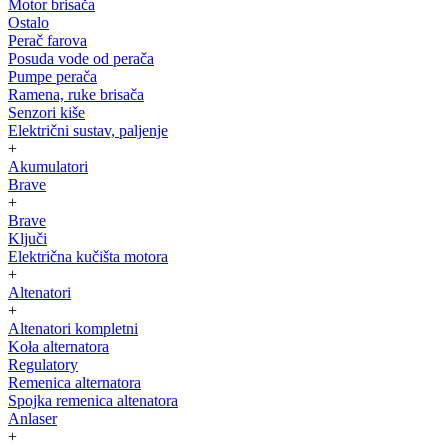
Motor brisača
Ostalo
Perač farova
Posuda vode od perača
Pumpe perača
Ramena, ruke brisača
Senzori kiše
Električni sustav, paljenje
+
Akumulatori
Brave
+
Brave
Ključi
Električna kučišta motora
+
Altenatori
+
Altenatori kompletni
Koła alternatora
Regulatory
Remenica alternatora
Spojka remenica altenatora
Anlaser
+