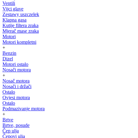
Ventili
Vijci glave
Zestawy uszczelek
Klapna gasa
Kutije filtera zraka
Mjerač mase zraka
Motori
Motori kompletni
+
Benzin
Dizel
Motori ostalo
Nosači motora
+
Nosač motora
Nosači i držači
Ostalo
Ovjesi motora
Ostalo
Podmazivanje motora
+
Brtve
Brtve, posude
Čep ulja
Čepovi ulja