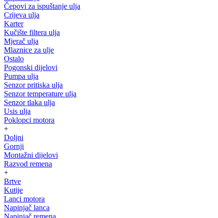
Čepovi za ispuštanje ulja
Crijeva ulja
Karter
Kučište filtera ulja
Mjerač ulja
Mlaznice za ulje
Ostalo
Pogonski dijelovi
Pumpa ulja
Senzor pritiska ulja
Senzor temperature ulja
Senzor tlaka ulja
Usis ulja
Poklopci motora
+
Doljni
Gornji
Montažni dijelovi
Razvod remena
+
Brtve
Kutije
Lanci motora
Napinjač lanca
Napinjač remena