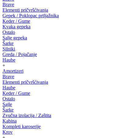
Brave
Elementi pričvršćivanja
Gepek / Poklopac prtljažnika
Keder / Gume
Kvaka gepeka
Ostalo
Salje gepeka
Šarke
Silniki
Greda / Pojačanje
Haube
+
Amortizeri
Brave
Elementi pričvršćivanja
Haube
Keder / Gume
Ostalo
Sajle
Šarke
Zvučna izolacija / Zaštita
Kabina
Kompleti karoserije
Krov
+