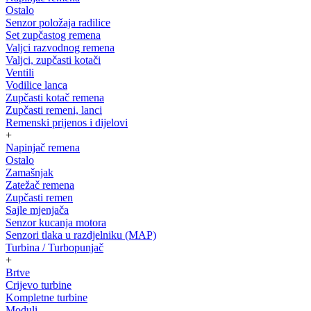
Ostalo
Senzor položaja radilice
Set zupčastog remena
Valjci razvodnog remena
Valjci, zupčasti kotači
Ventili
Vodilice lanca
Zupčasti kotač remena
Zupčasti remeni, lanci
Remenski prijenos i dijelovi
+
Napinjač remena
Ostalo
Zamašnjak
Zatežač remena
Zupčasti remen
Sajle mjenjača
Senzor kucanja motora
Senzori tlaka u razdjelniku (MAP)
Turbina / Turbopunjač
+
Brtve
Crijevo turbine
Kompletne turbine
Moduli