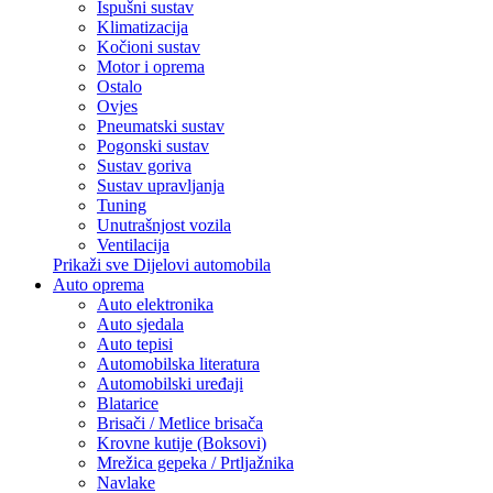
Ispušni sustav
Klimatizacija
Kočioni sustav
Motor i oprema
Ostalo
Ovjes
Pneumatski sustav
Pogonski sustav
Sustav goriva
Sustav upravljanja
Tuning
Unutrašnjost vozila
Ventilacija
Prikaži sve Dijelovi automobila
Auto oprema
Auto elektronika
Auto sjedala
Auto tepisi
Automobilska literatura
Automobilski uređaji
Blatarice
Brisači / Metlice brisača
Krovne kutije (Boksovi)
Mrežica gepeka / Prtljažnika
Navlake