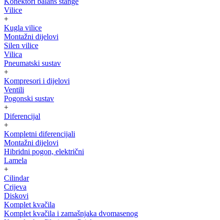
Konektori balans štange
Vilice
+
Kugla vilice
Montažni dijelovi
Silen vilice
Vilica
Pneumatski sustav
+
Kompresori i dijelovi
Ventili
Pogonski sustav
+
Diferencijal
+
Kompletni diferencijali
Montažni dijelovi
Hibridni pogon, električni
Lamela
+
Cilindar
Crijeva
Diskovi
Komplet kvačila
Komplet kvačila i zamašnjaka dvomasenog