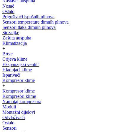
Nastavci auspuha
Nosač
Ostalo
Prigušivači ispušnih plinova
Senzori temperature dimnih plinova
Senzori tlaka dimnih plinova
Stezaljke
Zaštita auspuha
Klimatizacija
+
Brtve
Crijeva klime
Ekspanzijski ventili
Hladnjaci klime
Isparivači
Kompresor klime
+
Kompresor klime
Kompresori klime
Namotaj kompresora
Moduli
Montažni dijelovi
Odvlaživači
Ostalo
Senzori