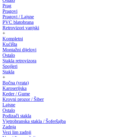
Ostalo
Prag
Pragovi
Pragovi / Lajsne
PVC blatobrana
Retrovizori vanjski
+
Kompletni
Kućišta
Montažni dijelovi
Ostalo
Stakla retrovizora
Spojleri
Stakla
+
Bočna (vrata)
Karoserijska
Keder / Gume
Krovni prozor / Šiber
Lajsne
Ostalo
Podizači stakla
Vjetrobranska stakla / Šoferšajba
Zadnja
Vezi lim zadnji