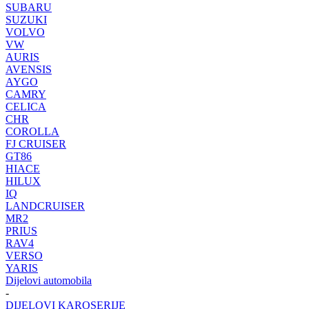
SUBARU
SUZUKI
VOLVO
VW
AURIS
AVENSIS
AYGO
CAMRY
CELICA
CHR
COROLLA
FJ CRUISER
GT86
HIACE
HILUX
IQ
LANDCRUISER
MR2
PRIUS
RAV4
VERSO
YARIS
Dijelovi automobila
-
DIJELOVI KAROSERIJE