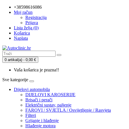
+38598616086
Moj račun
Registracija
Prijava
Lista želja (0)
Košarica
Naplata
0 artikal(a) - 0,00 €
Vaša košarica je prazna!!
Sve kategorije
Dijelovi automobila
DIJELOVI KAROSERIJE
Brisači i perači
Električni sustav, paljenje
FAROVI / SVJETLA / Osvijetljenje / Rasvjeta
Filteri
Grijanje i hlađenje
Hlađenje motora