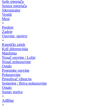
Sajle mjenjača
Senzor mjenjača
Sikronizator
Ventili
Most
+
Prednje
Zadnje
Osovine, spojevi
+
Kinetički zglob
Križ diferencijala
Manžetna
Nosač osovine / Ležaj
Nosač poluosovine
Ostalo
Pogonske osovine
Poluosovine
Prigušivać vibracija
Semering / Brtva poluosovine
Ostalo
Sustav goriva
+
AdBlue
+