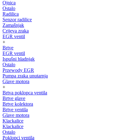
Ojnica
Ostalo
Radilica
Senzor radilice
Zamašnjak
Crijeva zraka
EGR ventil
+
Brtve
EGR ventil
Ispušni hladnjak
Ostalo
Przewody EGR
Pumpa zraka unutarnja
Glave motora
+
Brtva poklopca ventila
Brtve glave
Brtve kolektora
Brtve ventila
Glave motora
Klackalice
Klackalice
Ostalo
Poklopci ventila