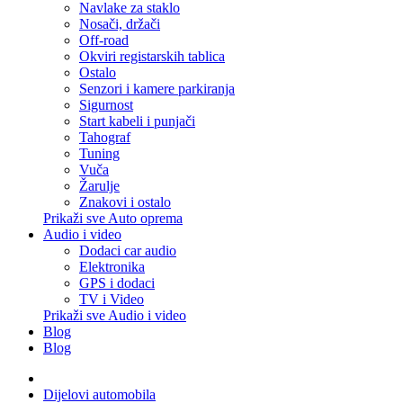
Navlake za staklo
Nosači, držači
Off-road
Okviri registarskih tablica
Ostalo
Senzori i kamere parkiranja
Sigurnost
Start kabeli i punjači
Tahograf
Tuning
Vuča
Žarulje
Znakovi i ostalo
Prikaži sve Auto oprema
Audio i video
Dodaci car audio
Elektronika
GPS i dodaci
TV i Video
Prikaži sve Audio i video
Blog
Blog
Dijelovi automobila