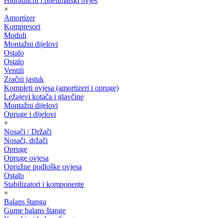
Hidraulični i pneumatski ovjes
+
Amortizer
Kompresori
Moduli
Montažni dijelovi
Ostalo
Ostalo
Ventili
Zračni jastuk
Kompleti ovjesa (amortizeri i opruge)
Ležajevi kotača i glavčine
Montažni dijelovi
Opruge i dijelovi
+
Nosači / Držači
Nosači, držači
Opruge
Opruge ovjesa
Opružne podloške ovjesa
Ostalo
Stabilizatori i komponente
+
Balans štanga
Gume balans štange