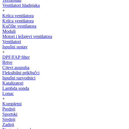
Termostati
Ventilatori hladnjaka
+
Krilca ventilatora
Krilca ventilatora
Kučište ventilatora
Moduli
Motori i ležajevi ventilatora
Ventilatori
Ispušni sustav
+
DPF/FAP filter
Brtve
Cijevi auspuha
Fleksibilni priključci
Ispušni razvodnici
Katalizatori
Lambda sonda
Lonac
+
Kompletni
Prednji
Sportski
Srednji
Zadnji