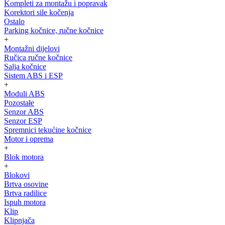
Kompleti za montažu i popravak
Korektori sile kočenja
Ostalo
Parking kočnice, ručne kočnice
+
Montažni dijelovi
Ručica ručne kočnice
Salja kočnice
Sistem ABS i ESP
+
Moduli ABS
Pozostałe
Senzor ABS
Senzor ESP
Spremnici tekućine kočnice
Motor i oprema
+
Blok motora
+
Blokovi
Brtva osovine
Brtva radilice
Ispuh motora
Klip
Klipnjača