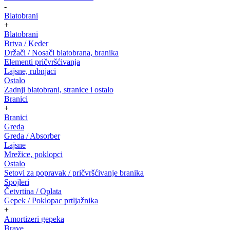
-
Blatobrani
+
Blatobrani
Brtva / Keder
Držači / Nosači blatobrana, branika
Elementi pričvršćivanja
Lajsne, rubnjaci
Ostalo
Zadnji blatobrani, stranice i ostalo
Branici
+
Branici
Greda
Greda / Absorber
Lajsne
Mrežice, poklopci
Ostalo
Setovi za popravak / pričvršćivanje branika
Spojleri
Četvrtina / Oplata
Gepek / Poklopac prtljažnika
+
Amortizeri gepeka
Brave