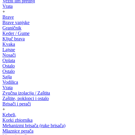
Vezni lim prednji
Vrata
+
Brave
Brave vanjske
Graničnik
Keder / Gume
Ključ brava
Kvaka
Lajsne
Nosači
Oplata
Ostalo
Ostalo
Sajla
Vodilica
Vrata
Zvučna izolacija / Zaštita
Zaštite, poklopci i ostalo
Brisači i perači
+
Kebeli,
Korki zbiornika
Mehanizmi brisača (ruke brisača)
Mlaznice perača