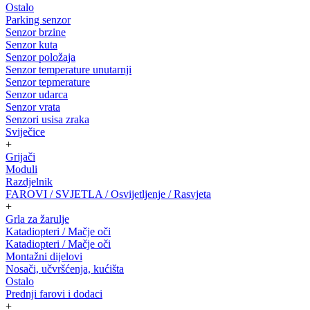
Ostalo
Parking senzor
Senzor brzine
Senzor kuta
Senzor položaja
Senzor temperature unutarnji
Senzor tepmerature
Senzor udarca
Senzor vrata
Senzori usisa zraka
Sviječice
+
Grijači
Moduli
Razdjelnik
FAROVI / SVJETLA / Osvijetljenje / Rasvjeta
+
Grla za žarulje
Katadiopteri / Mačje oči
Katadiopteri / Mačje oči
Montažni dijelovi
Nosači, učvršćenja, kućišta
Ostalo
Prednji farovi i dodaci
+