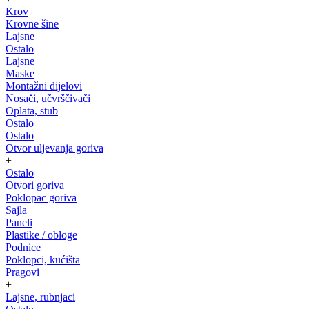
Krov
Krovne šine
Lajsne
Ostalo
Lajsne
Maske
Montažni dijelovi
Nosači, učvrščivači
Oplata, stub
Ostalo
Ostalo
Otvor uljevanja goriva
+
Ostalo
Otvori goriva
Poklopac goriva
Sajla
Paneli
Plastike / obloge
Podnice
Poklopci, kućišta
Pragovi
+
Lajsne, rubnjaci