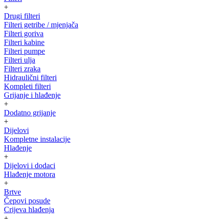
+
Drugi filteri
Filteri getribe / mjenjača
Filteri goriva
Filteri kabine
Filteri pumpe
Filteri ulja
Filteri zraka
Hidraulični filteri
Kompleti filteri
Grijanje i hlađenje
+
Dodatno grijanje
+
Dijelovi
Kompletne instalacije
Hlađenje
+
Dijelovi i dodaci
Hlađenje motora
+
Brtve
Čepovi posude
Crijeva hlađenja
+