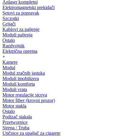
Anlaser kompletni
Elektromagnetski prekidači
Setovi za popravak
Szczotki
Grijači
Kablovi za paljenje
Moduli paljenja
Ostalo
Razdvojnik
Električna oprema
+
Kamere
Modul
Modul zračnih jastuka
Moduli imobilizera
Moduli komforta
Moduli vrata
Motor regulacije siceva
Motor šiber (krovni prozor)
Motor stakla
Ostalo
Podizač stakala
Przetwornice
Sirena / Truba
Utičnice za upaljač za cigarete