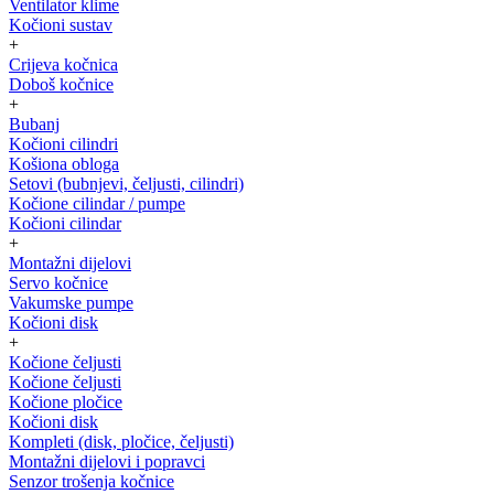
Ventilator klime
Kočioni sustav
+
Crijeva kočnica
Doboš kočnice
+
Bubanj
Kočioni cilindri
Košiona obloga
Setovi (bubnjevi, čeljusti, cilindri)
Kočione cilindar / pumpe
Kočioni cilindar
+
Montažni dijelovi
Servo kočnice
Vakumske pumpe
Kočioni disk
+
Kočione čeljusti
Kočione čeljusti
Kočione pločice
Kočioni disk
Kompleti (disk, pločice, čeljusti)
Montažni dijelovi i popravci
Senzor trošenja kočnice