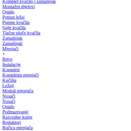
Komplet kvačilo i zamašnjak
Montažni dijelovi
Ostalo
Potisni ležaj
Pumpe kvačila
Sajle kvačila
Tlačne ploče kvačila
Zamašnjak
Zamašnjak
Mjenjači
+
Brtve
Instalacije
Kompleti
Kompletni mjenjači
Kučišta
Ležaji
Moduli mjenjača
Nosači
Nosači
Ostalo
Podmazivanje
Razvodne kutije
Reduktori
Ručica mjenjača