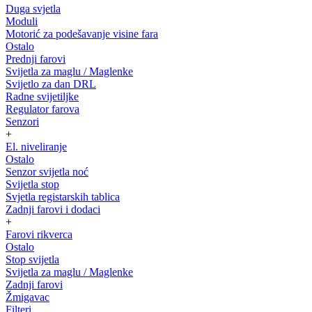
Duga svjetla
Moduli
Motorić za podešavanje visine fara
Ostalo
Prednji farovi
Svijetla za maglu / Maglenke
Svijetlo za dan DRL
Radne svijetiljke
Regulator farova
Senzori
+
El. niveliranje
Ostalo
Senzor svijetla noć
Svijetla stop
Svjetla registarskih tablica
Zadnji farovi i dodaci
+
Farovi rikverca
Ostalo
Stop svijetla
Svijetla za maglu / Maglenke
Zadnji farovi
Žmigavac
Filteri