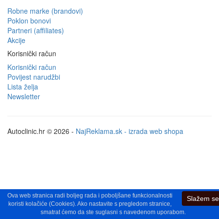
Robne marke (brandovi)
Poklon bonovi
Partneri (affiliates)
Akcije
Korisnički račun
Korisnički račun
Povijest narudžbi
Lista želja
Newsletter
Autoclinic.hr © 2026 -
NajReklama.sk - izrada web shopa
Ova web stranica radi boljeg rada i poboljšane funkcionalnosti
Slažem se
koristi kolačiće (Cookies). Ako nastavite s pregledom stranice,
smatrat ćemo da ste suglasni s navedenom uporabom.