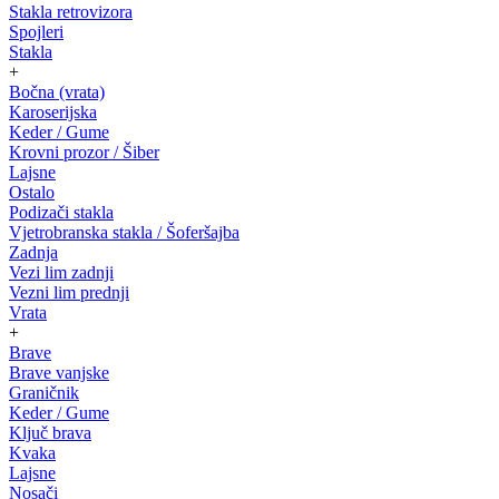
Stakla retrovizora
Spojleri
Stakla
+
Bočna (vrata)
Karoserijska
Keder / Gume
Krovni prozor / Šiber
Lajsne
Ostalo
Podizači stakla
Vjetrobranska stakla / Šoferšajba
Zadnja
Vezi lim zadnji
Vezni lim prednji
Vrata
+
Brave
Brave vanjske
Graničnik
Keder / Gume
Ključ brava
Kvaka
Lajsne
Nosači