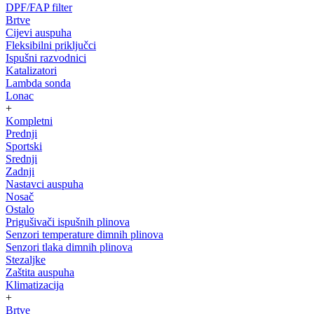
DPF/FAP filter
Brtve
Cijevi auspuha
Fleksibilni priključci
Ispušni razvodnici
Katalizatori
Lambda sonda
Lonac
+
Kompletni
Prednji
Sportski
Srednji
Zadnji
Nastavci auspuha
Nosač
Ostalo
Prigušivači ispušnih plinova
Senzori temperature dimnih plinova
Senzori tlaka dimnih plinova
Stezaljke
Zaštita auspuha
Klimatizacija
+
Brtve