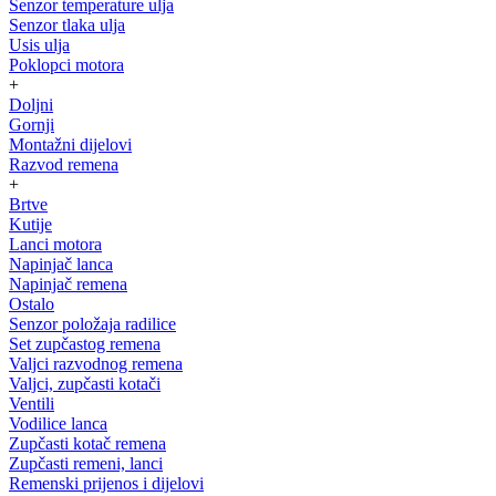
Senzor temperature ulja
Senzor tlaka ulja
Usis ulja
Poklopci motora
+
Doljni
Gornji
Montažni dijelovi
Razvod remena
+
Brtve
Kutije
Lanci motora
Napinjač lanca
Napinjač remena
Ostalo
Senzor položaja radilice
Set zupčastog remena
Valjci razvodnog remena
Valjci, zupčasti kotači
Ventili
Vodilice lanca
Zupčasti kotač remena
Zupčasti remeni, lanci
Remenski prijenos i dijelovi