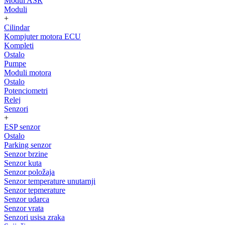
Modul ASR
Moduli
+
Cilindar
Kompjuter motora ECU
Kompleti
Ostalo
Pumpe
Moduli motora
Ostalo
Potenciometri
Relej
Senzori
+
ESP senzor
Ostalo
Parking senzor
Senzor brzine
Senzor kuta
Senzor položaja
Senzor temperature unutarnji
Senzor tepmerature
Senzor udarca
Senzor vrata
Senzori usisa zraka