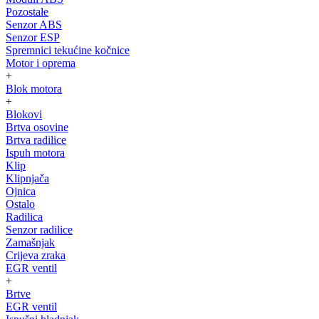
Pozostałe
Senzor ABS
Senzor ESP
Spremnici tekućine kočnice
Motor i oprema
+
Blok motora
+
Blokovi
Brtva osovine
Brtva radilice
Ispuh motora
Klip
Klipnjača
Ojnica
Ostalo
Radilica
Senzor radilice
Zamašnjak
Crijeva zraka
EGR ventil
+
Brtve
EGR ventil