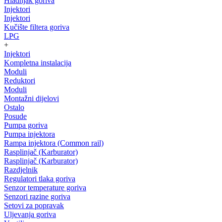
Hladnjak goriva
Injektori
Injektori
Kučište filtera goriva
LPG
+
Injektori
Kompletna instalacija
Moduli
Reduktori
Moduli
Montažni dijelovi
Ostalo
Posude
Pumpa goriva
Pumpa injektora
Rampa injektora (Common rail)
Rasplinjač (Karburator)
Rasplinjač (Karburator)
Razdjelnik
Regulatori tlaka goriva
Senzor temperature goriva
Senzori razine goriva
Setovi za popravak
Uljevanja goriva