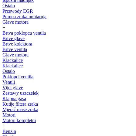
Ispušni hladnjak
Ostalo
Przewody EGR
Pumpa zraka unutarnja
Glave motora
+
Brtva poklopca ventila
Brtve glave
Brtve kolektora
Brtve ventila
Glave motora
Klackalice
Klackalice
Ostalo
Poklopci ventila
Ventili
Vijci glave
Zestawy uszczelek
Klapna gasa
Kutije filtera zraka
Mjerač mase zraka
Motori
Motori kompletni
+
Benzin