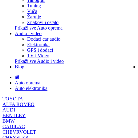
Tahograf
Tuning
Vuča
Žarulje
Znakovi i ostalo
Prikaži sve Auto oprema
Audio i video
Dodaci car audio
Elektronika
GPS i dodaci
TV i Video
Prikaži sve Audio i video
Blog
Auto oprema
Auto elektronika
TOYOTA
ALFA ROMEO
AUDI
BENTLEY
BMW
CADILAC
CHEVRVOLET
CHRYSLER