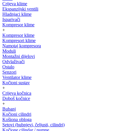
Crijeva klime
Ekspanzijski ventili
Hladnjaci klime
Isparivači
Kompresor klime
+
Kompresor klime
Kompresori klime
Namotaj kompresora
Moduli
Montažni dijelovi
Odvlaživači
Ostalo
Senzori
Ventilator klime
Kočioni sustav
+
Crijeva kočnica
Doboš kočnice
+
Bubanj
Kočioni cilindri
Košiona obloga
Setovi (bubnjevi, čeljusti, cilindri)
Kočione cilindar / pumpe