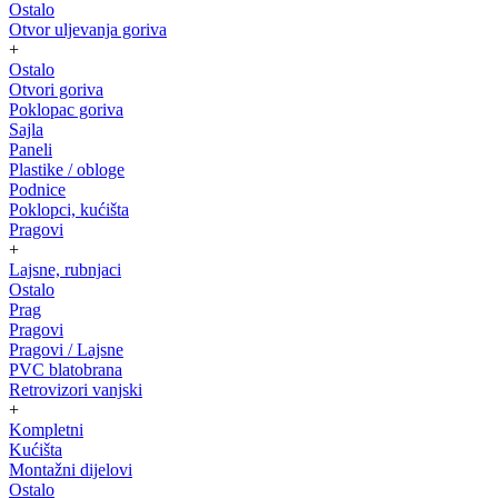
Ostalo
Otvor uljevanja goriva
+
Ostalo
Otvori goriva
Poklopac goriva
Sajla
Paneli
Plastike / obloge
Podnice
Poklopci, kućišta
Pragovi
+
Lajsne, rubnjaci
Ostalo
Prag
Pragovi
Pragovi / Lajsne
PVC blatobrana
Retrovizori vanjski
+
Kompletni
Kućišta
Montažni dijelovi
Ostalo