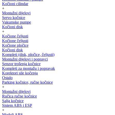
Kočioni cilindar
+
Montažni dijelovi
Servo kočnice
Vakumske pumpe
Kočioni disk
+
Kočione čeljusti
Kočione čeljusti
Kočione pločice
Kočioni disk
Kompleti (disk, pločice, čeljusti)
Montažni dijelovi i popravci
Senzor trošenja kočnice
Kompleti za montažu i popravak
Korektori sile kočenja
Ostalo
Parking kočnice, ručne kočnice
+
Montažni dijelovi
Ručica ručne kočnice
Salja kočnice
Sistem ABS i ESP
+
Moduli ABS