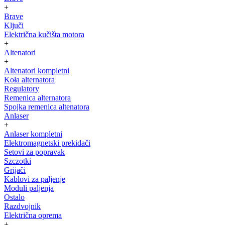
+
Brave
Ključi
Električna kučišta motora
+
Altenatori
+
Altenatori kompletni
Koła alternatora
Regulatory
Remenica alternatora
Spojka remenica altenatora
Anlaser
+
Anlaser kompletni
Elektromagnetski prekidači
Setovi za popravak
Szczotki
Grijači
Kablovi za paljenje
Moduli paljenja
Ostalo
Razdvojnik
Električna oprema
+