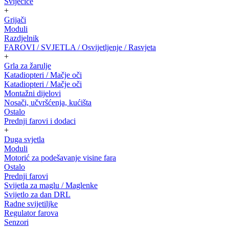
Sviječice
+
Grijači
Moduli
Razdjelnik
FAROVI / SVJETLA / Osvijetljenje / Rasvjeta
+
Grla za žarulje
Katadiopteri / Mačje oči
Katadiopteri / Mačje oči
Montažni dijelovi
Nosači, učvršćenja, kućišta
Ostalo
Prednji farovi i dodaci
+
Duga svjetla
Moduli
Motorić za podešavanje visine fara
Ostalo
Prednji farovi
Svijetla za maglu / Maglenke
Svijetlo za dan DRL
Radne svijetiljke
Regulator farova
Senzori