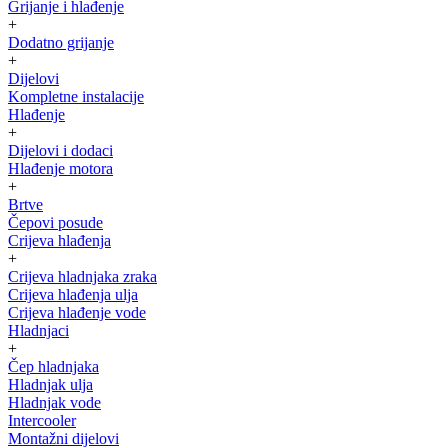
Grijanje i hlađenje
+
Dodatno grijanje
+
Dijelovi
Kompletne instalacije
Hlađenje
+
Dijelovi i dodaci
Hlađenje motora
+
Brtve
Čepovi posude
Crijeva hlađenja
+
Crijeva hladnjaka zraka
Crijeva hlađenja ulja
Crijeva hlađenje vode
Hladnjaci
+
Čep hladnjaka
Hladnjak ulja
Hladnjak vode
Intercooler
Montažni dijelovi