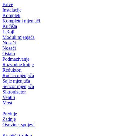
Brtve
Instalacije
Kompleti
Kompletni mjenjači
Kučišta
Ležaji
Moduli mjenjača
Nosači
Nosači
Ostalo
Podmazivanje
Razvodne kutije
Reduktori
Ručica mjenjača
Sajle mjenjača
Senzor mjenjača
Sikronizator
Ventili
Most
+
Prednje
Zadnje
Osovine, spojevi
+
Kinetički zglob