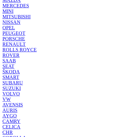
MAZDA
MERCEDES
MINI
MITSUBISHI
NISSAN
OPEL
PEUGEOT
PORSCHE
RENAULT
ROLLS ROYCE
ROVER
SAAB
SEAT
ŠKODA
SMART
SUBARU
SUZUKI
VOLVO
VW
AVENSIS
AURIS
AYGO
CAMRY
CELICA
CHR