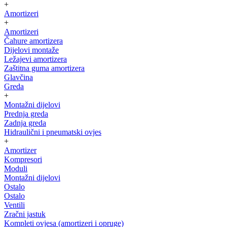
+
Amortizeri
+
Amortizeri
Čahure amortizera
Dijelovi montaže
Ležajevi amortizera
Zaštitna guma amortizera
Glavčina
Greda
+
Montažni dijelovi
Prednja greda
Zadnja greda
Hidraulični i pneumatski ovjes
+
Amortizer
Kompresori
Moduli
Montažni dijelovi
Ostalo
Ostalo
Ventili
Zračni jastuk
Kompleti ovjesa (amortizeri i opruge)