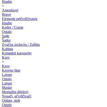
Haube
+
Amortizeri
Brave
Elementi pričvršćivanja
Haube
Keder / Gume
Ostalo
Sajle
Šarke
Zvučna izolacija / Zaštita
Kabina
Kompleti karoserije
Krov
+
Krov
Krovne šine
Lajsne
Ostalo
Lajsne
Maske
Montažni dijelovi
Nosači, učvrščivači
Oplata, stub
Ostalo