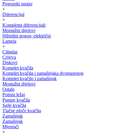
Pogonski sustav
+
Diferencijal
+
Kompletni diferencijali
Montažni dijelovi
Hibridni pogon, električni
Lamela
+
Cilindar
Crijeva
Diskovi
Komplet kvačila
Komplet kvačila i zamašnjaka dvomasenog
Komplet kvačilo i zamašnjak
Montažni dijelovi
Ostalo
Potisni ležaj
Pumpe kvačila
Sajle kvačila
Tlačne ploče kvačila
Zamašnjak
Zamašnjak
Mjenjači
+