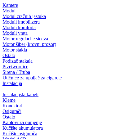
Kamere
Modul
Modul zračnih jastuka
Moduli imobilizera
Moduli komforta
Moduli vrata
Motor regulacije siceva
Motor šiber (krovni prozor)
Motor stakla
Ostalo
Podizač stakala
Przetwornice
Sirena / Truba
Utičnice za upaljač za cigarete
Instalacija
+
Instalacijski kabeli
Kleme
Konektori
Osigurači
Ostalo
Kablovi za punjenje
Kučište akumulatora
Kučište osigurača