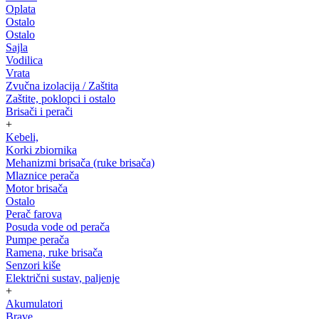
Oplata
Ostalo
Ostalo
Sajla
Vodilica
Vrata
Zvučna izolacija / Zaštita
Zaštite, poklopci i ostalo
Brisači i perači
+
Kebeli,
Korki zbiornika
Mehanizmi brisača (ruke brisača)
Mlaznice perača
Motor brisača
Ostalo
Perač farova
Posuda vode od perača
Pumpe perača
Ramena, ruke brisača
Senzori kiše
Električni sustav, paljenje
+
Akumulatori
Brave