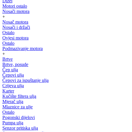
Dizel
Motori ostalo
Nosači motora
+
Nosač motora
Nosači i držači
Ostalo
Ovjesi motora
Ostalo
Podmazivanje motora
+
Brtve
Brtve, posude
Čep ulja
Čepovi ulja
Čepovi za ispuštanje ulja
Crijeva ulja
Karter
Kučište filtera ulja
Mjerač ulja
Mlaznice za ulje
Ostalo
Pogonski dijelovi
Pumpa ulja
Senzor pritiska ulja