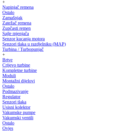
+
Napinjač remena
Ostalo
Zamašnjak
Zatežač remena
Zupčasti remen
Sajle mjenjača
Senzor kucanja motora
Senzori tlaka u razdjelniku (MAP)
Turbina / Turbopunjač
+
Brtve
Crijevo turbine
Kompletne turbine
Moduli
Montažni dijelovi
Ostalo
Podmazivanje
Regulator
Senzori tlaka
Usisni kolektor
Vakumske pumpe
Vakumski ventili
Ostalo
Ovjes