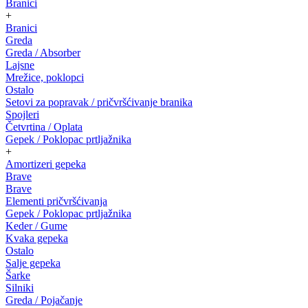
Branici
+
Branici
Greda
Greda / Absorber
Lajsne
Mrežice, poklopci
Ostalo
Setovi za popravak / pričvršćivanje branika
Spojleri
Četvrtina / Oplata
Gepek / Poklopac prtljažnika
+
Amortizeri gepeka
Brave
Brave
Elementi pričvršćivanja
Gepek / Poklopac prtljažnika
Keder / Gume
Kvaka gepeka
Ostalo
Salje gepeka
Šarke
Silniki
Greda / Pojačanje