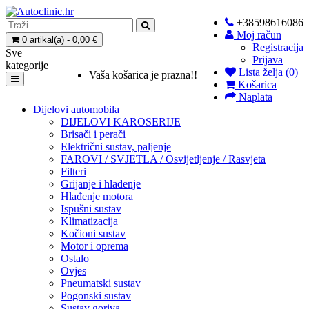
+38598616086
Moj račun
0 artikal(a) - 0,00 €
Registracija
Sve
Prijava
kategorije
Lista želja (0)
Vaša košarica je prazna!!
Košarica
Naplata
Dijelovi automobila
DIJELOVI KAROSERIJE
Brisači i perači
Električni sustav, paljenje
FAROVI / SVJETLA / Osvijetljenje / Rasvjeta
Filteri
Grijanje i hlađenje
Hlađenje motora
Ispušni sustav
Klimatizacija
Kočioni sustav
Motor i oprema
Ostalo
Ovjes
Pneumatski sustav
Pogonski sustav
Sustav goriva