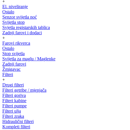
+
El. niveliranje
Ostalo
Senzor svijetla noć
Svijetla stop
Svjetla registarskih tablica
Zadnji farovi i dodaci
+
Farovi rikverca
Ostalo
Stop svijetla
Svijetla za maglu / Maglenke
Zadnji farovi
Žmigavac
Filteri
+
Drugi filteri
Filteri getribe / mjenjača
Filteri goriva
Filteri kabine
Filteri pumpe
Filteri ulja
Filteri zraka
Hidraulični filteri
Kompleti filteri