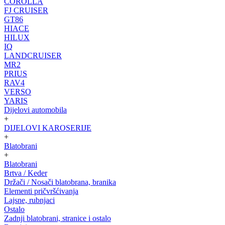
COROLLA
FJ CRUISER
GT86
HIACE
HILUX
IQ
LANDCRUISER
MR2
PRIUS
RAV4
VERSO
YARIS
Dijelovi automobila
+
DIJELOVI KAROSERIJE
+
Blatobrani
+
Blatobrani
Brtva / Keder
Držači / Nosači blatobrana, branika
Elementi pričvršćivanja
Lajsne, rubnjaci
Ostalo
Zadnji blatobrani, stranice i ostalo