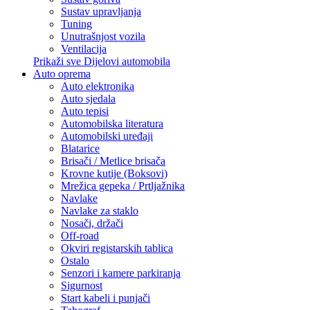
Sustav upravljanja
Tuning
Unutrašnjost vozila
Ventilacija
Prikaži sve Dijelovi automobila
Auto oprema
Auto elektronika
Auto sjedala
Auto tepisi
Automobilska literatura
Automobilski uređaji
Blatarice
Brisači / Metlice brisača
Krovne kutije (Boksovi)
Mrežica gepeka / Prtljažnika
Navlake
Navlake za staklo
Nosači, držači
Off-road
Okviri registarskih tablica
Ostalo
Senzori i kamere parkiranja
Sigurnost
Start kabeli i punjači