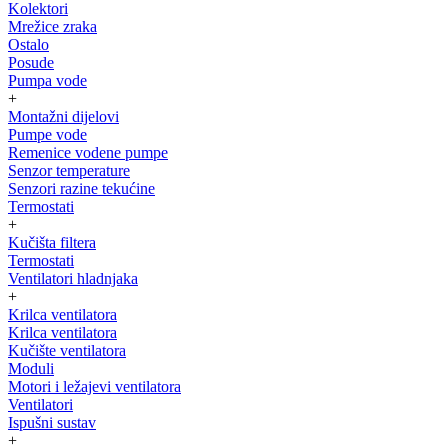
Kolektori
Mrežice zraka
Ostalo
Posude
Pumpa vode
+
Montažni dijelovi
Pumpe vode
Remenice vodene pumpe
Senzor temperature
Senzori razine tekućine
Termostati
+
Kučišta filtera
Termostati
Ventilatori hladnjaka
+
Krilca ventilatora
Krilca ventilatora
Kučište ventilatora
Moduli
Motori i ležajevi ventilatora
Ventilatori
Ispušni sustav
+