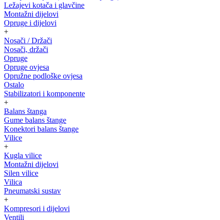
Ležajevi kotača i glavčine
Montažni dijelovi
Opruge i dijelovi
+
Nosači / Držači
Nosači, držači
Opruge
Opruge ovjesa
Opružne podloške ovjesa
Ostalo
Stabilizatori i komponente
+
Balans štanga
Gume balans štange
Konektori balans štange
Vilice
+
Kugla vilice
Montažni dijelovi
Silen vilice
Vilica
Pneumatski sustav
+
Kompresori i dijelovi
Ventili