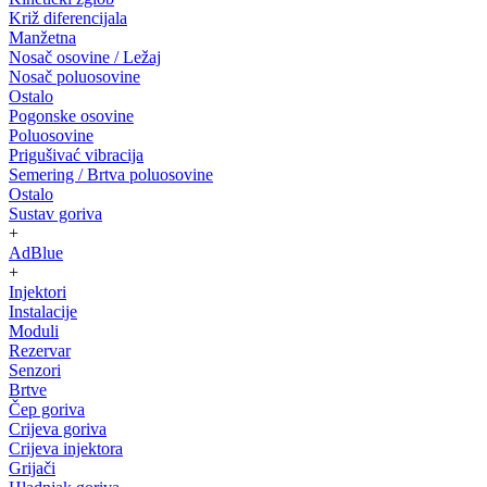
Križ diferencijala
Manžetna
Nosač osovine / Ležaj
Nosač poluosovine
Ostalo
Pogonske osovine
Poluosovine
Prigušivać vibracija
Semering / Brtva poluosovine
Ostalo
Sustav goriva
+
AdBlue
+
Injektori
Instalacije
Moduli
Rezervar
Senzori
Brtve
Čep goriva
Crijeva goriva
Crijeva injektora
Grijači