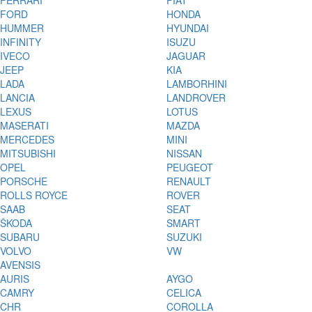
FERRARI
FIAT
FORD
HONDA
HUMMER
HYUNDAI
INFINITY
ISUZU
IVECO
JAGUAR
JEEP
KIA
LADA
LAMBORHINI
LANCIA
LANDROVER
LEXUS
LOTUS
MASERATI
MAZDA
MERCEDES
MINI
MITSUBISHI
NISSAN
OPEL
PEUGEOT
PORSCHE
RENAULT
ROLLS ROYCE
ROVER
SAAB
SEAT
ŠKODA
SMART
SUBARU
SUZUKI
VOLVO
VW
AVENSIS
AURIS
AYGO
CAMRY
CELICA
CHR
COROLLA