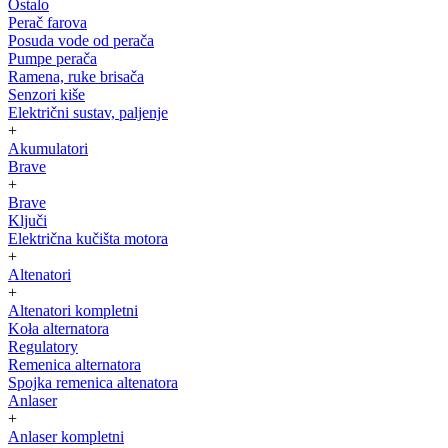
Ostalo
Perač farova
Posuda vode od perača
Pumpe perača
Ramena, ruke brisača
Senzori kiše
Električni sustav, paljenje
+
Akumulatori
Brave
+
Brave
Ključi
Električna kučišta motora
+
Altenatori
+
Altenatori kompletni
Koła alternatora
Regulatory
Remenica alternatora
Spojka remenica altenatora
Anlaser
+
Anlaser kompletni