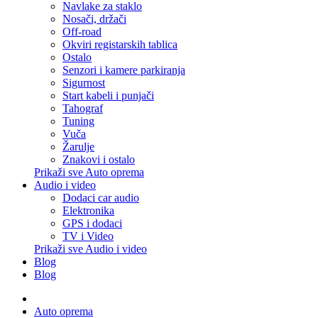
Navlake za staklo
Nosači, držači
Off-road
Okviri registarskih tablica
Ostalo
Senzori i kamere parkiranja
Sigurnost
Start kabeli i punjači
Tahograf
Tuning
Vuča
Žarulje
Znakovi i ostalo
Prikaži sve Auto oprema
Audio i video
Dodaci car audio
Elektronika
GPS i dodaci
TV i Video
Prikaži sve Audio i video
Blog
Blog
Auto oprema