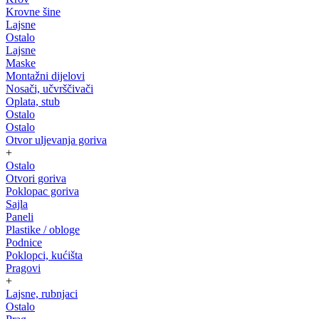
Krovne šine
Lajsne
Ostalo
Lajsne
Maske
Montažni dijelovi
Nosači, učvrščivači
Oplata, stub
Ostalo
Ostalo
Otvor uljevanja goriva
+
Ostalo
Otvori goriva
Poklopac goriva
Sajla
Paneli
Plastike / obloge
Podnice
Poklopci, kućišta
Pragovi
+
Lajsne, rubnjaci
Ostalo