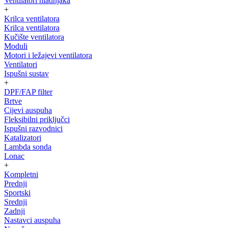
Ventilatori hladnjaka
+
Krilca ventilatora
Krilca ventilatora
Kučište ventilatora
Moduli
Motori i ležajevi ventilatora
Ventilatori
Ispušni sustav
+
DPF/FAP filter
Brtve
Cijevi auspuha
Fleksibilni priključci
Ispušni razvodnici
Katalizatori
Lambda sonda
Lonac
+
Kompletni
Prednji
Sportski
Srednji
Zadnji
Nastavci auspuha