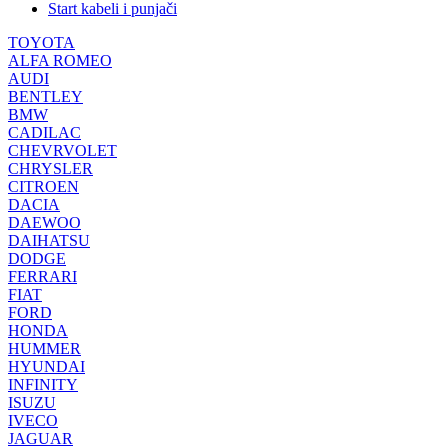
Start kabeli i punjači
TOYOTA
ALFA ROMEO
AUDI
BENTLEY
BMW
CADILAC
CHEVRVOLET
CHRYSLER
CITROEN
DACIA
DAEWOO
DAIHATSU
DODGE
FERRARI
FIAT
FORD
HONDA
HUMMER
HYUNDAI
INFINITY
ISUZU
IVECO
JAGUAR