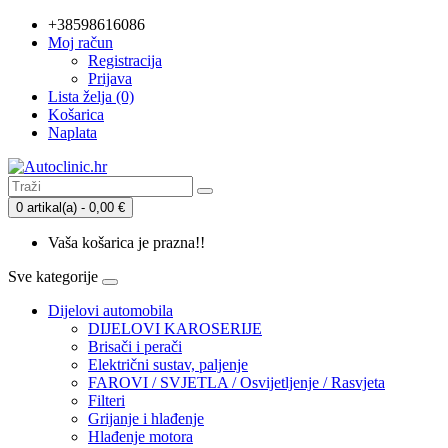
+38598616086
Moj račun
Registracija
Prijava
Lista želja (0)
Košarica
Naplata
0 artikal(a) - 0,00 €
Vaša košarica je prazna!!
Sve kategorije
Dijelovi automobila
DIJELOVI KAROSERIJE
Brisači i perači
Električni sustav, paljenje
FAROVI / SVJETLA / Osvijetljenje / Rasvjeta
Filteri
Grijanje i hlađenje
Hlađenje motora