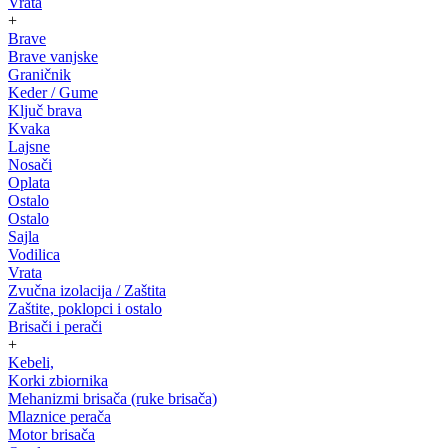
Vrata
+
Brave
Brave vanjske
Graničnik
Keder / Gume
Ključ brava
Kvaka
Lajsne
Nosači
Oplata
Ostalo
Ostalo
Sajla
Vodilica
Vrata
Zvučna izolacija / Zaštita
Zaštite, poklopci i ostalo
Brisači i perači
+
Kebeli,
Korki zbiornika
Mehanizmi brisača (ruke brisača)
Mlaznice perača
Motor brisača