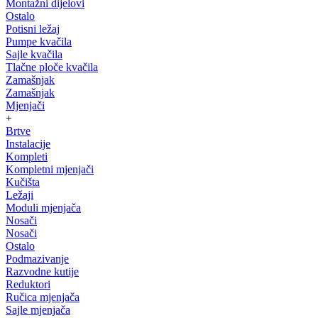
Montažni dijelovi
Ostalo
Potisni ležaj
Pumpe kvačila
Sajle kvačila
Tlačne ploče kvačila
Zamašnjak
Zamašnjak
Mjenjači
+
Brtve
Instalacije
Kompleti
Kompletni mjenjači
Kučišta
Ležaji
Moduli mjenjača
Nosači
Nosači
Ostalo
Podmazivanje
Razvodne kutije
Reduktori
Ručica mjenjača
Sajle mjenjača