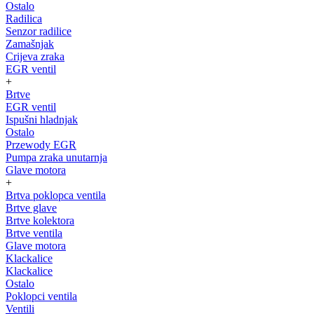
Ostalo
Radilica
Senzor radilice
Zamašnjak
Crijeva zraka
EGR ventil
+
Brtve
EGR ventil
Ispušni hladnjak
Ostalo
Przewody EGR
Pumpa zraka unutarnja
Glave motora
+
Brtva poklopca ventila
Brtve glave
Brtve kolektora
Brtve ventila
Glave motora
Klackalice
Klackalice
Ostalo
Poklopci ventila
Ventili