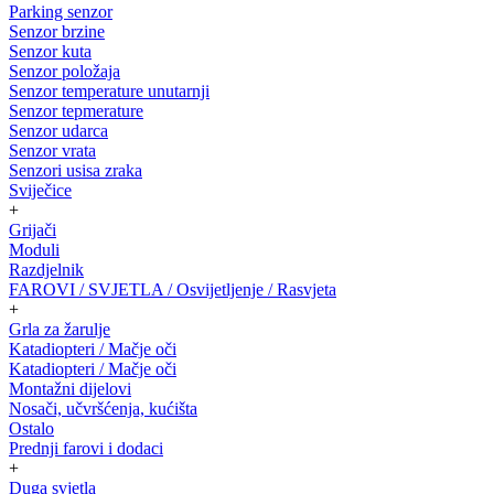
Parking senzor
Senzor brzine
Senzor kuta
Senzor položaja
Senzor temperature unutarnji
Senzor tepmerature
Senzor udarca
Senzor vrata
Senzori usisa zraka
Sviječice
+
Grijači
Moduli
Razdjelnik
FAROVI / SVJETLA / Osvijetljenje / Rasvjeta
+
Grla za žarulje
Katadiopteri / Mačje oči
Katadiopteri / Mačje oči
Montažni dijelovi
Nosači, učvršćenja, kućišta
Ostalo
Prednji farovi i dodaci
+
Duga svjetla