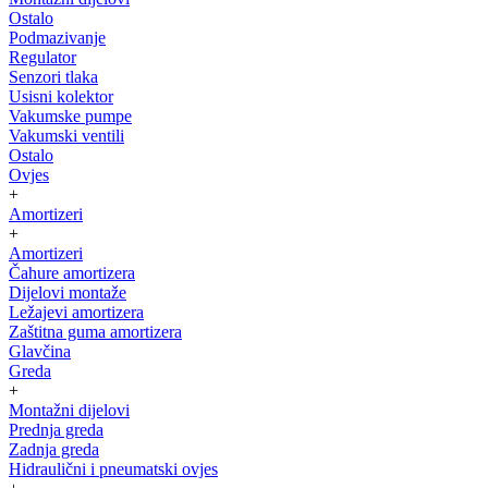
Ostalo
Podmazivanje
Regulator
Senzori tlaka
Usisni kolektor
Vakumske pumpe
Vakumski ventili
Ostalo
Ovjes
+
Amortizeri
+
Amortizeri
Čahure amortizera
Dijelovi montaže
Ležajevi amortizera
Zaštitna guma amortizera
Glavčina
Greda
+
Montažni dijelovi
Prednja greda
Zadnja greda
Hidraulični i pneumatski ovjes