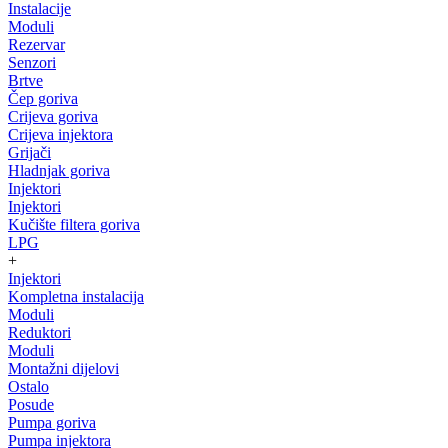
Instalacije
Moduli
Rezervar
Senzori
Brtve
Čep goriva
Crijeva goriva
Crijeva injektora
Grijači
Hladnjak goriva
Injektori
Injektori
Kučište filtera goriva
LPG
+
Injektori
Kompletna instalacija
Moduli
Reduktori
Moduli
Montažni dijelovi
Ostalo
Posude
Pumpa goriva
Pumpa injektora