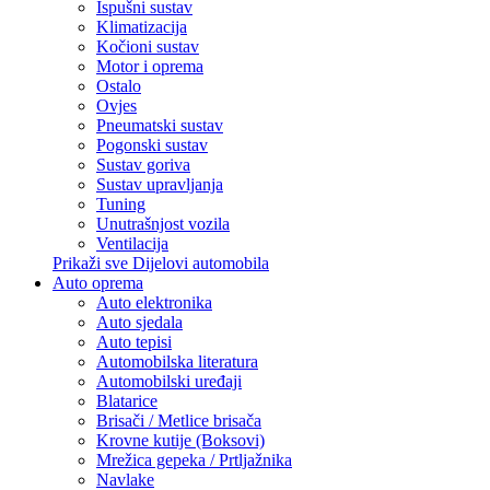
Ispušni sustav
Klimatizacija
Kočioni sustav
Motor i oprema
Ostalo
Ovjes
Pneumatski sustav
Pogonski sustav
Sustav goriva
Sustav upravljanja
Tuning
Unutrašnjost vozila
Ventilacija
Prikaži sve Dijelovi automobila
Auto oprema
Auto elektronika
Auto sjedala
Auto tepisi
Automobilska literatura
Automobilski uređaji
Blatarice
Brisači / Metlice brisača
Krovne kutije (Boksovi)
Mrežica gepeka / Prtljažnika
Navlake