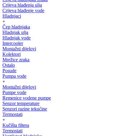
Crijeva hlađenja ulja
Crijeva hlađenje vode
Hladnjaci
+
Čep hladnjaka
Hladnjak ulja
Hladnjak vode
Intercooler
Montažni dijelovi
Kolektori
Mrežice zraka
Ostalo
Posude
Pumpa vode
+
Montažni dijelovi
Pumpe vode
Remenice vodene pumpe
Senzor temperature
Senzori razine tekućine
Termostati
+
Kučišta filtera
Termostati