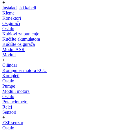
+
Instalacijski kabeli
Kleme
Konektori
Osigurači
Ostalo
Kablovi za punjenje
Kučište akumulatora
Kučište osigurača
Modul ASR
Moduli
+
Cilindar
Kompjuter motora ECU
Kompleti
Ostalo
Pumpe
Moduli motora
Ostalo
Potenciometri
Relej
Senzori
+
ESP senzor
Ostalo