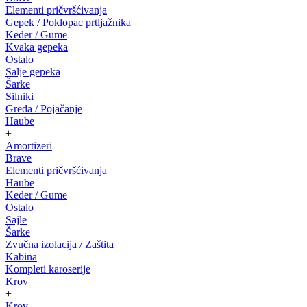
Elementi pričvršćivanja
Gepek / Poklopac prtljažnika
Keder / Gume
Kvaka gepeka
Ostalo
Salje gepeka
Šarke
Silniki
Greda / Pojačanje
Haube
+
Amortizeri
Brave
Elementi pričvršćivanja
Haube
Keder / Gume
Ostalo
Sajle
Šarke
Zvučna izolacija / Zaštita
Kabina
Kompleti karoserije
Krov
+
Krov