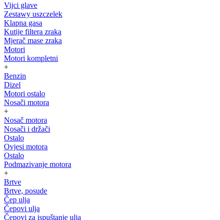
Vijci glave
Zestawy uszczelek
Klapna gasa
Kutije filtera zraka
Mjerač mase zraka
Motori
Motori kompletni
+
Benzin
Dizel
Motori ostalo
Nosači motora
+
Nosač motora
Nosači i držači
Ostalo
Ovjesi motora
Ostalo
Podmazivanje motora
+
Brtve
Brtve, posude
Čep ulja
Čepovi ulja
Čepovi za ispuštanje ulja