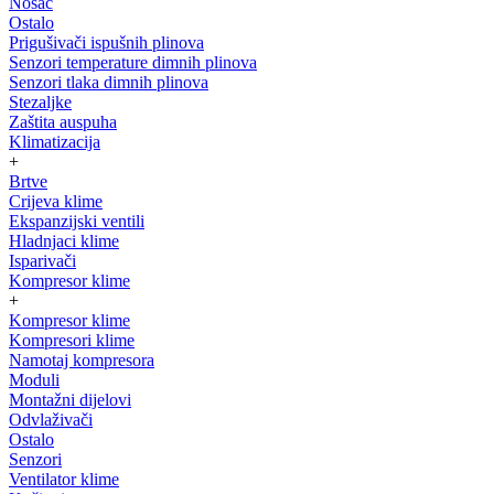
Nosač
Ostalo
Prigušivači ispušnih plinova
Senzori temperature dimnih plinova
Senzori tlaka dimnih plinova
Stezaljke
Zaštita auspuha
Klimatizacija
+
Brtve
Crijeva klime
Ekspanzijski ventili
Hladnjaci klime
Isparivači
Kompresor klime
+
Kompresor klime
Kompresori klime
Namotaj kompresora
Moduli
Montažni dijelovi
Odvlaživači
Ostalo
Senzori
Ventilator klime