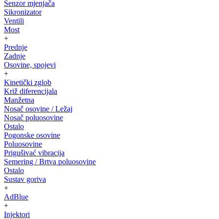
Senzor mjenjača
Sikronizator
Ventili
Most
+
Prednje
Zadnje
Osovine, spojevi
+
Kinetički zglob
Križ diferencijala
Manžetna
Nosač osovine / Ležaj
Nosač poluosovine
Ostalo
Pogonske osovine
Poluosovine
Prigušivać vibracija
Semering / Brtva poluosovine
Ostalo
Sustav goriva
+
AdBlue
+
Injektori