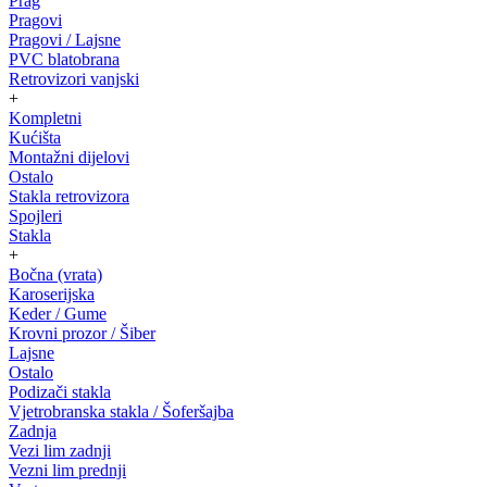
Prag
Pragovi
Pragovi / Lajsne
PVC blatobrana
Retrovizori vanjski
+
Kompletni
Kućišta
Montažni dijelovi
Ostalo
Stakla retrovizora
Spojleri
Stakla
+
Bočna (vrata)
Karoserijska
Keder / Gume
Krovni prozor / Šiber
Lajsne
Ostalo
Podizači stakla
Vjetrobranska stakla / Šoferšajba
Zadnja
Vezi lim zadnji
Vezni lim prednji