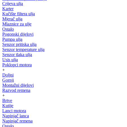
Crijeva ulja
Karter
Kučište filtera ulja
Mjerač ulja
Mlaznice za ulje
Ostalo
Pogonski dijelovi
Pumpa ulja
Senzor pritiska ulja
Senzor temperature ulja
Senzor tlaka ulja
Usis ulja
Poklopci motora
+
Doljni
Gornji
Montažni dijelovi
Razvod remena
+
Brtve
Kutije
Lanci motora
Napinjač lanca
Napinjač remena
Ostalo