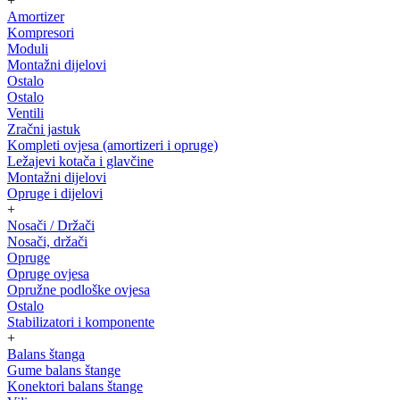
+
Amortizer
Kompresori
Moduli
Montažni dijelovi
Ostalo
Ostalo
Ventili
Zračni jastuk
Kompleti ovjesa (amortizeri i opruge)
Ležajevi kotača i glavčine
Montažni dijelovi
Opruge i dijelovi
+
Nosači / Držači
Nosači, držači
Opruge
Opruge ovjesa
Opružne podloške ovjesa
Ostalo
Stabilizatori i komponente
+
Balans štanga
Gume balans štange
Konektori balans štange