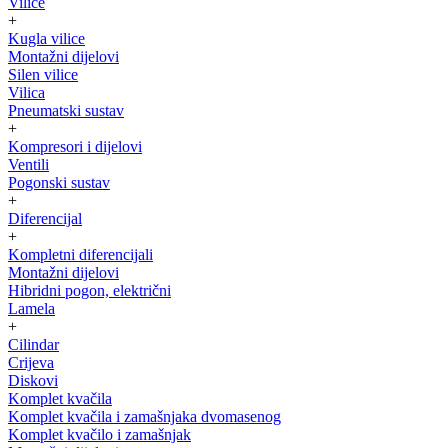
Vilice
+
Kugla vilice
Montažni dijelovi
Silen vilice
Vilica
Pneumatski sustav
+
Kompresori i dijelovi
Ventili
Pogonski sustav
+
Diferencijal
+
Kompletni diferencijali
Montažni dijelovi
Hibridni pogon, električni
Lamela
+
Cilindar
Crijeva
Diskovi
Komplet kvačila
Komplet kvačila i zamašnjaka dvomasenog
Komplet kvačilo i zamašnjak