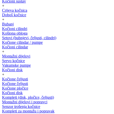
Kočioni sustav
+
Crijeva kočnica
Doboš kočnice
+
Bubanj
Kočioni cilindri
Košiona obloga
Setovi (bubnjevi, čeljusti, cilindri)
Kočione cilindar / pumpe
Kočioni cilindar
+
Montažni dijelovi
Servo kočnice
Vakumske pumpe
Kočioni disk
+
Kočione čeljusti
Kočione čeljusti
Kočione pločice
Kočioni disk
Kompleti (disk, pločice, čeljusti)
Montažni dijelovi i popravci
Senzor trošenja kočnice
Kompleti za montažu i popravak