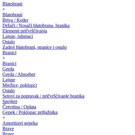
Blatobrani
+
Blatobrani
Brtva / Keder
Držači / Nosači blatobrana, branika
Elementi pričvršćivanja
Lajsne, rubnjaci
Ostalo
Zadnji blatobrani, stranice i ostalo
Branici
+
Branici
Greda
Greda / Absorber
Lajsne
Mrežice, poklopci
Ostalo
Setovi za popravak / pričvršćivanje branika
Spojleri
Četvrtina / Oplata
Gepek / Poklopac prtljažnika
+
Amortizeri gepeka
Brave
Brave