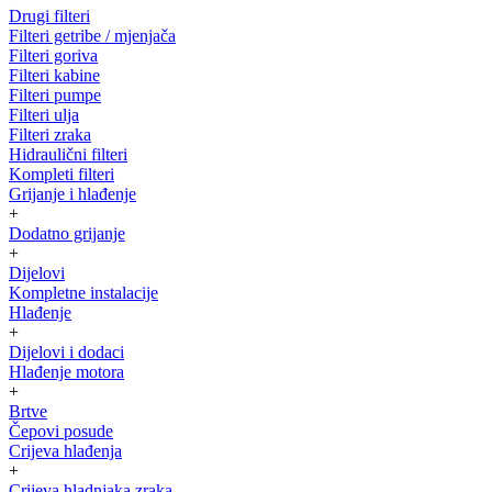
Drugi filteri
Filteri getribe / mjenjača
Filteri goriva
Filteri kabine
Filteri pumpe
Filteri ulja
Filteri zraka
Hidraulični filteri
Kompleti filteri
Grijanje i hlađenje
+
Dodatno grijanje
+
Dijelovi
Kompletne instalacije
Hlađenje
+
Dijelovi i dodaci
Hlađenje motora
+
Brtve
Čepovi posude
Crijeva hlađenja
+
Crijeva hladnjaka zraka