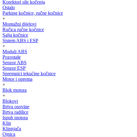
Korektori sile kočenja
Ostalo
Parking kočnice, ručne kočnice
+
Montažni dijelovi
Ručica ručne kočnice
Salja kočnice
Sistem ABS i ESP
+
Moduli ABS
Pozostałe
Senzor ABS
Senzor ESP
Spremnici tekućine kočnice
Motor i oprema
+
Blok motora
+
Blokovi
Brtva osovine
Brtva radilice
Ispuh motora
Klip
Klipnjača
Ojnica