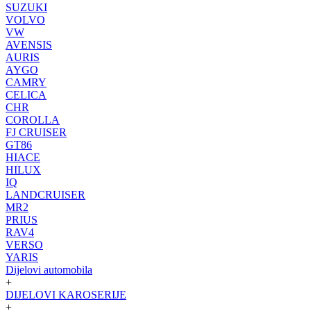
SUZUKI
VOLVO
VW
AVENSIS
AURIS
AYGO
CAMRY
CELICA
CHR
COROLLA
FJ CRUISER
GT86
HIACE
HILUX
IQ
LANDCRUISER
MR2
PRIUS
RAV4
VERSO
YARIS
Dijelovi automobila
+
DIJELOVI KAROSERIJE
+