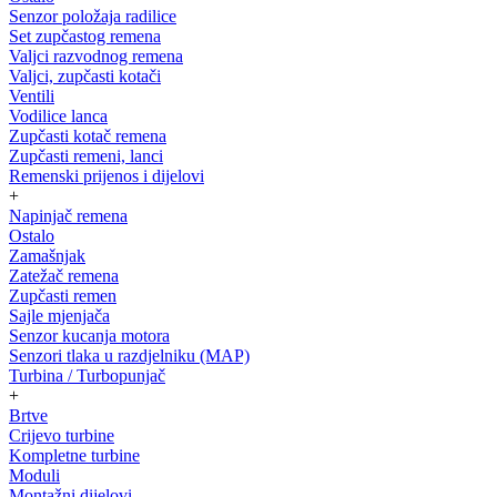
Senzor položaja radilice
Set zupčastog remena
Valjci razvodnog remena
Valjci, zupčasti kotači
Ventili
Vodilice lanca
Zupčasti kotač remena
Zupčasti remeni, lanci
Remenski prijenos i dijelovi
+
Napinjač remena
Ostalo
Zamašnjak
Zatežač remena
Zupčasti remen
Sajle mjenjača
Senzor kucanja motora
Senzori tlaka u razdjelniku (MAP)
Turbina / Turbopunjač
+
Brtve
Crijevo turbine
Kompletne turbine
Moduli
Montažni dijelovi