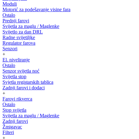
Moduli
Motorić za podešavanje visine fara
Ostalo
Prednji farovi
Svijetla za maglu / Maglenke
Svijetlo za dan DRL
Radne svijetiljke
Regulator farova
Senzori
+
El. niveliranje
Ostalo
Senzor svijetla noć
Svijetla stop
Svjetla registarskih tablica
Zadnji farovi i dodaci
+
Farovi rikverca
Ostalo
Stop svijetla
Svijetla za maglu / Maglenke
Zadnji farovi
Žmigavac
Filteri
+