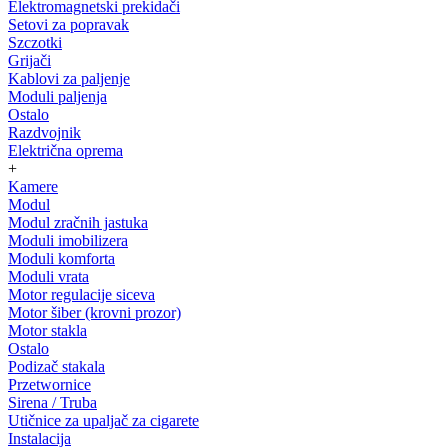
Elektromagnetski prekidači
Setovi za popravak
Szczotki
Grijači
Kablovi za paljenje
Moduli paljenja
Ostalo
Razdvojnik
Električna oprema
+
Kamere
Modul
Modul zračnih jastuka
Moduli imobilizera
Moduli komforta
Moduli vrata
Motor regulacije siceva
Motor šiber (krovni prozor)
Motor stakla
Ostalo
Podizač stakala
Przetwornice
Sirena / Truba
Utičnice za upaljač za cigarete
Instalacija