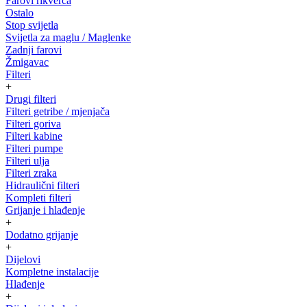
Farovi rikverca
Ostalo
Stop svijetla
Svijetla za maglu / Maglenke
Zadnji farovi
Žmigavac
Filteri
+
Drugi filteri
Filteri getribe / mjenjača
Filteri goriva
Filteri kabine
Filteri pumpe
Filteri ulja
Filteri zraka
Hidraulični filteri
Kompleti filteri
Grijanje i hlađenje
+
Dodatno grijanje
+
Dijelovi
Kompletne instalacije
Hlađenje
+