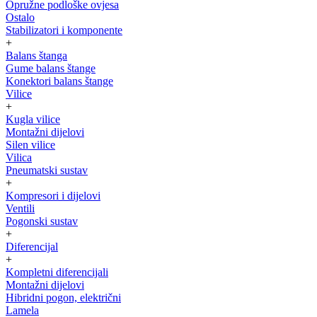
Opružne podloške ovjesa
Ostalo
Stabilizatori i komponente
+
Balans štanga
Gume balans štange
Konektori balans štange
Vilice
+
Kugla vilice
Montažni dijelovi
Silen vilice
Vilica
Pneumatski sustav
+
Kompresori i dijelovi
Ventili
Pogonski sustav
+
Diferencijal
+
Kompletni diferencijali
Montažni dijelovi
Hibridni pogon, električni
Lamela