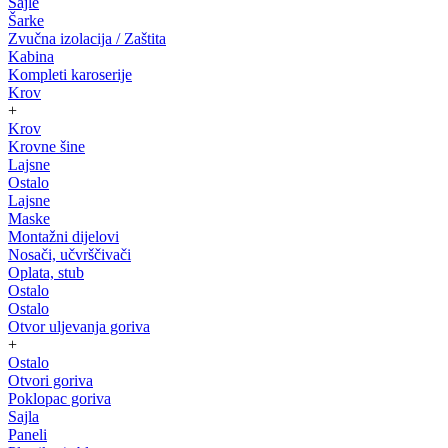
Sajle
Šarke
Zvučna izolacija / Zaštita
Kabina
Kompleti karoserije
Krov
+
Krov
Krovne šine
Lajsne
Ostalo
Lajsne
Maske
Montažni dijelovi
Nosači, učvrščivači
Oplata, stub
Ostalo
Ostalo
Otvor uljevanja goriva
+
Ostalo
Otvori goriva
Poklopac goriva
Sajla
Paneli