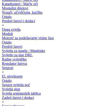
Katadiopteri / Mačje oči
Montažni dijelovi
Nosači, učvršćenja, kućišta
Ostalo
Prednji farovi i dodaci
+
Duga svjetla
Moduli
Motorić za podešavanje visine fara
Ostalo
Prednji farovi
Svijetla za maglu / Maglenke
Svijetlo za dan DRL
Radne svijetiljke
Regulator farova
Senzori
+
El. niveliranje
Ostalo
Senzor svijetla noć
Svijetla stop
Svjetla registarskih tablica
Zadnji farovi i dodaci
+