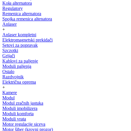
Koła alternatora
Regulatory
Remenica alternatora
Spojka remenica altenatora
Anlaser
+
Anlaser kompletni
Elektromagnetski prekidači
Setovi za popravak
Szczotki
Grijači
Kablovi za paljenje
Moduli paljenja
Ostalo
Razdvojnik
Električna oprema
+
Kamere
Modul
Modul zračnih jastuka
Moduli imobilizera
Moduli komforta
Moduli vrata
Motor regulacije siceva
Motor šiber (krovni prozor)