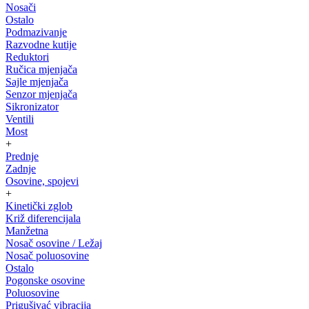
Nosači
Ostalo
Podmazivanje
Razvodne kutije
Reduktori
Ručica mjenjača
Sajle mjenjača
Senzor mjenjača
Sikronizator
Ventili
Most
+
Prednje
Zadnje
Osovine, spojevi
+
Kinetički zglob
Križ diferencijala
Manžetna
Nosač osovine / Ležaj
Nosač poluosovine
Ostalo
Pogonske osovine
Poluosovine
Prigušivać vibracija