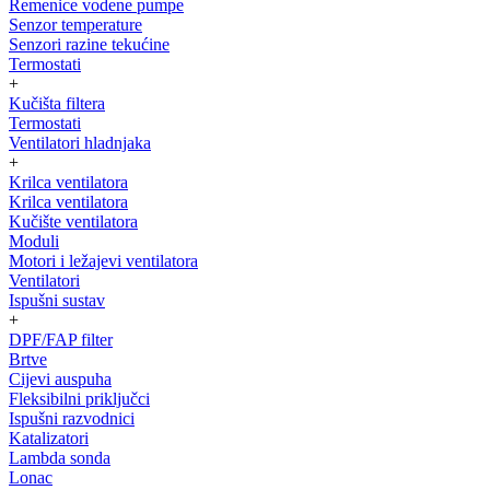
Remenice vodene pumpe
Senzor temperature
Senzori razine tekućine
Termostati
+
Kučišta filtera
Termostati
Ventilatori hladnjaka
+
Krilca ventilatora
Krilca ventilatora
Kučište ventilatora
Moduli
Motori i ležajevi ventilatora
Ventilatori
Ispušni sustav
+
DPF/FAP filter
Brtve
Cijevi auspuha
Fleksibilni priključci
Ispušni razvodnici
Katalizatori
Lambda sonda
Lonac