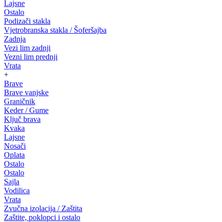
Lajsne
Ostalo
Podizači stakla
Vjetrobranska stakla / Šoferšajba
Zadnja
Vezi lim zadnji
Vezni lim prednji
Vrata
+
Brave
Brave vanjske
Graničnik
Keder / Gume
Ključ brava
Kvaka
Lajsne
Nosači
Oplata
Ostalo
Ostalo
Sajla
Vodilica
Vrata
Zvučna izolacija / Zaštita
Zaštite, poklopci i ostalo