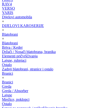
RAV4
VERSO
YARIS
Dijelovi automobila
+
DIJELOVI KAROSERIJE
+
Blatobrani
+
Blatobrani
Brtva / Keder
Držači / Nosači blatobrana, branika
Elementi pričvršćivanja
Lajsne, rubnjaci
Ostalo
Zadnji blatobrani, stranice i ostalo
Branici
+
Branici
Greda
Greda / Absorber
Lajsne
Mrežice, poklopci
Ostalo