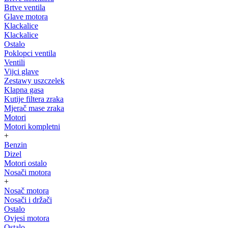
Brtve ventila
Glave motora
Klackalice
Klackalice
Ostalo
Poklopci ventila
Ventili
Vijci glave
Zestawy uszczelek
Klapna gasa
Kutije filtera zraka
Mjerač mase zraka
Motori
Motori kompletni
+
Benzin
Dizel
Motori ostalo
Nosači motora
+
Nosač motora
Nosači i držači
Ostalo
Ovjesi motora
Ostalo