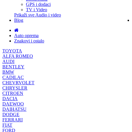
GPS i dodaci
TV i Video
Prikaži sve Audio i video
Blog
Auto oprema
Znakovi i ostalo
TOYOTA
ALFA ROMEO
AUDI
BENTLEY
BMW
CADILAC
CHEVRVOLET
CHRYSLER
CITROEN
DACIA
DAEWOO
DAIHATSU
DODGE
FERRARI
FIAT
FORD