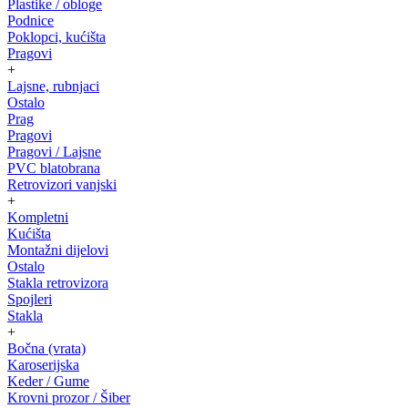
Plastike / obloge
Podnice
Poklopci, kućišta
Pragovi
+
Lajsne, rubnjaci
Ostalo
Prag
Pragovi
Pragovi / Lajsne
PVC blatobrana
Retrovizori vanjski
+
Kompletni
Kućišta
Montažni dijelovi
Ostalo
Stakla retrovizora
Spojleri
Stakla
+
Bočna (vrata)
Karoserijska
Keder / Gume
Krovni prozor / Šiber