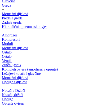
Glavčina
Greda
+
Montažni dijelovi
Prednja greda
Zadnja greda
Hidraulični i pneumatski ovjes
+
Amortizer
Kompresori
Moduli
Montažni dijelovi
Ostalo
Ostalo
Ventili
Zračni jastuk
Kompleti ovjesa (amortizeri i opruge)
Ležajevi kotača i glavčine
Montažni dijelovi
Opruge i dijelovi
+
Nosači / Držači
Nosači, držači
Opruge
Opruge ovjesa