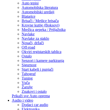
Auto tepisi
Automobilska literatura
Automobilski uređaji
Blatarice
Brisači / Metlice brisača
Krovne kutije (Boksovi)
Mrežica gepeka / Prtljažnika
Navlake
Navlake za staklo
Nosači, držači
Off-road
Okviri registarskih tablica
Ostalo
Senzori i kamere parkiranja
Sigurnost
Start kabeli i punjači
Tahograf
Tuning
Vuča
Žarulje
Znakovi i ostalo
Prikaži sve Auto oprema
Audio i video
Dodaci car audio
Elektronika