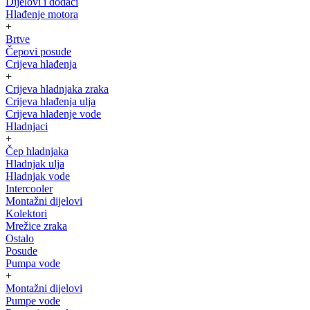
Dijelovi i dodaci
Hlađenje motora
+
Brtve
Čepovi posude
Crijeva hlađenja
+
Crijeva hladnjaka zraka
Crijeva hlađenja ulja
Crijeva hlađenje vode
Hladnjaci
+
Čep hladnjaka
Hladnjak ulja
Hladnjak vode
Intercooler
Montažni dijelovi
Kolektori
Mrežice zraka
Ostalo
Posude
Pumpa vode
+
Montažni dijelovi
Pumpe vode