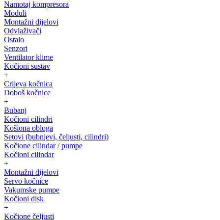
Namotaj kompresora
Moduli
Montažni dijelovi
Odvlaživači
Ostalo
Senzori
Ventilator klime
Kočioni sustav
+
Crijeva kočnica
Doboš kočnice
+
Bubanj
Kočioni cilindri
Košiona obloga
Setovi (bubnjevi, čeljusti, cilindri)
Kočione cilindar / pumpe
Kočioni cilindar
+
Montažni dijelovi
Servo kočnice
Vakumske pumpe
Kočioni disk
+
Kočione čeljusti