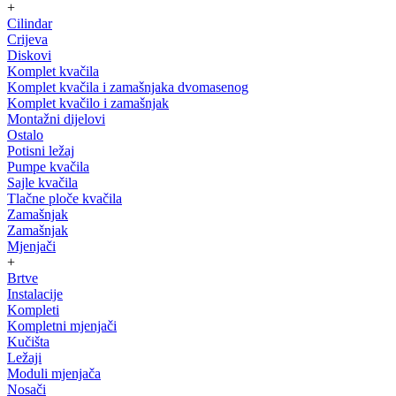
+
Cilindar
Crijeva
Diskovi
Komplet kvačila
Komplet kvačila i zamašnjaka dvomasenog
Komplet kvačilo i zamašnjak
Montažni dijelovi
Ostalo
Potisni ležaj
Pumpe kvačila
Sajle kvačila
Tlačne ploče kvačila
Zamašnjak
Zamašnjak
Mjenjači
+
Brtve
Instalacije
Kompleti
Kompletni mjenjači
Kučišta
Ležaji
Moduli mjenjača
Nosači