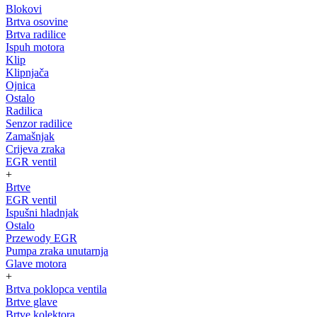
Blokovi
Brtva osovine
Brtva radilice
Ispuh motora
Klip
Klipnjača
Ojnica
Ostalo
Radilica
Senzor radilice
Zamašnjak
Crijeva zraka
EGR ventil
+
Brtve
EGR ventil
Ispušni hladnjak
Ostalo
Przewody EGR
Pumpa zraka unutarnja
Glave motora
+
Brtva poklopca ventila
Brtve glave
Brtve kolektora