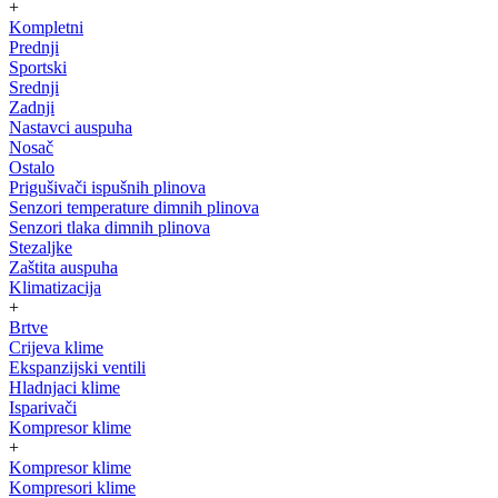
+
Kompletni
Prednji
Sportski
Srednji
Zadnji
Nastavci auspuha
Nosač
Ostalo
Prigušivači ispušnih plinova
Senzori temperature dimnih plinova
Senzori tlaka dimnih plinova
Stezaljke
Zaštita auspuha
Klimatizacija
+
Brtve
Crijeva klime
Ekspanzijski ventili
Hladnjaci klime
Isparivači
Kompresor klime
+
Kompresor klime
Kompresori klime