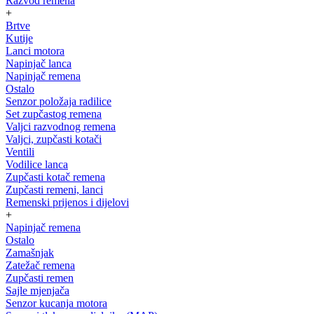
Razvod remena
+
Brtve
Kutije
Lanci motora
Napinjač lanca
Napinjač remena
Ostalo
Senzor položaja radilice
Set zupčastog remena
Valjci razvodnog remena
Valjci, zupčasti kotači
Ventili
Vodilice lanca
Zupčasti kotač remena
Zupčasti remeni, lanci
Remenski prijenos i dijelovi
+
Napinjač remena
Ostalo
Zamašnjak
Zatežač remena
Zupčasti remen
Sajle mjenjača
Senzor kucanja motora