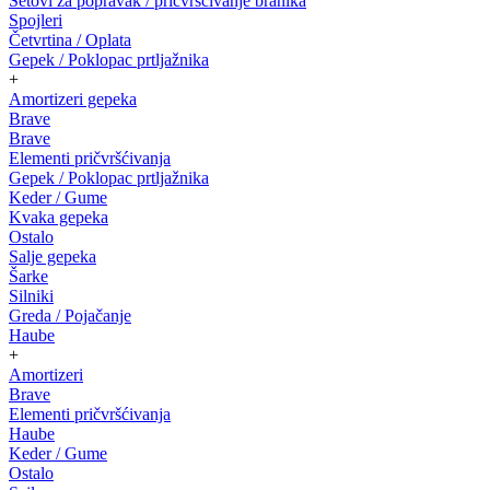
Setovi za popravak / pričvršćivanje branika
Spojleri
Četvrtina / Oplata
Gepek / Poklopac prtljažnika
+
Amortizeri gepeka
Brave
Brave
Elementi pričvršćivanja
Gepek / Poklopac prtljažnika
Keder / Gume
Kvaka gepeka
Ostalo
Salje gepeka
Šarke
Silniki
Greda / Pojačanje
Haube
+
Amortizeri
Brave
Elementi pričvršćivanja
Haube
Keder / Gume
Ostalo