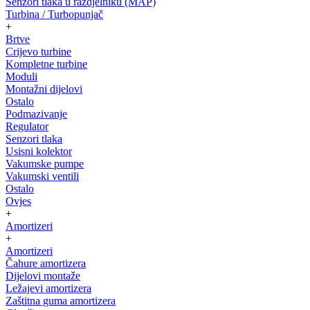
Senzori tlaka u razdjelniku (MAP)
Turbina / Turbopunjač
+
Brtve
Crijevo turbine
Kompletne turbine
Moduli
Montažni dijelovi
Ostalo
Podmazivanje
Regulator
Senzori tlaka
Usisni kolektor
Vakumske pumpe
Vakumski ventili
Ostalo
Ovjes
+
Amortizeri
+
Amortizeri
Čahure amortizera
Dijelovi montaže
Ležajevi amortizera
Zaštitna guma amortizera