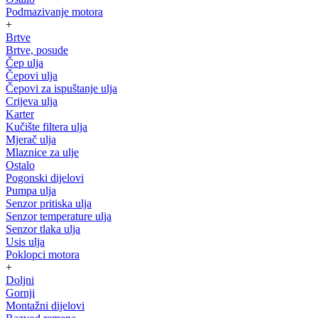
Podmazivanje motora
+
Brtve
Brtve, posude
Čep ulja
Čepovi ulja
Čepovi za ispuštanje ulja
Crijeva ulja
Karter
Kučište filtera ulja
Mjerač ulja
Mlaznice za ulje
Ostalo
Pogonski dijelovi
Pumpa ulja
Senzor pritiska ulja
Senzor temperature ulja
Senzor tlaka ulja
Usis ulja
Poklopci motora
+
Doljni
Gornji
Montažni dijelovi