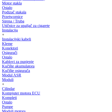
Motor stakla
Ostalo
Podizač stakala
Przetwornice
Sirena / Truba
Utičnice za upaljač za cigarete
Instalacija
+
Instalacijski kabeli
Kleme
Konektori
Osigurači
Ostalo
Kablovi za punjenje
Kučište akumulatora
Kučište osigurača
Modul ASR
Moduli
+
Cilindar
Kompjuter motora ECU
Kompleti
Ostalo
Pumpe
Moduli motora