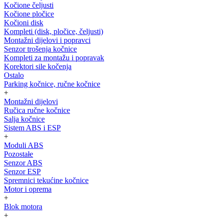
Kočione čeljusti
Kočione pločice
Kočioni disk
Kompleti (disk, pločice, čeljusti)
Montažni dijelovi i popravci
Senzor trošenja kočnice
Kompleti za montažu i popravak
Korektori sile kočenja
Ostalo
Parking kočnice, ručne kočnice
+
Montažni dijelovi
Ručica ručne kočnice
Salja kočnice
Sistem ABS i ESP
+
Moduli ABS
Pozostałe
Senzor ABS
Senzor ESP
Spremnici tekućine kočnice
Motor i oprema
+
Blok motora
+