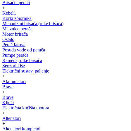
Brisači i perači
+
Kebeli,
Korki zbiornika
Mehanizmi brisača (ruke brisača)
Mlaznice perača
Motor brisača
Ostalo
Perač farova
Posuda vode od perača
Pumpe perača
Ramena, ruke brisača
Senzori kiše
Električni sustav, paljenje
+
Akumulatori
Brave
+
Brave
Ključi
Električna kučišta motora
+
Altenatori
+
Altenatori kompletni