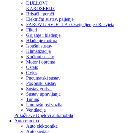
DIJELOVI
KAROSERIJE
Brisači i perači
Električni sustav, paljenje
FAROVI / SVJETLA / Osvijetljenje / Rasvjeta
Filteri
Grijanje i hlađenje
Hlađenje motora
Ispušni sustav
Klimatizacija
Kočioni sustav
Motor i oprema
Ostalo
Ovjes
Pneumatski sustav
Pogonski sustav
Sustav goriva
Sustav upravljanja
Tuning
Unutrašnjost vozila
Ventilacija
Prikaži sve Dijelovi automobila
Auto oprema
Auto elektronika
Auto sjedala