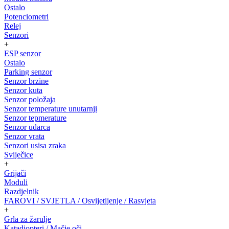
Ostalo
Potenciometri
Relej
Senzori
+
ESP senzor
Ostalo
Parking senzor
Senzor brzine
Senzor kuta
Senzor položaja
Senzor temperature unutarnji
Senzor tepmerature
Senzor udarca
Senzor vrata
Senzori usisa zraka
Sviječice
+
Grijači
Moduli
Razdjelnik
FAROVI / SVJETLA / Osvijetljenje / Rasvjeta
+
Grla za žarulje
Katadiopteri / Mačje oči