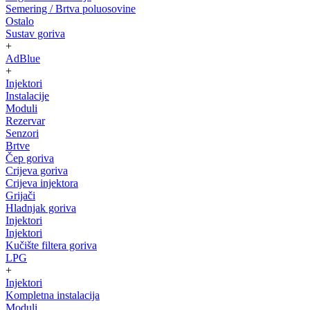
Semering / Brtva poluosovine
Ostalo
Sustav goriva
+
AdBlue
+
Injektori
Instalacije
Moduli
Rezervar
Senzori
Brtve
Čep goriva
Crijeva goriva
Crijeva injektora
Grijači
Hladnjak goriva
Injektori
Injektori
Kučište filtera goriva
LPG
+
Injektori
Kompletna instalacija
Moduli