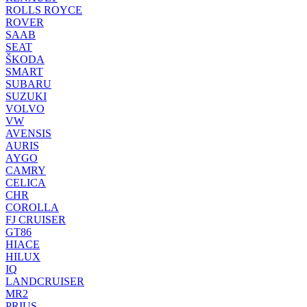
ROLLS ROYCE
ROVER
SAAB
SEAT
ŠKODA
SMART
SUBARU
SUZUKI
VOLVO
VW
AVENSIS
AURIS
AYGO
CAMRY
CELICA
CHR
COROLLA
FJ CRUISER
GT86
HIACE
HILUX
IQ
LANDCRUISER
MR2
PRIUS