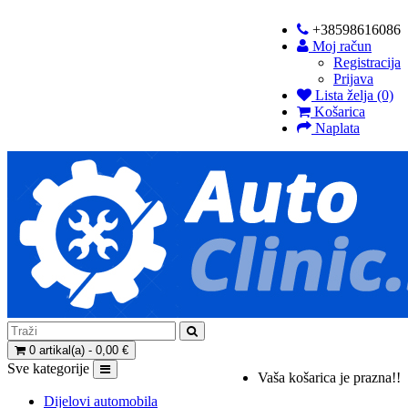
+38598616086
Moj račun
Registracija
Prijava
Lista želja (0)
Košarica
Naplata
0 artikal(a) - 0,00 €
Sve kategorije
Vaša košarica je prazna!!
Dijelovi automobila